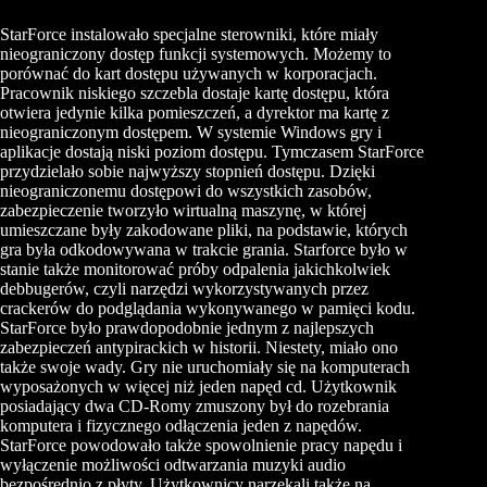
StarForce instalowało specjalne sterowniki, które miały
nieograniczony dostęp funkcji systemowych. Możemy to
porównać do kart dostępu używanych w korporacjach.
Pracownik niskiego szczebla dostaje kartę dostępu, która
otwiera jedynie kilka pomieszczeń, a dyrektor ma kartę z
nieograniczonym dostępem. W systemie Windows gry i
aplikacje dostają niski poziom dostępu. Tymczasem StarForce
przydzielało sobie najwyższy stopnień dostępu. Dzięki
nieograniczonemu dostępowi do wszystkich zasobów,
zabezpieczenie tworzyło wirtualną maszynę, w której
umieszczane były zakodowane pliki, na podstawie, których
gra była odkodowywana w trakcie grania. Starforce było w
stanie także monitorować próby odpalenia jakichkolwiek
debbugerów, czyli narzędzi wykorzystywanych przez
crackerów do podglądania wykonywanego w pamięci kodu.
StarForce było prawdopodobnie jednym z najlepszych
zabezpieczeń antypirackich w historii. Niestety, miało ono
także swoje wady. Gry nie uruchomiały się na komputerach
wyposażonych w więcej niż jeden napęd cd. Użytkownik
posiadający dwa CD-Romy zmuszony był do rozebrania
komputera i fizycznego odłączenia jeden z napędów.
StarForce powodowało także spowolnienie pracy napędu i
wyłączenie możliwości odtwarzania muzyki audio
bezpośrednio z płyty. Użytkownicy narzekali także na