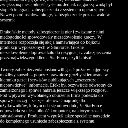
zwiększoną niestabilność systemu. Jednak najgorszą wadą był
stopień integracji zabezpieczenia z systemem operacyjnym.
Nawet po odinstalowaniu gry zabezpieczenie pozostawało w
systemie.
Drakońskie metody zabezpieczenia gier i związane z nimi
niedogodności spowodowały niezadowolenie graczy. W
internecie rozpoczęła się akcja namawiająca do bojkotu
produkcji wyposażonych w StarForce. Głośne
niezadowolenie doprowadziło do rezygnacji z zabezpieczenia
przez największego klienta StarForce, czyli Ubisoft.
Twórcy zabezpieczenia postanowili gasić pożar w najgorszy
możliwy sposób – poprzez prawnicze groźby skierowane w
kierunku gazet i serwisów publikujących „oszczercze i
nieprawdziwe” informacje. Efekt był oczywiście odwrotny do
zamierzonego i sprawa nabrała jeszcze większego rozgłosu.
Pod wpływem wywołanego oburzenia firma podeszła do
sprawy inaczej – zaczęła oferować nagrodę dla
użytkowników, którym uda się udowodnić, że StarForce
odpowiada za niestabilność komputera, na którym został
zainstalowany. Producent wypuścił także specjalne narzędzie
do kompletnego usunięcia zabezpieczenia z systemu.