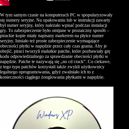
W tym samym czasie na komputerach PC w spopularyzowały
się numery seryjne. Na opakowaniu lub w instrukcji zawarty
był numer seryjny, który należało wpisać podczas instalacji
gry. To zabezpieczenie było omijane w prozaiczny sposób –
pirackie kopie miały napisany markerem na płytce numer
seryjny. Istniało też proste zabezpieczenie wymagające
obecności płytki w napędzie przez cały czas grania. Aby je
obejść, piraci tworzyli malutkie patche, które pozbawiały grę
kodu odpowiedzialnego za sprawdzanie obecności płytki w
napędzie. Patche te nazywają się „no cd crack”. Co ciekawe,
z tego typu patchów korzystali także zwykli użytkownicy
legalnego oprogramowania, gdyż zwalniało ich to z
konieczności ciągłego żonglowania płytkami w napędzie.