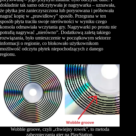
dokładnie tak samo odczytywała je nagrywarka – uznawała,
że płytka jest zanieczyszczona lub porysowana i próbowała
nagrać kopię w „prawidłowy” sposób. Przegrana w ten
sposób płyta traciła swoje nierówności w wyniku czego
konsola odmawiała wczytania gry. Nagrywarki po prostu nie
potrafią nagrywać „nierówno”. Dodatkową zaletą takiego
rozwiązania, było umieszczenie w początkowym sektorze
informacji o regionie, co blokowało użytkownikom
możliwość odczytu płytek niepochodzących z danego
regionu.
Wobble groove, czyli „chwiejny rowek”, to metoda
zabezpieczania gier na PlayStation.