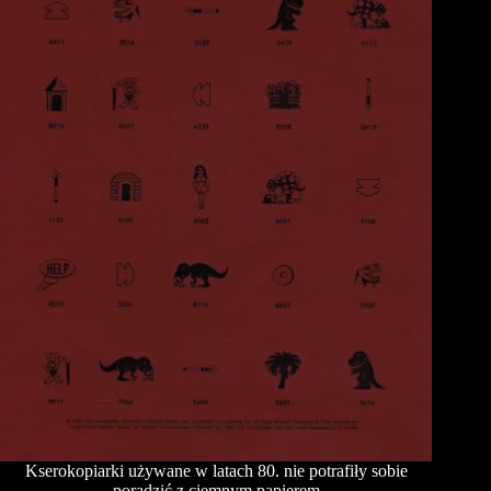
Kserokopiarki używane w latach 80. nie potrafiły sobie
poradzić z ciemnym papierem