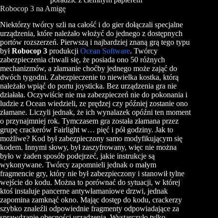
Robocop 3 na Amigę
Niektórzy twórcy szli na całość i do gier dołączali specjalne
urządzenia, które należało włożyć do jednego z dostępnych
portów rozszerzeń. Pierwszą i najbardziej znaną grą tego typu
był
Robocop 3
produkcji
Ocean Software
. Twórcy
zabezpieczenia chwali się, że posiada ono 50 różnych
mechanizmów, a złamanie choćby jednego może zająć do
dwóch tygodni. Zabezpieczenie to niewielka kostka, którą
należało wpiąć do portu joysticka. Bez urządzenia gra nie
działała. Oczywiście nie ma zabezpieczeń nie do pokonania i
ludzie z Ocean wiedzieli, ze prędzej czy później zostanie ono
złamane. Liczyli jednak, że ich wynalazek opóźni ten moment
o przynajmniej rok. Tymczasem gra została złamana przez
grupę crackerów Fairlight w… pięć i pół godziny. Jak to
możliwe? Kod był zabezpieczony samo modyfikującym się
kodem. Innymi słowy, był zaszyfrowany, więc nie można
było w żaden sposób podejrzeć, jakie instrukcje są
wykonywane. Twórcy zapomnieli jednak o małym
fragmencie gry, który nie był zabezpieczony i stanowił tylne
wejście do kodu. Można to porównać do sytuacji, w której
ktoś instaluje pancerne antywłamaniowe drzwi, jednak
zapomina zamknąć okno. Mając dostęp do kodu, crackerzy
szybko znaleźli odpowiednie fragmenty odpowiadające za
sprawdzanie obecności urządzenia. Wystarczyło tylko