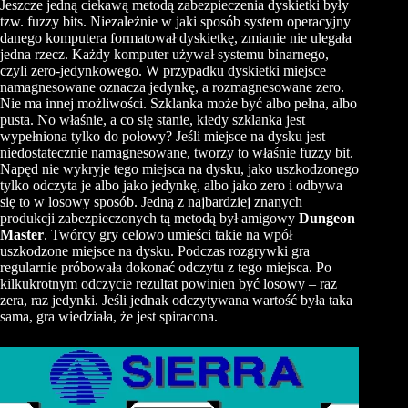
Jeszcze jedną ciekawą metodą zabezpieczenia dyskietki były
tzw. fuzzy bits. Niezależnie w jaki sposób system operacyjny
danego komputera formatował dyskietkę, zmianie nie ulegała
jedna rzecz. Każdy komputer używał systemu binarnego,
czyli zero-jedynkowego. W przypadku dyskietki miejsce
namagnesowane oznacza jedynkę, a rozmagnesowane zero.
Nie ma innej możliwości. Szklanka może być albo pełna, albo
pusta. No właśnie, a co się stanie, kiedy szklanka jest
wypełniona tylko do połowy? Jeśli miejsce na dysku jest
niedostatecznie namagnesowane, tworzy to właśnie fuzzy bit.
Napęd nie wykryje tego miejsca na dysku, jako uszkodzonego
tylko odczyta je albo jako jedynkę, albo jako zero i odbywa
się to w losowy sposób. Jedną z najbardziej znanych
produkcji zabezpieczonych tą metodą był amigowy
Dungeon
Master
. Twórcy gry celowo umieści takie na wpół
uszkodzone miejsce na dysku. Podczas rozgrywki gra
regularnie próbowała dokonać odczytu z tego miejsca. Po
kilkukrotnym odczycie rezultat powinien być losowy – raz
zera, raz jedynki. Jeśli jednak odczytywana wartość była taka
sama, gra wiedziała, że jest spiracona.