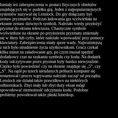
Istniały też zabezpieczenia w postaci fizycznych obiektów
znajdujących się w pudełku grą. Jeden z najpopularniejszych
systemów nazywał się Lenslock. Do gry dołączany był
zestaw pryzmatów. Podczas ładowania gra wyświetlała na
ekranie zestaw dziwnych symboli. Należało wtedy przyłożyć
pryzmat do ekranu telewizora. Chaotyczne symbole
wyświetlone na ekranie po przyłożeniu pryzmatu zmieniały
się w litery lub cyfry, które należało wprowadzić przy pomocy
klawiatury. Zabezpieczenia miały spore wady. Najważniejszą
z nich było utrudnienie życia użytkownikom. Gracz czekał
kilka minut na załadowanie gry, po czym musiał spędzić
dodatkowy czas na szukaniu symbolu czy kodu. Na dodatek
kody odczytywane przez pryzmat były bardzo niewyraźnie.
Ciężko było powiedzieć czy na ekranie znajduje się „5”, czy
„S”. Na ogół po trzech nieudanych próbach komputer się
restartował i proces wgrywania należało zacząć od początku.
Lenslock nie działał także prawidłowo na niektórych
odbiornikach. Zbyt mały lub zbyt duży ekran mógł
spowodować niemożność odczytania kodu. Podobne
problemy powodował także płaski kineskop.