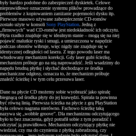
były bardzo podobne do zabezpieczeń dyskietek. Celowe
nieprawidłowe oznaczenie systemu plików prowadzące do
problemów z kopiowaniem zaniżanie pojemności dysku itp.
Pierwsze masowo używane zabezpieczenie CD-romów
zostało użyte w konsoli
Sony PlayStation
. Jedną z
„firmowych” wad CD-romów jest niedokładność ich odczytu.
Płyta rzadko znajduje się w idealnym stanie – mogą się na niej
pojawić malutkie ryski i smugi, a umieszczona w napędzie
podczas obrotów wibruje, więc nigdy nie znajduje się w
identycznej odległości od lasera. Z tego powodu laser ma
wbudowany mechanizm korekcji. Gdy laser gubi ścieżkę,
mechanizm próbuje go na nią naprowadzić. Jeśli wsadzimy do
napędu brudną płytkę i słychać dochodzące ze środka
mechaniczne odgłosy, oznacza to, że mechanizm próbuje
znaleźć ścieżkę i w tym celu przesuwa laser.
Dane na płycie CD możemy sobie wyobrazić jako spiralę
biegnącą od środka płyty do jej krawędzi. Spirala ta powinna
być równą linią. Pierwsza ścieżka na płycie z grą PlayStation
była celowo nagrana nierówno. Fachowo ścieżkę taką
nazywa się „wobble groove”. Dla mechanizmu odczytującego
było to bez znaczenia, gdyż potrafił sobie z tym poradzić i
odczytać ją prawidłowo. Mechanizm odczytujący płytkę nie
wiedział, czy ma do czynienia z płytką zabrudzoną, czy
porysowaną – jego jedynym zadanie było odczytać dane. I