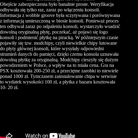
Obejście zabezpieczenia było banalnie proste. Weryfikacja
odbywała się tylko raz, zaraz po włączeniu konsoli.
Informacja z wobble groove była sczytywana i porównywana
z informacją umieszczoną w biosie konsoli. Ponieważ proces
ten odbywał zaraz po odpaleniu konsoli, wystarczyło wsadzić
dowolną oryginalną płytę, poczekać, aż pojawi się logo
konsoli i podmienić płytkę na piracką. W późniejszym czasie
pojawiły się tzw. modchipy, czyli niewielkie chipy lutowane
do płyty głównej konsoli, które wysyłały odpowiedni
strumień danych do pamięci, dzięki czemu konsola uznawała
dowolną płytkę za oryginalną. Modchipy cieszyły się dużym
powodzeniem w Polsce, a wpływ na to miała cena. Gra na
PSX kosztowała 200-250 zł, a przeciętne zarobki to niewiele
ponad 1000 zł. Tymczasem zainstalowanie chipa w serwisie
to wydatek wysokości 100 zł, a płytka z bazaru kosztowała
10- 20 zł.