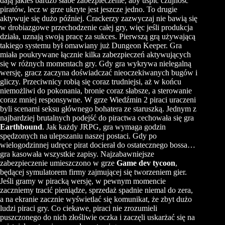
dają jakieś bardzo słabe zabezpieczenie, aby uśpić czujność
piratów, lecz w grze ukryte jest jeszcze jedno. To drugie
aktywuje się dużo później. Crackerzy zazwyczaj nie bawią się
w drobiazgowe przechodzenie całej gry, więc jeśli produkcja
działa, uznają swoją pracę za sukces. Pierwszą grą używającą
takiego systemu był omawiany już Dungeon Keeper. Gra
miała poukrywane łącznie kilka zabezpieczeń aktywujących
się w różnych momentach gry. Gdy gra wykrywa nielegalną
wersję, gracz zaczyna doświadczać nieoczekiwanych bugów i
gliczy. Przeciwnicy robią się coraz trudniejsi, aż w końcu
niemożliwi do pokonania, bronie coraz słabsze, a sterowanie
coraz mniej responsywne. W grze Wiedźmin 2 piraci uraczeni
byli scenami seksu głównego bohatera ze staruszką. Jednym z
najbardziej brutalnych podejść do piractwa cechowała się gra
Earthbound
. Jak każdy JRPG, gra wymaga godzin
spędzonych na ulepszaniu naszej postaci. Gdy po
wielogodzinnej udręce pirat docierał do ostatecznego bossa…
gra kasowała wszystkie zapisy. Najzabawniejsze
zabezpieczenie umieszczono w grze
Game dev tycoon
,
będącej symulatorem firmy zajmującej się tworzeniem gier.
Jeśli gramy w piracką wersję, w pewnym momencie
zaczniemy tracić pieniądze, sprzedaż spadnie niemal do zera,
a na ekranie zacznie wyświetlać się komunikat, że zbyt dużo
ludzi piraci gry. Co ciekawe, piraci nie zrozumieli
puszczonego do nich złośliwie oczka i zaczęli uskarżać się na