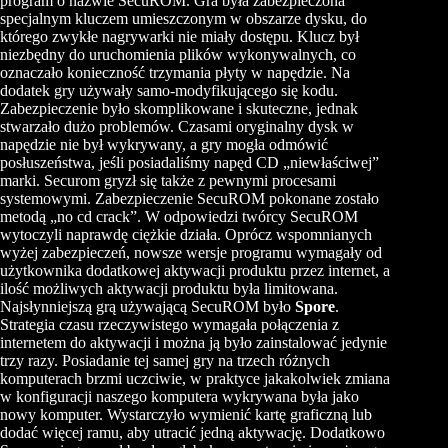
program o nazwie SecuROM. Gra była zabezpieczona
specjalnym kluczem umieszczonym w obszarze dysku, do
którego zwykłe nagrywarki nie miały dostępu. Klucz był
niezbędny do uruchomienia plików wykonywalnych, co
oznaczało konieczność trzymania płyty w napędzie. Na
dodatek gry używały samo-modyfikującego się kodu.
Zabezpieczenie było skomplikowane i skuteczne, jednak
stwarzało dużo problemów. Czasami oryginalny dysk w
napędzie nie był wykrywany, a gry mogła odmówić
posłuszeństwa, jeśli posiadaliśmy napęd CD „niewłaściwej”
marki. Securom gryzł się także z pewnymi procesami
systemowymi. Zabezpieczenie SecuROM pokonane zostało
metodą „no cd crack”. W odpowiedzi twórcy SecuROM
wytoczyli naprawdę ciężkie działa. Oprócz wspomnianych
wyżej zabezpieczeń, nowsze wersje programu wymagały od
użytkownika dodatkowej aktywacji produktu przez internet, a
ilość możliwych aktywacji produktu była limitowana.
Najsłynniejszą grą używającą SecuROM było
Spore
.
Strategia czasu rzeczywistego wymagała połączenia z
internetem do aktywacji i można ją było zainstalować jedynie
trzy razy. Posiadanie tej samej gry na trzech różnych
komputerach brzmi uczciwie, w praktyce jakakolwiek zmiana
w konfiguracji naszego komputera wykrywana była jako
nowy komputer. Wystarczyło wymienić kartę graficzną lub
dodać więcej ramu, aby utracić jedną aktywację. Dodatkowo