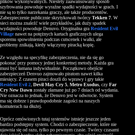
plików wykonywalnych. Niestety zaawansowany sposób
szyfrowania powoduje wyraźne spadki wydajności w grach. I
nie są to tylko narzekania graczy, ale także producentów.
Zabezpieczenie publicznie skrytykowali twórcy
Tekken 7
. W
sieci można znaleźć wiele przykładów, jak duży spadek
wydajności powoduje Denuvo. Oryginalna gra
Resident Evil
Village
nawet na potężnych kartach graficznych ulega
sporemu spowolnieniu podczas cutscenek i walki, ale
problemy znikają, kiedy włączymy piracką kopię.
Ze względu na specyfikę zabezpieczenia, nie da się go
pokonać przy pomocy jednej konkretnej metody. Każda gra
musi być łamana indywidualnie. Początkowo obejście
zabezpieczeń Denvuo zajmowało piratom nawet kilka
miesięcy. Z czasem piraci doszli do wprawy i gry takie
Resident Evil 2
,
Devil May Cry 5
,
Metro Exodus
, czy
Far
Cry New Dawn
zostały złamane już po 7 dniach od wydania.
Nie oznacza to jednak, że Denuvo jest w odwrocie. System
ma się dobrze i prawdopodobnie zagości na naszych
komuterach na dłużej.
Oprócz omówionych tutaj systemów istnieje jeszcze jeden
bardzo podstępny system. Chodzi o zabezpieczenie, które nie
ujawnia się od razu, tylko po pewnym czasie. Twórcy czasami