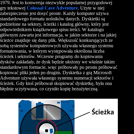
1979. Jest to konwersja niezwykle popularnej przygodowej
gry tekstowej
Colossal Cave Adventure
. Użyte w niej
zabezpieczenie jest dosyć proste. Każdy komputer używa
standardowego formatu nośników danych. Dyskietki są
podzielone na sektory, ścieżki i katalog główny, który jest
odpowiednikiem książkowego spisu treści. W katalogu
głównym zawarta jest informacja, w jakim sektorze i na jakiej
ścieżce znajduje się dany plik. Większość konkurujących ze
sobą systemów komputerowych używała własnego systemu
formatowania, w którym występowała określona liczba
ścieżek i sektorów. Wczesne programy do kopiowania
dysków zakładały, że dysk będzie ułożony we właśnie takim
standardowym formacie, więc próbowały po prostu próbować
kopiować pliki jeden po drugim. Dyskietka z grą Microsoft
Adventure używała własnego systemu numeracji sektorów i
ścieżek. Gdy ktoś próbował skopiować dyskietkę, była ona
błędnie sczytywana, co czyniło kopię bezużyteczną.