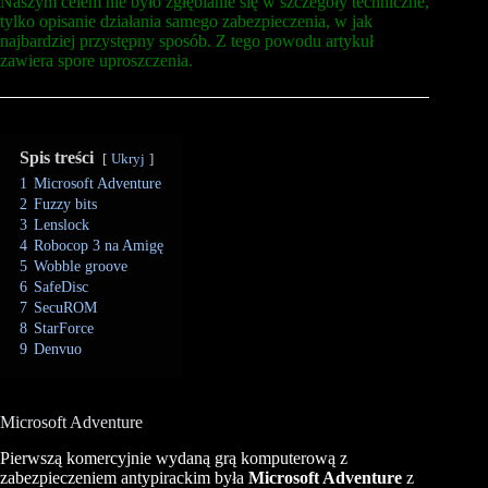
Naszym celem nie było zgłębianie się w szczegóły techniczne,
tylko opisanie działania samego zabezpieczenia, w jak
najbardziej przystępny sposób. Z tego powodu artykuł
zawiera spore uproszczenia.
Spis treści
Ukryj
1
Microsoft Adventure
2
Fuzzy bits
3
Lenslock
4
Robocop 3 na Amigę
5
Wobble groove
6
SafeDisc
7
SecuROM
8
StarForce
9
Denvuo
Microsoft Adventure
Pierwszą komercyjnie wydaną grą komputerową z
zabezpieczeniem antypirackim była
Microsoft Adventure
z