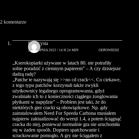
2 komentarze
Publicysta
26 SIERPNIA 2025 / 14 H 24 MIN
ODPOWIEDZ
„Kserokopiarki używane w latach 80. nie potrafiły
sobie poradzić z ciemnym papierem” – A czy dzisiejsze
dadzą radę?
„Patche te nazywają się >>no cd crack<<. Co ciekawe,
z tego typu patchów korzystali także zwykli
użytkownicy legalnego oprogramowania, gdyż
zwalniało ich to z konieczności ciągłego żonglowania
płytkami w napędzie" – Problem jest taki, że do
niektórych gier cracki są obowiązkowe. Np. gdy
zainstalowałem Need For Speeda Carbona musiałem
najpierw zaktualizować do wersji 1.4, a potem ściągnąć
cracka do niej, ponieważ normalnie gra nie uruchomiła
się w żaden sposób. Dopiero spatchowanie i
scrackowanie pomogło. A gry nie ściągałem z