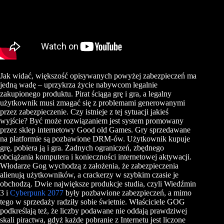
Jak widać, większość opisywanych powyżej zabezpieczeń ma
jedną wadę – uprzykrza życie nabywcom legalnie
zakupionego produktu. Pirat ściąga grę i gra, a legalny
użytkownik musi zmagać się z problemami generowanymi
przez zabezpieczenie. Czy istnieje z tej sytuacji jakieś
wyjście? Być może rozwiązaniem jest system promowany
przez sklep internetowy Good old Games. Gry sprzedawane
na platformie są pozbawione DRM-ów. Użytkownik kupuje
grę, pobiera ją i gra. Żadnych ograniczeń, zbędnego
obciążania komputera i konieczności internetowej aktywacji.
Włodarze Gog wychodzą z założenia, że zabezpieczenia
alienują użytkowników, a crackerzy w szybkim czasie je
obchodzą. Dwie największe produkcje studia, czyli Wiedźmin
3 i
Cyberpunk 2077
były pozbawione zabezpieczeń, a mimo
tego w sprzedaży radziły sobie świetnie. Właściciele GOG
podkreślają też, że liczby podawane nie oddają prawdziwej
skali piractwa, gdyż każde pobranie z Internetu jest liczone