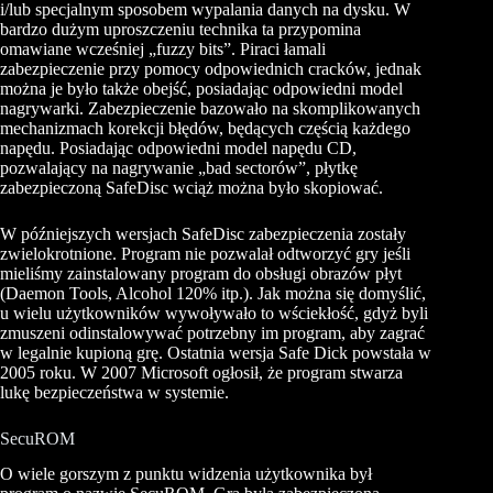
i/lub specjalnym sposobem wypalania danych na dysku. W
bardzo dużym uproszczeniu technika ta przypomina
omawiane wcześniej „fuzzy bits”. Piraci łamali
zabezpieczenie przy pomocy odpowiednich cracków, jednak
można je było także obejść, posiadając odpowiedni model
nagrywarki. Zabezpieczenie bazowało na skomplikowanych
mechanizmach korekcji błędów, będących częścią każdego
napędu. Posiadając odpowiedni model napędu CD,
pozwalający na nagrywanie „bad sectorów”, płytkę
zabezpieczoną SafeDisc wciąż można było skopiować.
W późniejszych wersjach SafeDisc zabezpieczenia zostały
zwielokrotnione. Program nie pozwalał odtworzyć gry jeśli
mieliśmy zainstalowany program do obsługi obrazów płyt
(Daemon Tools, Alcohol 120% itp.). Jak można się domyślić,
u wielu użytkowników wywoływało to wściekłość, gdyż byli
zmuszeni odinstalowywać potrzebny im program, aby zagrać
w legalnie kupioną grę. Ostatnia wersja Safe Dick powstała w
2005 roku. W 2007 Microsoft ogłosił, że program stwarza
lukę bezpieczeństwa w systemie.
SecuROM
O wiele gorszym z punktu widzenia użytkownika był