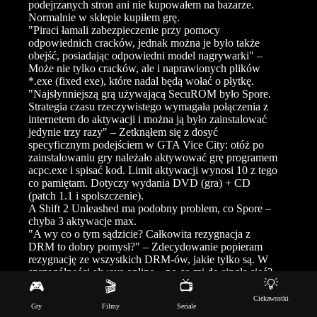
podejrzanych stron ani nie kupowałem na bazarze.
Normalnie w sklepie kupiłem grę.
"Piraci łamali zabezpieczenie przy pomocy
odpowiednich cracków, jednak można je było także
obejść, posiadając odpowiedni model nagrywarki" –
Może nie tylko cracków, ale i naprawionych plików
*.exe (fixed exe), które nadal będą wołać o płytkę.
"Najsłynniejszą grą używającą SecuROM było Spore.
Strategia czasu rzeczywistego wymagała połączenia z
internetem do aktywacji i można ją było zainstalować
jedynie trzy razy" – Zetknąłem się z dosyć
specyficznym podejściem w GTA Vice City: otóż po
zainstalowaniu gry należało aktywować grę programem
acpc.exe i spisać kod. Limit aktywacji wynosi 10 z tego
co pamiętam. Dotyczy wydania DVD (gra) + CD
(patch 1.1 i spolszczenie).
A Shift 2 Unleashed ma podobny problem, co Spore –
chyba 3 aktywacje max.
"A wy co o tym sądzicie? Całkowita rezygnacja z
DRM to dobry pomysł?" – Zdecydowanie popieram
rezygnację ze wszystkich DRM-ów, jakie tylko są. W
szczególności always online – po co mi do singla sieć?
💡
To rak współczesnych gier, które nie zasługują przez to
🎮
🎬
📺
na wysokie oceny.
Ciekawostki
Gry
Filmy
Seriale