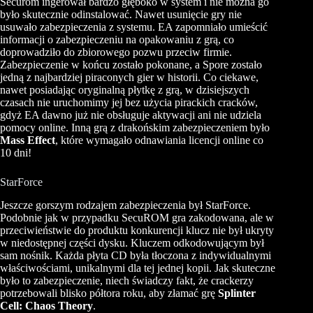
Securom ingerował bardzo głęboko w system i nie można go
było skutecznie odinstalować. Nawet usunięcie gry nie
usuwało zabezpieczenia z systemu. EA zapomniało umieścić
informacji o zabezpieczeniu na opakowaniu z grą, co
doprowadziło do zbiorowego pozwu przeciw firmie.
Zabezpieczenie w końcu zostało pokonane, a Spore zostało
jedną z najbardziej piraconych gier w historii. Co ciekawe,
nawet posiadając oryginalną płytkę z grą, w dzisiejszych
czasach nie uruchomimy jej bez użycia pirackich cracków,
gdyż EA dawno już nie obsługuje aktywacji ani nie udziela
pomocy online. Inną grą z drakońskim zabezpieczeniem było
Mass Effect
, które wymagało odnawiania licencji online co
10 dni!
StarForce
Jeszcze gorszym rodzajem zabezpieczenia był StarForce.
Podobnie jak w przypadku SecuROM gra zakodowana, ale w
przeciwieństwie do produktu konkurencji klucz nie był ukryty
w niedostępnej części dysku. Kluczem odkodowującym był
sam nośnik. Każda płyta CD była tłoczona z indywidualnymi
właściwościami, unikalnymi dla tej jednej kopii. Jak skuteczne
było to zabezpieczenie, niech świadczy fakt, że crackerzy
potrzebowali blisko półtora roku, aby złamać grę
Splinter
Cell: Chaos Theory
.