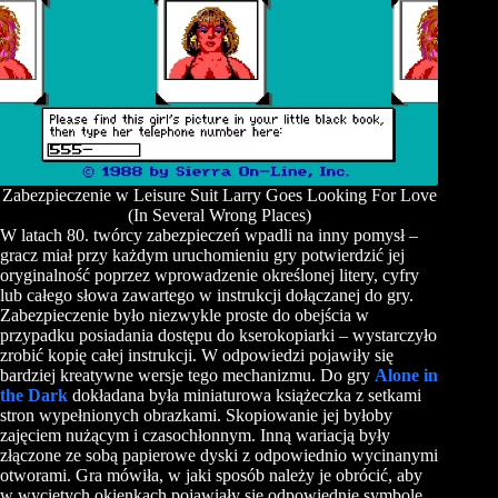
Zabezpieczenie w Leisure Suit Larry Goes Looking For Love
(In Several Wrong Places)
W latach 80. twórcy zabezpieczeń wpadli na inny pomysł –
gracz miał przy każdym uruchomieniu gry potwierdzić jej
oryginalność poprzez wprowadzenie określonej litery, cyfry
lub całego słowa zawartego w instrukcji dołączanej do gry.
Zabezpieczenie było niezwykle proste do obejścia w
przypadku posiadania dostępu do kserokopiarki – wystarczyło
zrobić kopię całej instrukcji. W odpowiedzi pojawiły się
bardziej kreatywne wersje tego mechanizmu. Do gry
Alone in
the Dark
dokładana była miniaturowa książeczka z setkami
stron wypełnionych obrazkami. Skopiowanie jej byłoby
zajęciem nużącym i czasochłonnym. Inną wariacją były
złączone ze sobą papierowe dyski z odpowiednio wycinanymi
otworami. Gra mówiła, w jaki sposób należy je obrócić, aby
w wyciętych okienkach pojawiały się odpowiednie symbole.