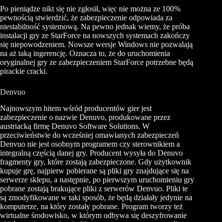
Po pieniądze nikt się nie zgłosił, więc nie można ze 100%
pewnością stwierdzić, że zabezpieczenie odpowiada za
niestabilność systemową. Na pewno jednak wiemy, że próba
instalacji gry ze StarForce na nowszych systemach zakończy
się niepowodzeniem. Nowsze wersje Windows nie pozwalają
na aż taką ingerencję. Oznacza to, że do uruchomienia
oryginalnej gry ze zabezpieczeniem StarForce potrzebne będą
pirackie cracki.
Denvuo
Najnowszym hitem wśród producentów gier jest
zabezpieczenie o nazwie Denuvo, produkowane przez
austriacką firmę Denuvo Software Solutions. W
przeciwieństwie do wcześniej omawianych zabezpieczeń
Denvuo nie jest osobnym programem czy sterownikiem a
integralną częścią danej gry. Producent wysyła do Denuvo
fragmenty gry, które zostają zabezpieczone. Gdy użytkownik
kupuje grę, najpierw pobierane są pliki gry znajdujące się na
serwerze sklepu, a następnie, po pierwszym uruchomieniu gry
pobrane zostają brakujące pliki z serwerów Denvuo. Pliki te
są zmodyfikowane w taki sposób, że będą działały jedynie na
komputerze, na który zostały pobrane. Program tworzy też
wirtualne środowisko, w którym odbywa się deszyfrowanie