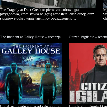
The Tragedy at Deer Creek to pierwszoosobowa gra
My
przygodowa, która stawia na gęstą atmosferę, eksplorację oraz
ws
stopniowe odkrywanie tajemnicy opuszczonego…
ch
The Incident at Galley House – recenzja
Citizen Vigilante – recen
Co tak naprawdę wydarzyło się podczas
Uwe Boll to niemiecki re