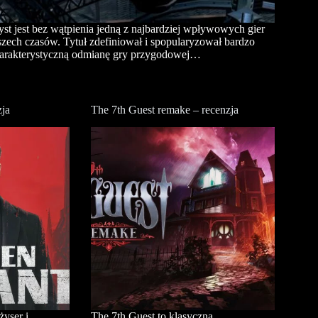
st jest bez wątpienia jedną z najbardziej wpływowych gier
zech czasów. Tytuł zdefiniował i spopularyzował bardzo
arakterystyczną odmianę gry przygodowej…
zja
The 7th Guest remake – recenzja
żyser i
The 7th Guest to klasyczna