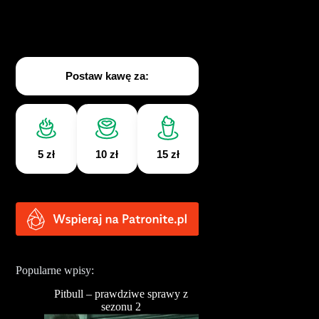
Postaw kawę za:
5 zł
10 zł
15 zł
Popularne wpisy:
Pitbull – prawdziwe sprawy z
sezonu 2