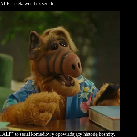
ALF – ciekawostki z serialu
„ALF” to serial komediowy opowiadający historię kosmity,