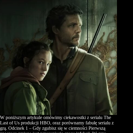
W poniższym artykule omówimy ciekawostki z serialu The
Last of Us produkcji HBO, oraz porównamy fabułę serialu z
grą. Odcinek 1 – Gdy zgubisz się w ciemności Pierwszą