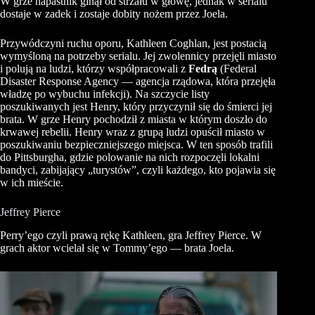
W grze napastnik ginął od strzału w głowę, jednak w serialu
dostaje w zadek i zostaje dobity nożem przez Joela.
Przywódczyni ruchu oporu, Kathleen Coghlan, jest postacią
wymyśloną na potrzeby serialu. Jej zwolennicy przejęli miasto
i polują na ludzi, którzy współpracowali z
Fedrą
(Federal
Disaster Response Agency — agencja rządowa, która przejęła
władzę po wybuchu infekcji). Na szczycie listy
poszukiwanych jest Henry, który przyczynił się do śmierci jej
brata. W grze Henry pochodził z miasta w którym doszło do
krwawej rebelii. Henry wraz z grupą ludzi opuścił miasto w
poszukiwaniu bezpieczniejszego miejsca. W ten sposób trafili
do Pittsburgha, gdzie polowanie na nich rozpoczęli lokalni
bandyci, zabijający „turystów”, czyli każdego, kto pojawia się
w ich mieście.
Jeffrey Pierce
Perry’ego czyli prawą rękę Kathleen, gra Jeffrey Pierce. W
grach aktor wcielał się w Tommy’ego — brata Joela.