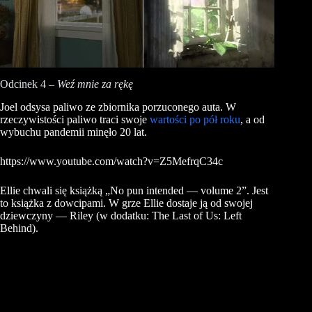
Odcinek 4 –
Weź mnie za rękę
Joel odsysa paliwo ze zbiornika porzuconego auta. W
rzeczywistości paliwo traci swoje
wartości po pół roku
, a od
wybuchu pandemii minęło 20 lat.
https://www.youtube.com/watch?v=Z5MefrqC34c
Ellie chwali się książką „No pun intended — volume 2”. Jest
to książka z dowcipami. W grze Ellie dostaje ją od swojej
dziewczyny — Riley (w dodatku: The Last of Us: Left
Behind).