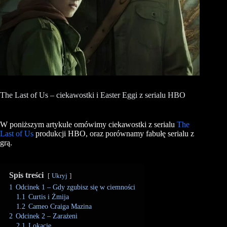
The Last of Us – ciekawostki i Easter Eggi z serialu HBO
W poniższym artykule omówimy ciekawostki z serialu
The
Last of Us
produkcji HBO, oraz porównamy fabułę serialu z
grą.
Spis treści
Ukryj
1
Odcinek 1 – Gdy zgubisz się w ciemności
1.1
Curtis i Żmija
1.2
Cameo Craiga Mazina
2
Odcinek 2 – Zarażeni
2.1
Lokacje