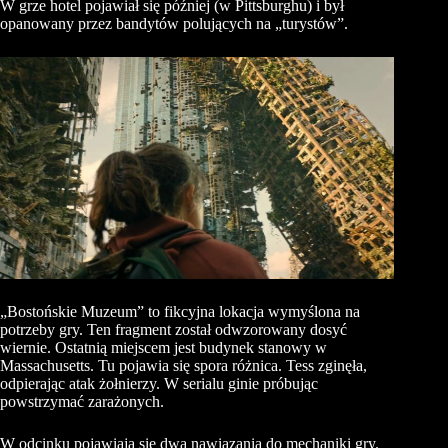
W grze hotel pojawiał się później (w Pittsburghu) i był
opanowany przez bandytów polujących na „turystów”.
„Bostońskie Muzeum” to fikcyjna lokacja wymyślona na
potrzeby gry. Ten fragment został odwzorowany dosyć
wiernie. Ostatnią miejscem jest budynek stanowy w
Massachusetts. Tu pojawia się spora różnica. Tess zginęła,
odpierając atak żołnierzy. W serialu ginie próbując
powstrzymać zarażonych.
W odcinku pojawiają się dwa nawiązania do mechaniki gry.