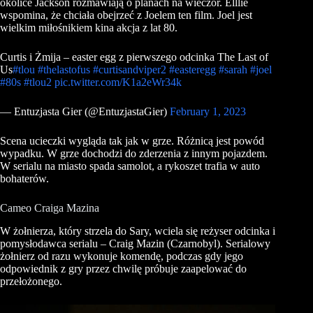
okolice Jackson rozmawiają o planach na wieczór. Elllie
wspomina, że chciała obejrzeć z Joelem ten film. Joel jest
wielkim miłośnikiem kina akcja z lat 80.
Curtis i Żmija – easter egg z pierwszego odcinka The Last of
Us
#tlou
#thelastofus
#curtisandviper2
#easteregg
#sarah
#joel
#80s
#tlou2
pic.twitter.com/K1a2eWr34k
— Entuzjasta Gier (@EntuzjastaGier)
February 1, 2023
Scena ucieczki wygląda tak jak w grze. Różnicą jest powód
wypadku. W grze dochodzi do zderzenia z innym pojazdem.
W serialu na miasto spada samolot, a rykoszet trafia w auto
bohaterów.
Cameo Craiga Mazina
W żołnierza, który strzela do Sary, wciela się reżyser odcinka i
pomysłodawca serialu – Craig Mazin (Czarnobyl). Serialowy
żołnierz od razu wykonuje komendę, podczas gdy jego
odpowiednik z gry przez chwilę próbuje zaapelować do
przełożonego.