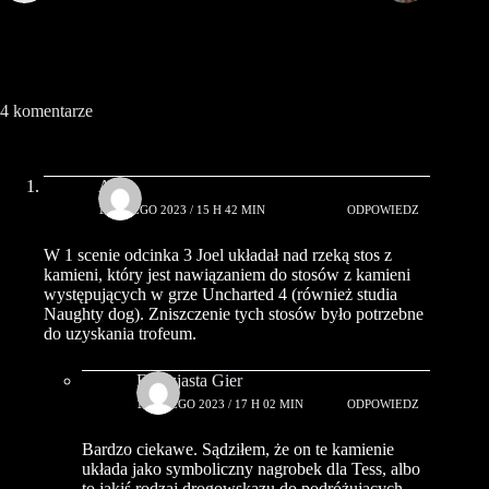
4 komentarze
Arxr
1 LUTEGO 2023 / 15 H 42 MIN
ODPOWIEDZ
W 1 scenie odcinka 3 Joel układał nad rzeką stos z
kamieni, który jest nawiązaniem do stosów z kamieni
występujących w grze Uncharted 4 (również studia
Naughty dog). Zniszczenie tych stosów było potrzebne
do uzyskania trofeum.
Entuzjasta Gier
1 LUTEGO 2023 / 17 H 02 MIN
ODPOWIEDZ
Bardzo ciekawe. Sądziłem, że on te kamienie
układa jako symboliczny nagrobek dla Tess, albo
to jakiś rodzaj drogowskazu do podróżujących.