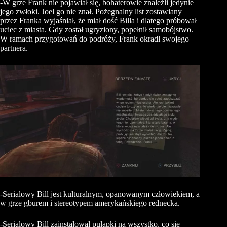
-W grze Frank nie pojawiał się, bohaterowie znaleźli jedynie
jego zwłoki. Joel go nie znał. Pożegnalny list zostawiany
przez Franka wyjaśniał, że miał dość Billa i dlatego próbował
uciec z miasta. Gdy został ugryziony, popełnił samobójstwo.
W ramach przygotowań do podróży, Frank okradł swojego
partnera.
-Serialowy Bill jest kulturalnym, opanowanym człowiekiem, a
w grze gburem i stereotypem amerykańskiego rednecka.
-Serialowy Bill zainstalował pułapki na wszystko, co się