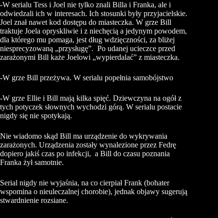
-W serialu Tess i Joel nie tylko znali Billa i Franka, ale i
odwiedzali ich w interesach. Ich stosunki były przyjacielskie.
Joel znał nawet kod dostępu do miasteczka. W grze Bill
traktuje Joela opryskliwie i z niechęcią a jedynym powodem,
dla którego mu pomaga, jest dług wdzięczności, za bliżej
niesprecyzowaną „przysługę”. Po udanej ucieczce przed
zarażonymi Bill każe Joelowi „wypierdalać” z miasteczka.
-W grze Bill przeżywa. W serialu popełnia samobójstwo
-W grze Ellie i Bill mają kilka spięć. Dziewczyna na ogół z
tych potyczek słownych wychodzi górą. W serialu postacie
nigdy się nie spotykają.
Nie wiadomo skąd Bill ma urządzenie do wykrywania
zarażonych. Urządzenia zostały wynalezione przez Fedrę
dopiero jakiś czas po infekcji, a Bill do czasu poznania
Franka żył samotnie.
Serial nigdy nie wyjaśnia, na co cierpiał Frank (bohater
wspomina o nieuleczalnej chorobie), jednak objawy sugerują
stwardnienie rozsiane.