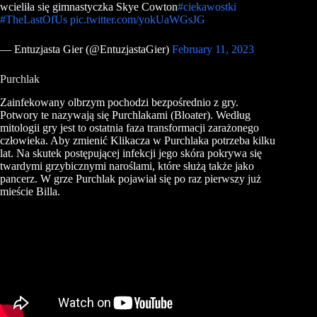
wcieliła się gimnastyczka Skye Cowton
#ciekawostki
#TheLastOfUs
pic.twitter.com/yokUaWGsJG
— Entuzjasta Gier (@EntuzjastaGier)
February 11, 2023
Purchlak
Zainfekowany olbrzym pochodzi bezpośrednio z gry.
Potwory te nazywają się Purchlakami (Bloater). Według
mitologii gry jest to ostatnia faza transformacji zarażonego
człowieka. Aby zmienić Klikacza w Purchlaka potrzeba kilku
lat. Na skutek postępującej infekcji jego skóra pokrywa się
twardymi grzybicznymi naroślami, które służą także jako
pancerz. W grze Purchlak pojawiał się po raz pierwszy już
mieście Billa.