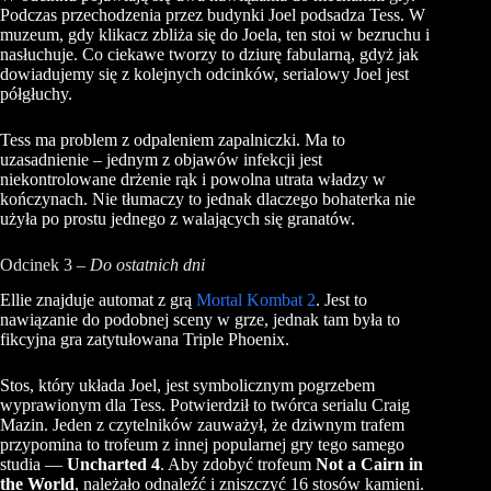
Podczas przechodzenia przez budynki Joel podsadza Tess. W
muzeum, gdy klikacz zbliża się do Joela, ten stoi w bezruchu i
nasłuchuje. Co ciekawe tworzy to dziurę fabularną, gdyż jak
dowiadujemy się z kolejnych odcinków, serialowy Joel jest
półgłuchy.
Tess ma problem z odpaleniem zapalniczki. Ma to
uzasadnienie – jednym z objawów infekcji jest
niekontrolowane drżenie rąk i powolna utrata władzy w
kończynach. Nie tłumaczy to jednak dlaczego bohaterka nie
użyła po prostu jednego z walających się granatów.
Odcinek 3 –
Do ostatnich dni
Ellie znajduje automat z grą
Mortal Kombat 2
. Jest to
nawiązanie do podobnej sceny w grze, jednak tam była to
fikcyjna gra zatytułowana Triple Phoenix.
Stos, który układa Joel, jest symbolicznym pogrzebem
wyprawionym dla Tess. Potwierdził to twórca serialu Craig
Mazin. Jeden z czytelników zauważył, że dziwnym trafem
przypomina to trofeum z innej popularnej gry tego samego
studia —
Uncharted 4
. Aby zdobyć trofeum
Not a Cairn in
the World
, należało odnaleźć i zniszczyć 16 stosów kamieni.