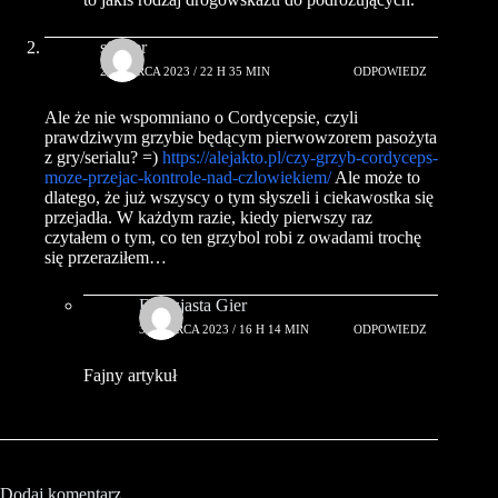
s0nker
28 MARCA 2023 / 22 H 35 MIN
ODPOWIEDZ
Ale że nie wspomniano o Cordycepsie, czyli
prawdziwym grzybie będącym pierwowzorem pasożyta
z gry/serialu? =)
https://alejakto.pl/czy-grzyb-cordyceps-
moze-przejac-kontrole-nad-czlowiekiem/
Ale może to
dlatego, że już wszyscy o tym słyszeli i ciekawostka się
przejadła. W każdym razie, kiedy pierwszy raz
czytałem o tym, co ten grzybol robi z owadami trochę
się przeraziłem…
Entuzjasta Gier
30 MARCA 2023 / 16 H 14 MIN
ODPOWIEDZ
Fajny artykuł
Dodaj komentarz