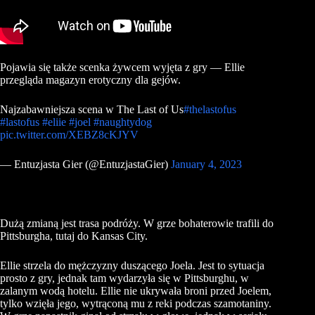
Pojawia się także scenka żywcem wyjęta z gry — Ellie
przegląda magazyn erotyczny dla gejów.
Najzabawniejsza scena w The Last of Us
#thelastofus
#lastofus
#eliie
#joel
#naughtydog
pic.twitter.com/XEBZ8cKJYV
— Entuzjasta Gier (@EntuzjastaGier)
January 4, 2023
Dużą zmianą jest trasa podróży. W grze bohaterowie trafili do
Pittsburgha, tutaj do Kansas City.
Ellie strzela do mężczyzny duszącego Joela. Jest to sytuacja
prosto z gry, jednak tam wydarzyła się w Pittsburghu, w
zalanym wodą hotelu. Ellie nie ukrywała broni przed Joelem,
tylko wzięła jego, wytrąconą mu z reki podczas szamotaniny.