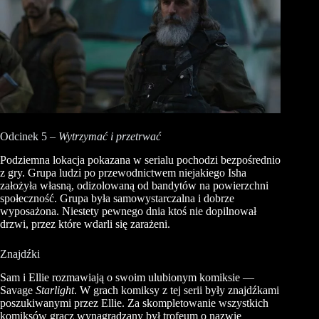
Odcinek 5 –
Wytrzymać i przetrwać
Podziemna lokacja pokazana w serialu pochodzi bezpośrednio
z gry. Grupa ludzi po przewodnictwem niejakiego Isha
założyła własną, odizolowaną od bandytów na powierzchni
społeczność. Grupa była samowystarczalna i dobrze
wyposażona. Niestety pewnego dnia ktoś nie dopilnował
drzwi, przez które wdarli się zarażeni.
Znajdźki
Sam i Ellie rozmawiają o swoim ulubionym komiksie —
Savage
Starlight
. W grach komiksy z tej serii były znajdźkami
poszukiwanymi przez Ellie. Za skompletowanie wszystkich
komiksów gracz wynagradzany był trofeum o nazwie