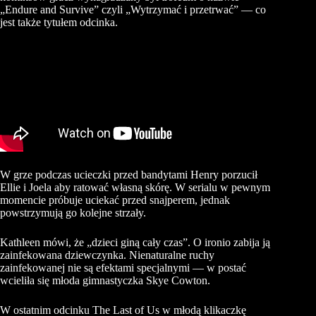
„Endure and Survive” czyli „Wytrzymać i przetrwać” — co
jest także tytułem odcinka.
W grze podczas ucieczki przed bandytami Henry porzucił
Ellie i Joela aby ratować własną skórę. W serialu w pewnym
momencie próbuje uciekać przed snajperem, jednak
powstrzymują go kolejne strzały.
Kathleen mówi, że „dzieci giną cały czas”. O ironio zabija ją
zainfekowana dziewczynka. Nienaturalne ruchy
zainfekowanej nie są efektami specjalnymi — w postać
wcieliła się młoda gimnastyczka Skye Cowton.
W ostatnim odcinku The Last of Us w młodą klikaczkę