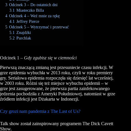
3
Odcinek 3 – Do ostatnich dni
3.1
Miasteczko Billa
4
Odcinek 4 – Weź mnie za rękę
4.1
Jeffrey Pierce
5
Odcinek 5 – Wytrzymać i przetrwać
5.1
Znajdźki
5.2
Purchlak
Odcinek 1 –
Gdy zgubisz się w ciemności
Pierwszą znaczącą zmianą jest przesuniecie czasu infekcji. W
grze epidemia wybuchła w 2013 roku, czyli w roku premiery
gry. Serialowa epidemia rozpoczęła się dziesięć lat wcześniej,
w 2003 roku. Różni się też miejsce wybuchu epidemii – w
grze jest zasugerowane, że pierwsza partia zainfekowanego
jedzenia pochodziła z Ameryki Południowej, natomiast w grze
źródłem infekcji jest Dżakarta w Indonezji.
Czy grozi nam pandemia z The Last of Us?
Talk show został zainspirowany programem The Dick Cavett
Show.