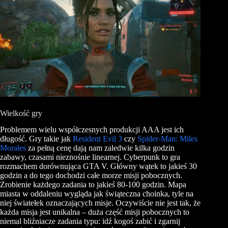
Wielkość gry
Problemem wielu współczesnych produkcji AAA jest ich
długość. Gry takie jak
Resident Evil 3
czy
Spider-Man: Miles
Morales
za pełną cenę dają nam zaledwie kilka godzin
zabawy, czasami nieznośnie linearnej. Cyberpunk to gra
rozmachem dorównująca GTA V. Główny wątek to jakieś 30
godzin a do tego dochodzi całe morze misji pobocznych.
Zrobienie każdego zadania to jakieś 80-100 godzin. Mapa
miasta w oddaleniu wygląda jak świąteczna choinka, tyle na
niej światełek oznaczających misje. Oczywiście nie jest tak, że
każda misja jest unikalna – duża część misji pobocznych to
niemal bliźniacze zadania typu: idź kogoś zabić i zgarnij