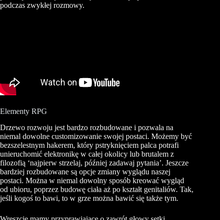
podczas zwykłej rozmowy.
Elementy RPG
Drzewo rozwoju jest bardzo rozbudowane i pozwala na
niemal dowolne customizowanie swojej postaci. Możemy być
bezszelestnym hakerem, który pstryknięciem palca potrafi
unieruchomić elektronikę w całej okolicy lub brutalem z
filozofią ‘najpierw strzelaj, później zadawaj pytania’. Jeszcze
bardziej rozbudowane są opcje zmiany wyglądu naszej
postaci. Można w niemal dowolny sposób kreować wygląd
od ubioru, poprzez budowę ciała aż po kształt genitaliów. Tak,
jeśli kogoś to bawi, to w grze można bawić się także tym.
Wreszcie mamy przyprawiające o zawrót głowy setki