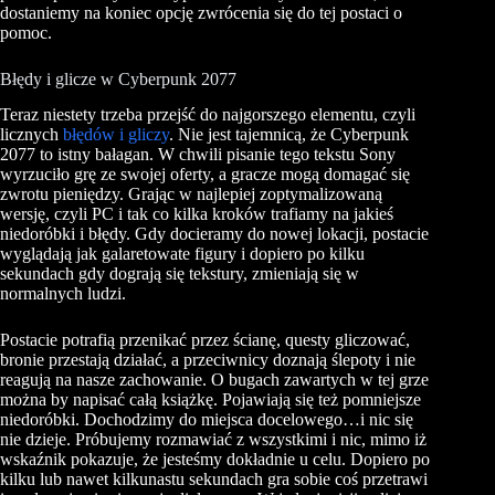
dostaniemy na koniec opcję zwrócenia się do tej postaci o
pomoc.
Błędy i glicze w Cyberpunk 2077
Teraz niestety trzeba przejść do najgorszego elementu, czyli
licznych
błędów i gliczy
. Nie jest tajemnicą, że Cyberpunk
2077 to istny bałagan. W chwili pisanie tego tekstu Sony
wyrzuciło grę ze swojej oferty, a gracze mogą domagać się
zwrotu pieniędzy. Grając w najlepiej zoptymalizowaną
wersję, czyli PC i tak co kilka kroków trafiamy na jakieś
niedoróbki i błędy. Gdy docieramy do nowej lokacji, postacie
wyglądają jak galaretowate figury i dopiero po kilku
sekundach gdy dograją się tekstury, zmieniają się w
normalnych ludzi.
Postacie potrafią przenikać przez ścianę, questy gliczować,
bronie przestają działać, a przeciwnicy doznają ślepoty i nie
reagują na nasze zachowanie. O bugach zawartych w tej grze
można by napisać całą książkę. Pojawiają się też pomniejsze
niedoróbki. Dochodzimy do miejsca docelowego…i nic się
nie dzieje. Próbujemy rozmawiać z wszystkimi i nic, mimo iż
wskaźnik pokazuje, że jesteśmy dokładnie u celu. Dopiero po
kilku lub nawet kilkunastu sekundach gra sobie coś przetrawi