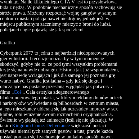
wyminąć. Na tle kilkuletniego GTA V jest to przysłowiowa
bida z nędzą. W podobnie mechaniczny sposób zachowują się
stróże prawa. Możemy rozpocząć wojnę gangów w samym
centrum miasta i policja nawet nie drgnie, jednak jeśli w
miejscu publicznym zaczniemy mierzyć z broni do ludzi,
policjanci nagle pojawią się jak spod ziemi.
Grafika
Cyberpunk 2077 to jedna z najbardziej niedopracowanych
gier w historii. I recenzje można by w tym momencie
skończyć, gdyby nie to, że pod tymi wszystkim problemami
kryje się naprawdę dobra gra. Historia jak już wspomniałem,
jest naprawdę wciągająca i już dla samego jej poznania grę
warto nabyć. Grafika jest ładna – gdy już się dogra i
otaczające nas postacie przestaną wyglądać jak potwory z
filmu „
Coś
„. Cała estetyka zdegenerowanego
bladerunnerowatego miasta, w którym reklamy domów uciech
i narkotyków wyświetlane są billboardach w centrum miasta,
a jego mieszkańcy ubierają się jak uczestnicy imprezy w sex
klubie, robi wrażenie swoim rozmachem i oryginalnością.
Świetnie wyglądają też animacje (jeśli się nie gliczują). W
takim
Kingdom Come: Deliverance
większość postaci
używała niemal tych samych gestów, a tutaj prawie każda
postać porusza się i zachowuje w unikalny sposób, nawet