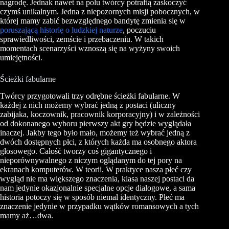
nagrodę. Jednak nawet na polu twórcy potrafią zaskoczyć
czymś unikalnym. Jedna z niepozornych misji pobocznych, w
której mamy zabić bezwzględnego bandytę zmienia się w
poruszającą historię o ludzkiej naturze
, poczuciu
sprawiedliwości, zemście i przebaczeniu. W takich
momentach scenarzyści wznoszą się na wyżyny swoich
umiejętności.
Ścieżki fabularne
Twórcy przygotowali trzy odrębne ścieżki fabularne. W
każdej z nich możemy wybrać jedną z postaci (uliczny
zabijaka, koczownik, pracownik korporacyjny) i w zależności
od dokonanego wyboru pierwszy akt gry będzie wyglądała
inaczej. Jakby tego było mało, możemy też wybrać jedną z
dwóch dostępnych płci, z których każda ma osobnego aktora
głosowego. Całość tworzy coś gigantycznego i
nieporównywalnego z niczym oglądanym do tej pory na
ekranach komputerów. W teorii. W praktyce nasza płeć czy
wygląd nie ma większego znaczenia, klasa naszej postaci da
nam jedynie okazjonalnie specjalne opcje dialogowe, a sama
historia potoczy się w sposób niemal identyczny. Płeć ma
znaczenie jedynie w przypadku wątków romansowych a tych
mamy aż…dwa.