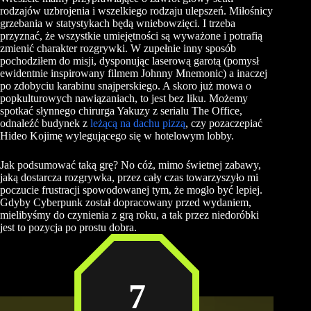
rodzajów uzbrojenia i wszelkiego rodzaju ulepszeń. Miłośnicy
grzebania w statystykach będą wniebowzięci. I trzeba
przyznać, że wszystkie umiejętności są wyważone i potrafią
zmienić charakter rozgrywki. W zupełnie inny sposób
pochodziłem do misji, dysponując laserową garotą (pomysł
ewidentnie inspirowany filmem Johnny Mnemonic) a inaczej
po zdobyciu karabinu snajperskiego. A skoro już mowa o
popkulturowych nawiązaniach, to jest bez liku. Możemy
spotkać słynnego chirurga Yakuzy z serialu The Office,
odnaleźć budynek z
leżącą na dachu pizzą
, czy pozaczepiać
Hideo Kojimę wylegującego się w hotelowym lobby.
Jak podsumować taką grę? No cóż, mimo świetnej zabawy,
jaką dostarcza rozgrywka, przez cały czas towarzyszyło mi
poczucie frustracji spowodowanej tym, że mogło być lepiej.
Gdyby Cyberpunk został dopracowany przed wydaniem,
mielibyśmy do czynienia z grą roku, a tak przez niedoróbki
jest to pozycja po prostu dobra.
7