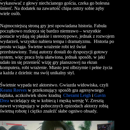
wykasować z głowy niechcianego gościa, czeka go bolesna
śmierć. Na dodatek na zawartość chipa ostrzy sobie zęby
wiele osób.
Najmocniejszą stroną gry jest opowiadana historia. Fabuła
początkowo rozkręca się bardzo niemrawo – wszystkie
postacie wydają się płaskie i stereotypowe, jednak z rozwojem
wydarzeń, wszystko nabiera tempa i dramatyzmu. Historia po
prostu wciąga. Świetne wrażenie robi też świat
przedstawiony. Tutaj autorzy dostali do dyspozycji gotowy
system, więc praca była ułatwiona, jednak sposób, w jaki
udało im się przenieść wizję gry planszowej na ekran
komputera, robi wrażenie. Miasto jest olbrzymie i pełne życia
a każda z dzielnic ma swój unikalny styl.
Świetnie wypada też aktorstwo. Gwiazda widowiska, czyli
Keanu Reeves
w przekonujący sposób gra agresywnego
łajdaka, aczkolwiek show kradną
Cherami Leigh
i
Gavin
Drea
wcielający się w kobiecą i męską wersję V. Zresztą
nawet występujący w pobocznych epizodach aktorzy robią
świetną robotę i ciężko znaleźć słabe ogniwo obsady.