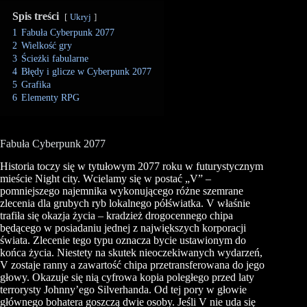
Spis treści
Ukryj
1
Fabuła Cyberpunk 2077
2
Wielkość gry
3
Ścieżki fabularne
4
Błędy i glicze w Cyberpunk 2077
5
Grafika
6
Elementy RPG
Fabuła Cyberpunk 2077
Historia toczy się w tytułowym 2077 roku w futurystycznym
mieście Night city. Wcielamy się w postać „V” –
pomniejszego najemnika wykonującego różne szemrane
zlecenia dla grubych ryb lokalnego półświatka. V właśnie
trafiła się okazja życia – kradzież drogocennego chipa
będącego w posiadaniu jednej z największych korporacji
świata. Zlecenie tego typu oznacza bycie ustawionym do
końca życia. Niestety na skutek nieoczekiwanych wydarzeń,
V zostaje ranny a zawartość chipa przetransferowana do jego
głowy. Okazuje się nią cyfrowa kopia poległego przed laty
terrorysty Johnny’ego Silverhanda. Od tej pory w głowie
głównego bohatera goszczą dwie osoby. Jeśli V nie uda się