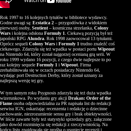
Rok 1997 to 16 kolejnych tytułów w bibliotece wydawcy.
Godne uwagi są:
Ecstatica 2
– przygodówka z widokiem
pierwszej osoby,
Sentient
– kosmiczna strzelanka,
Colony
Wars
i kolejna odsłona
Formuły 1
. Ciekawą pozycją był też
japoński RPG
Alundra
. Rok 1998 zaowocował 13 tytułami.
Oprócz sequeli
Colony Wars
i
Formuły 1
trudno znaleźć coś
ciekawego. Zdarzyła się też wpadka w postaci portu
Wipeout
na Nintendo 64, który został najgorzej ocenianą grą serii. W
roku 1999 wydano 16 pozycji, z czego dwie najlepsze to po
raz kolejny sequele
Formuły 1
i
Wipeout
. Firma
zrehabilitowała się w oczach posiadaczy Nintendo 64,
wydając port Destruction Derby, który został uznany za
najlepszą wersję tej gry.
W tym samym roku Psygnosis zdarzyła się też duża wpadka
wizerunkowa. Po wydaniu gry akcji
Drakan: Order of the
Flame
osoba odpowiedzialna za PR napisała list do redakcji
serwisu IGN, oskarżając recenzenta i redakcję o dziecinne
zachowanie, niezrozumienie sensu gry i brak obiektywności.
W liście zawarte były też statystyki sprzedaży gry, załączone
jako dowód rozminięcia się redakcji z rzeczywistością. Na
końcu listu znajdowała się prośba o usunięcie recenzji i