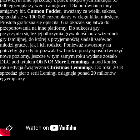
000 egzemplarzy wersji amigowej. Dla porównania inny
amigowy hit,
Cannon Fodder
, uważany za wielki sukces,
sprzedał się w 100 000 egzemplarzy w ciągu kilku miesięcy.
Prostota graficzna się opłaciła. Gra okazała się łatwa do
przeportowania na inne platformy. Do sukcesu gry
przyczyniła się też jej olbrzymia grywalność oraz wizerunek
gry familijnej, do której z przyjemnością siadali zarówno
młodzi gracze, jak i ich rodzice. Ponieważ stworzony na
potrzeby gry edytor pozwalał w bardzo prosty sposób tworzyć
nowe poziomy, jeszcze w tym samym roku wydane zostało
DLC pod tytułem
Oh NO! More Lemmings
, a pod koniec
roku edycja świąteczna
Christmas Lemmings
. Do roku 2018
sprzedaż gier z serii Lemingi osiągnęła ponad 20 milionów
egzemplarzy.