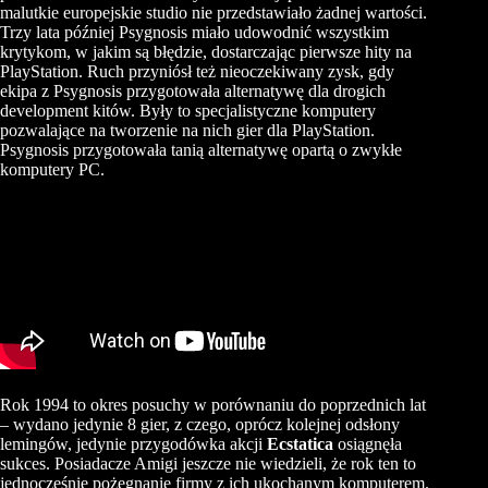
malutkie europejskie studio nie przedstawiało żadnej wartości.
Trzy lata później Psygnosis miało udowodnić wszystkim
krytykom, w jakim są błędzie, dostarczając pierwsze hity na
PlayStation. Ruch przyniósł też nieoczekiwany zysk, gdy
ekipa z Psygnosis przygotowała alternatywę dla drogich
development kitów. Były to specjalistyczne komputery
pozwalające na tworzenie na nich gier dla PlayStation.
Psygnosis przygotowała tanią alternatywę opartą o zwykłe
komputery PC.
Rok 1994 to okres posuchy w porównaniu do poprzednich lat
– wydano jedynie 8 gier, z czego, oprócz kolejnej odsłony
lemingów, jedynie przygodówka akcji
Ecstatica
osiągnęła
sukces. Posiadacze Amigi jeszcze nie wiedzieli, że rok ten to
jednocześnie pożegnanie firmy z ich ukochanym komputerem.