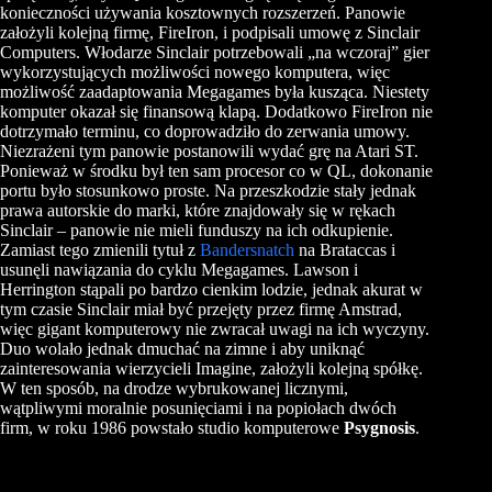
konieczności używania kosztownych rozszerzeń. Panowie
założyli kolejną firmę, FireIron, i podpisali umowę z
Sinclair
Computers
. Włodarze Sinclair potrzebowali „na wczoraj” gier
wykorzystujących możliwości nowego komputera, więc
możliwość zaadaptowania
Megagames
była kusząca. Niestety
komputer okazał się finansową klapą. Dodatkowo FireIron nie
dotrzymało terminu, co doprowadziło do zerwania umowy.
Niezrażeni tym panowie postanowili wydać grę na Atari ST.
Ponieważ w środku był ten sam procesor co w
QL
, dokonanie
portu było stosunkowo proste. Na przeszkodzie stały jednak
prawa autorskie do marki, które znajdowały się w rękach
Sinclair – panowie nie mieli funduszy na ich odkupienie.
Zamiast tego zmienili tytuł z
Bandersnatch
na
Brataccas
i
usunęli nawiązania do cyklu
Megagames
. Lawson i
Herrington
stąpali po bardzo cienkim lodzie, jednak akurat w
tym czasie Sinclair miał być przejęty przez firmę Amstrad,
więc gigant komputerowy nie zwracał uwagi na ich wyczyny.
Duo wolało jednak dmuchać na zimne i aby uniknąć
zainteresowania wierzycieli
Imagine
, założyli kolejną spółkę.
W ten sposób, na drodze wybrukowanej licznymi,
wątpliwymi moralnie posunięciami i na popiołach dwóch
firm, w roku 1986 powstało studio komputerowe
Psygnosis
.