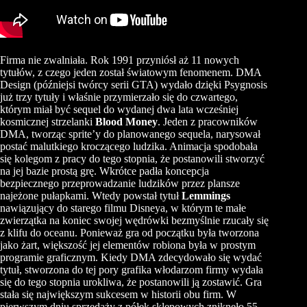
Firma nie zwalniała. Rok 1991 przyniósł aż 11 nowych
tytułów, z czego jeden został światowym fenomenem. DMA
Design (późniejsi twórcy serii GTA) wydało dzięki Psygnosis
już trzy tytuły i właśnie przymierzało się do czwartego,
którym miał być sequel do wydanej dwa lata wcześniej
kosmicznej strzelanki
Blood Money
. Jeden z pracowników
DMA, tworząc sprite’y do planowanego sequela, narysował
postać malutkiego kroczącego ludzika. Animacja spodobała
się kolegom z pracy do tego stopnia, że postanowili stworzyć
na jej bazie prostą grę. Wkrótce padła koncepcja
bezpiecznego przeprowadzanie ludzików przez plansze
najeżone pułapkami. Wtedy powstał tytuł
Lemmings
nawiązujący do starego filmu Disneya, w którym te małe
zwierzątka na koniec swojej wędrówki bezmyślnie rzucały się
z klifu do oceanu. Ponieważ gra od początku była tworzona
jako żart, większość jej elementów robiona była w prostym
programie graficznym. Kiedy DMA zdecydowało się wydać
tytuł, stworzona do tej pory grafika włodarzom firmy wydała
się do tego stopnia urokliwa, że postanowili ją zostawić. Gra
stała się największym sukcesem w historii obu firm. W
pierwszym dniu sprzedaży z półek sklepowych zniknęło 55