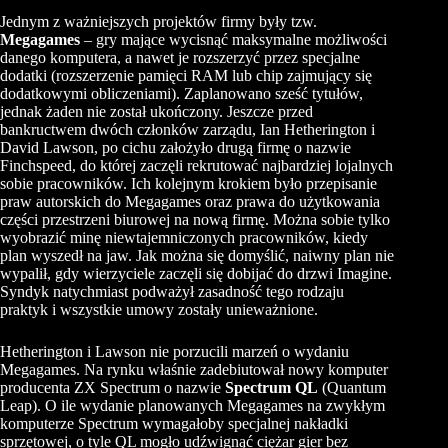
Jednym z ważniejszych projektów firmy były tzw.
Megagames
– gry mające wycisnąć maksymalne możliwości
danego komputera, a nawet je rozszerzyć przez specjalne
dodatki (rozszerzenie pamięci RAM lub chip zajmujący się
dodatkowymi obliczeniami). Zaplanowano sześć tytułów,
jednak żaden nie został ukończony. Jeszcze przed
bankructwem dwóch członków zarządu, Ian
Hetherington
i
David Lawson, po cichu założyło drugą firmę o nazwie
Finchspeed, do której
zaczęli rekrutować najbardziej lojalnych
sobie pracowników. Ich kolejnym krokiem było przepisanie
praw autorskich do
Megagames
oraz prawa do użytkowania
części przestrzeni biurowej na nową firmę. Można sobie tylko
wyobrazić minę niewtajemniczonych pracowników, kiedy
plan wyszedł na jaw. Jak można się domyślić, naiwny plan nie
wypalił, gdy wierzyciele zaczęli się dobijać do drzwi
Imagine
.
Syndyk natychmiast podważył zasadność tego rodzaju
praktyk i wszystkie umowy zostały unieważnione.
Hetherington
i Lawson nie porzucili marzeń o wydaniu
Megagames
. Na rynku właśnie zadebiutował nowy komputer
producenta ZX Spectrum o nazwie
Spectrum
QL
(Quantum
Leap
). O ile wydanie planowanych
Megagames
na zwykłym
komputerze Spectrum wymagałoby specjalnej nakładki
sprzętowej, o tyle
QL
mogło udźwignąć ciężar gier bez