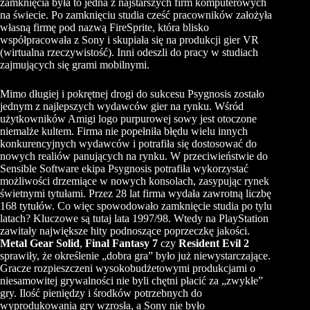
zamknięcia była to jedna z najstarszych firm komputerowych
na świecie. Po zamknięciu studia cześć pracowników założyła
własną firmę pod nazwą FireSprite, która blisko
współpracowała z Sony i skupiała się na produkcji gier VR
(wirtualna rzeczywistość). Inni odeszli do pracy w studiach
zajmujących się grami mobilnymi.
Mimo długiej i pokrętnej drogi do sukcesu Psygnosis zostało
jednym z najlepszych wydawców gier na rynku. Wśród
użytkowników Amigi logo purpurowej sowy jest otoczone
niemalże kultem. Firma nie popełniła błędu wielu innych
konkurencyjnych wydawców i potrafiła się dostosować do
nowych realiów panujących na rynku. W przeciwieństwie do
Sensible Software ekipa Psygnosis potrafiła wykorzystać
możliwości drzemiące w nowych konsolach, zasypując rynek
świetnymi tytułami. Przez 28 lat firma wydała zawrotną liczbę
168 tytułów. Co więc spowodowało zamknięcie studia po tylu
latach? Kluczowe są tutaj lata 1997/98. Wtedy na PlayStation
zawitały największe hity podnoszące poprzeczkę jakości.
Metal Gear Solid
,
Final Fantasy 7
czy
Resident Evil 2
sprawiły, że określenie „dobra gra” było już niewystarczające.
Gracze rozpieszczeni wysokobudżetowymi produkcjami o
niesamowitej grywalności nie byli chętni płacić za „zwykłe”
gry. Ilość pieniędzy i środków potrzebnych do
wyprodukowania gry wzrosła, a Sony nie było