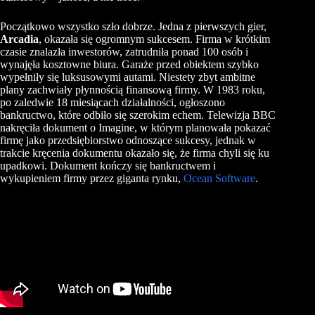
Początkowo wszystko szło dobrze. Jedna z pierwszych gier,
Arcadia
, okazała się ogromnym sukcesem. Firma w krótkim
czasie znalazła inwestorów, zatrudniła ponad 100 osób i
wynajęła kosztowne biura. Garaże przed obiektem szybko
wypełniły się luksusowymi autami. Niestety zbyt ambitne
plany zachwiały płynnością finansową firmy. W 1983 roku,
po zaledwie 18 miesiącach działalności, ogłoszono
bankructwo, które odbiło się szerokim echem. Telewizja BBC
nakręciła dokument o
Imagine
, w którym planowała pokazać
firmę jako przedsiębiorstwo odnoszące sukcesy, jednak w
trakcie kręcenia dokumentu okazało się, że firma chyli się ku
upadkowi. Dokument kończy się bankructwem i
wykupieniem firmy przez giganta rynku,
Ocean Software
.