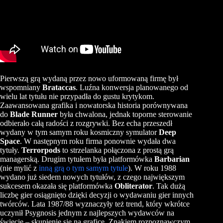
Pierwszą grą wydaną przez nowo uformowaną firmę był
wspomniany
Brataccas
. Luźna konwersja planowanego od
wielu lat tytułu nie przypadła do gustu krytykom.
Zaawansowana grafika i nowatorska historia porównywana
do
Blade Runner
była chwalona, jednak toporne sterowanie
odbierało całą radości z rozgrywki. Bez echa przeszedł
wydany w tym samym roku kosmiczny symulator
Deep
Space
. W następnym roku firma ponownie wydała dwa
tytuły.
Terrorpods
to strzelanka połączona z prostą grą
managerską. Drugim tytułem była platformówka
Barbarian
(nie mylić z
inną grą o tym samym tytule
). W roku 1988
wydano już siedem nowych tytułów, z czego największym
sukcesem okazała się platformówka
Obliterator
. Tak dużą
liczbę gier osiągnięto dzięki decyzji o wydawaniu gier innych
twórców. Lata 1987/88 wyznaczyły też trend, który wkrótce
uczynił Psygnosis jednym z najlepszych wydawców na
świecie – skupienie się na grafice. Znakiem rozpoznawczym