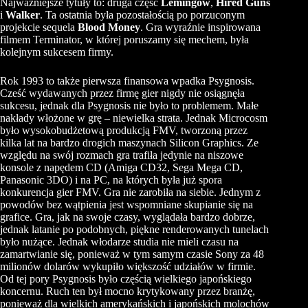
Najważniejsze tytuły to: druga część
Lemingów
,
Hired Guns
i
Walker
. Ta ostatnia była pozostałością po porzuconym
projekcie sequela
Blood Money
. Gra wyraźnie inspirowana
filmem Terminator, w której poruszamy się mechem, była
kolejnym sukcesem firmy.
Rok 1993 to także pierwsza finansowa wpadka Psygnosis.
Cześć wydawanych przez firmę gier nigdy nie osiągnęła
sukcesu, jednak dla Psygnosis nie było to problemem. Małe
nakłady włożone w grę – niewielka strata. Jednak Microcosm
było wysokobudżetową produkcją FMV, tworzoną przez
kilka lat na bardzo drogich maszynach Silicon Graphics. Ze
względu na swój rozmach gra trafiła jedynie na niszowe
konsole z napędem CD (Amiga CD32, Sega Mega CD,
Panasonic 3DO) i na PC, na których była już spora
konkurencja gier FMV. Gra nie zarobiła na siebie. Jednym z
powodów bez wątpienia jest wspomniane skupianie się na
grafice. Gra, jak na swoje czasy, wyglądała bardzo dobrze,
jednak latanie po podobnych, piękne renderowanych tunelach
było nużące. Jednak włodarze studia nie mieli czasu na
zamartwianie się, ponieważ w tym samym czasie Sony za 48
milionów dolarów wykupiło większość udziałów w firmie.
Od tej pory Psygnosis było częścią wielkiego japońskiego
koncernu. Ruch ten był mocno krytykowany przez branżę,
ponieważ dla wielkich amerykańskich i japońskich molochów