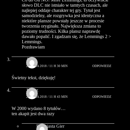
słowo DLC nie istniało w tamtych czasach, ale
najlepiej oddaje charakter tej gry. Tytuł jest
samodzielny, ale rozgrywka jest identyczna a
niektóre plansze powstały jeszcze w procesie
tworzenia oryginału. Największa zmiana to
poziomy trudności. Kilka plansz naprawdę
dawało popalić. I zgadzam się, że Lemmings 2 >
Lemmings.
Pozdrawiam
Axl
24 MAJA 2018 / 11 H 30 MIN
ODPOWIEDZ
Świetny tekst, dziękuję!
Janusz
24 MAJA 2018 / 11 H 43 MIN
ODPOWIEDZ
W 2000 wydano 8 tytułów…
ten akapit jest dwa razy
Entuzjasta Gier