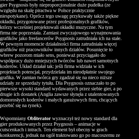
gier Psygnosis były nieproporcjonalnie duże pudełka (ze
względu na skalę piractwa w Polsce praktycznie
niespotykane). Oprócz tego uwagę przykuwały także piękne
okładki, przygotowane przez profesjonalnych grafików,
którzy wcześniej projektowali okładki muzyczne. Na tym
firma nie poprzestała. Zamiast zwyczajowego wynajmowania
grafików jako freelancerów Psygnosis zatrudniała ich na stałe.
W pewnym momencie działalności firma zatrudniała więcej
grafików niż pracowników innych działów. Posunięcie to
wbrew pozorom miało sens, ponieważ przyciągało do
współpracy dużo mniejszych twórców lub nawet samotnych
koderów. Układ działał tak: jeśli firma widziała w ich
projektach potencjał, przydzielała im nieodpłatnie swojego
grafika. W zamian twórca gry zgadzał się na nieco niższe
udziały ze sprzedaży tytułu. Dla Psygnosis oznaczało to po
pierwsze wysoki standard wydawanych przez siebie gier, a po
drugie ich dostatek (Anglia zawsze słynęła z utalentowanych
domorosłych koderów i małych garażowych firm, chcących
przebić się na rynek).
Wspomniany
Obliterator
wyznaczył też nowy standard dla
gier produkowanych przez Psygnosis – animacje w
cutscenkach i intrach. Ten element był obecny w grach
konkurencji, jednak na ogół traktowano go po macoszemu ze