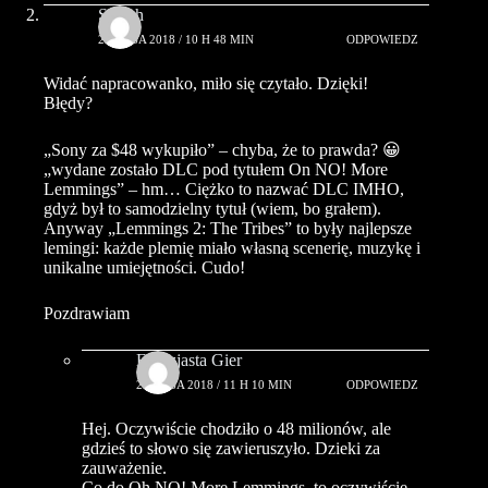
Smash
24 MAJA 2018 / 10 H 48 MIN
ODPOWIEDZ
Widać napracowanko, miło się czytało. Dzięki!
Błędy?
„Sony za $48 wykupiło” – chyba, że to prawda? 😀
„wydane zostało DLC pod tytułem On NO! More
Lemmings” – hm… Ciężko to nazwać DLC IMHO,
gdyż był to samodzielny tytuł (wiem, bo grałem).
Anyway „Lemmings 2: The Tribes” to były najlepsze
lemingi: każde plemię miało własną scenerię, muzykę i
unikalne umiejętności. Cudo!
Pozdrawiam
Entuzjasta Gier
24 MAJA 2018 / 11 H 10 MIN
ODPOWIEDZ
Hej. Oczywiście chodziło o 48 milionów, ale
gdzieś to słowo się zawieruszyło. Dzieki za
zauważenie.
Co do Oh NO! More Lemmings, to oczywiście