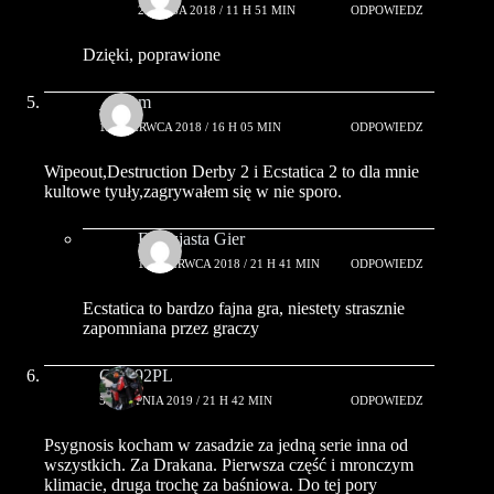
24 MAJA 2018 / 11 H 51 MIN
ODPOWIEDZ
Dzięki, poprawione
_Adam
13 CZERWCA 2018 / 16 H 05 MIN
ODPOWIEDZ
Wipeout,Destruction Derby 2 i Ecstatica 2 to dla mnie
kultowe tyuły,zagrywałem się w nie sporo.
Entuzjasta Gier
13 CZERWCA 2018 / 21 H 41 MIN
ODPOWIEDZ
Ecstatica to bardzo fajna gra, niestety strasznie
zapomniana przez graczy
Greg92PL
5 SIERPNIA 2019 / 21 H 42 MIN
ODPOWIEDZ
Psygnosis kocham w zasadzie za jedną serie inna od
wszystkich. Za Drakana. Pierwsza część i mronczym
klimacie, druga trochę za baśniowa. Do tej pory