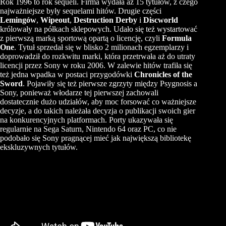
Rok 1996 to rok sequeli. Firma wydała aż 15 tytułów, z czego
najważniejsze były sequelami hitów. Drugie części
Lemingów
,
Wipeout
,
Destruction Derby
i
Discworld
królowały na półkach sklepowych. Udało się też wystartować
z pierwszą marką sportową opartą o licencję, czyli
Formula
One
. Tytuł sprzedał się w blisko 2 milionach egzemplarzy i
doprowadził do rozkwitu marki, która przetrwała aż do utraty
licencji przez Sony w roku 2006. W zalewie hitów trafiła się
też jedna wpadka w postaci przygodówki
Chronicles of the
Sword
. Pojawiły się też pierwsze zgrzyty między Psygnosis a
Sony, ponieważ włodarze tej pierwszej zachowali
dostatecznie dużo udziałów, aby moc forsować co ważniejsze
decyzje, a do takich należała decyzja o publikacji swoich gier
na konkurencyjnych platformach. Porty ukazywała się
regularnie na Sega Saturn, Nintendo 64 oraz PC, co nie
podobało się Sony pragnącej mieć jak największą bibliotekę
ekskluzywnych tytułów.