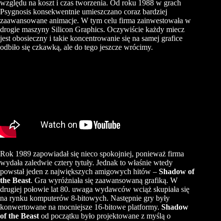
względu na koszt i czas tworzenia. Od roku 1988 w grach
Psygnosis konsekwentnie umieszczano coraz bardziej
zaawansowane animacje. W tym celu firma zainwestowała w
drogie maszyny Silicon Graphics. Oczywiście każdy miecz
jest obosieczny i takie koncentrowanie się na samej grafice
odbiło się czkawką, ale do tego jeszcze wrócimy.
Rok 1989 zapowiadał się nieco spokojniej, ponieważ firma
wydała zaledwie cztery tytuły. Jednak to właśnie wtedy
powstał jeden z największych amigowych hitów –
Shadow of
the Beast
. Gra wyróżniała się zaawansowaną grafiką. W
drugiej połowie lat 80. uwaga wydawców wciąż skupiała się
na rynku komputerów 8-bitowych. Następnie gry były
konwertowane na mocniejsze 16-bitowe platformy.
Shadow
of the Beast
od początku było projektowane z myślą o