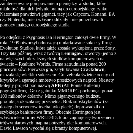
zainteresowane pompowaniem pieniędzy w studio, które
miało być dla nich jedynie bramą do europejskiego rynku.
Natomiast prawdziwi giganci, tacy jak Capcom, Konami, EA
czy Nintendo, mieli własne oddziały i nie potrzebowali
pomocy małego europejskiego studia.
Po odejściu z Psygnosis Ian Herrington założył dwie firmy. W
roku 1999 otworzył odnoszącą umiarkowane sukcesy firmę
Evolution Studios, która także została wykupiona przez Sony.
Trzy lata później, wraz z twórcą
Lemingów
, otworzył jedno z
największych niezależnych studiów komputerowych na
świecie – Realtime Worlds. Firma zatrudniała ponad 200
pracowników. Pierwsza gra, zatytułowana
Crackdown
,
okazała się wielkim sukcesem. Gra zebrała świetne oceny od
krytyków i zgarnęła mnóstwo prestiżowych nagród. Niestety
kolejny projekt pod nazwą
APB
(All Points Bulletin)
pogrążył firmę. Gra z gatunku MMORPG pochłonęła ponad
100 milionów dolarów. Mimo gigantycznego budżetu
produkcja okazała się przeciętna. Brak subskrybentów (za
dostęp do serwerów trzeba było płacić) doprowadził do
szybkiego bankructwa firmy. Obecnie Herrington jest
właścicielem firmy WRLD3D, która zajmuje się tworzeniem
trójwymiarowych map na potrzeby gier komputerowych.
David Lawson wycofał się z branży komputerowej.