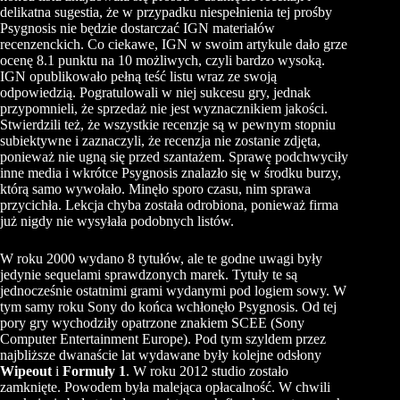
delikatna sugestia, że w przypadku niespełnienia tej prośby
Psygnosis nie będzie dostarczać IGN materiałów
recenzenckich. Co ciekawe, IGN w swoim artykule dało grze
ocenę 8.1 punktu na 10 możliwych, czyli bardzo wysoką.
IGN opublikowało pełną teść listu wraz ze swoją
odpowiedzią. Pogratulowali w niej sukcesu gry, jednak
przypomnieli, że sprzedaż nie jest wyznacznikiem jakości.
Stwierdzili też, że wszystkie recenzje są w pewnym stopniu
subiektywne i zaznaczyli, że recenzja nie zostanie zdjęta,
ponieważ nie ugną się przed szantażem. Sprawę podchwyciły
inne media i wkrótce Psygnosis znalazło się w środku burzy,
którą samo wywołało. Minęło sporo czasu, nim sprawa
przycichła. Lekcja chyba została odrobiona, ponieważ firma
już nigdy nie wysyłała podobnych listów.
W roku 2000 wydano 8 tytułów, ale te godne uwagi były
jedynie sequelami sprawdzonych marek. Tytuły te są
jednocześnie ostatnimi grami wydanymi pod logiem sowy. W
tym samy roku Sony do końca wchłonęło Psygnosis. Od tej
pory gry wychodziły opatrzone znakiem SCEE (Sony
Computer Entertainment Europe). Pod tym szyldem przez
najbliższe dwanaście lat wydawane były kolejne odsłony
Wipeout
i
Formuły 1
. W roku 2012 studio zostało
zamknięte. Powodem była malejąca opłacalność. W chwili