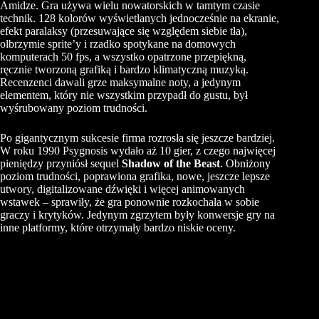
Amidze. Gra używa wielu nowatorskich w tamtym czasie
technik. 128 kolorów wyświetlanych jednocześnie na ekranie,
efekt paralaksy (przesuwające się względem siebie tła),
olbrzymie sprite’y i rzadko spotykane na domowych
komputerach 50 fps, a wszystko opatrzone przepiękną,
ręcznie tworzoną grafiką i bardzo klimatyczną muzyką.
Recenzenci dawali grze maksymalne noty, a jedynym
elementem, który nie wszystkim przypadł do gustu, był
wyśrubowany poziom trudności.
Po gigantycznym sukcesie firma rozrosła się jeszcze bardziej.
W roku 1990 Psygnosis wydało aż 10 gier, z czego najwięcej
pieniędzy przyniósł sequel
Shadow of the Beast
. Obniżony
poziom trudności, poprawiona grafika, nowe, jeszcze lepsze
utwory, digitalizowane dźwięki i więcej animowanych
wstawek – sprawiły, że gra ponownie rozkochała w sobie
graczy i krytyków. Jedynym zgrzytem były konwersje gry na
inne platformy, które otrzymały bardzo niskie oceny.