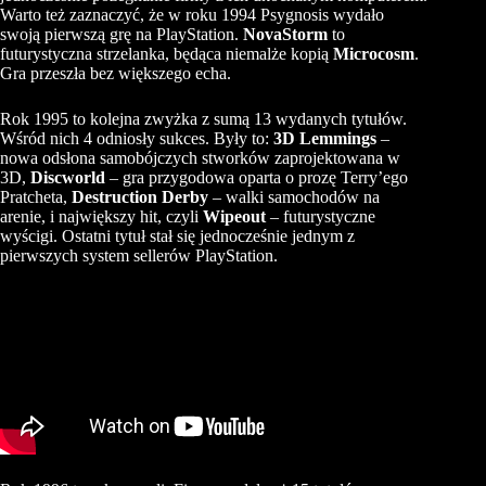
Warto też zaznaczyć, że w roku 1994 Psygnosis wydało
swoją pierwszą grę na PlayStation.
NovaStorm
to
futurystyczna strzelanka, będąca niemalże kopią
Microcosm
.
Gra przeszła bez większego echa.
Rok 1995 to kolejna zwyżka z sumą 13 wydanych tytułów.
Wśród nich 4 odniosły sukces. Były to:
3D Lemmings
–
nowa odsłona samobójczych stworków zaprojektowana w
3D,
Discworld
– gra przygodowa oparta o prozę Terry’ego
Pratcheta,
Destruction Derby
– walki samochodów na
arenie, i największy hit, czyli
Wipeout
– futurystyczne
wyścigi. Ostatni tytuł stał się jednocześnie jednym z
pierwszych system sellerów PlayStation.