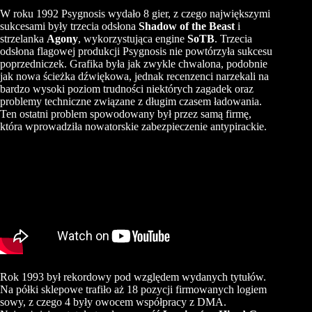
W roku 1992 Psygnosis wydało 8 gier, z czego największymi
sukcesami były trzecia odsłona
Shadow of the Beast
i
strzelanka
Agony
, wykorzystująca engine
SoTB
. Trzecia
odsłona flagowej produkcji Psygnosis nie powtórzyła sukcesu
poprzedniczek. Grafika była jak zwykle chwalona, podobnie
jak nowa ścieżka dźwiękowa, jednak recenzenci narzekali na
bardzo wysoki poziom trudności niektórych zagadek oraz
problemy techniczne związane z długim czasem ładowania.
Ten ostatni problem spowodowany był przez samą firmę,
która wprowadziła nowatorskie zabezpieczenie antypirackie.
Rok 1993 był rekordowy pod względem wydanych tytułów.
Na półki sklepowe trafiło aż 18 pozycji firmowanych logiem
sowy, z czego 4 były owocem współpracy z DMA.