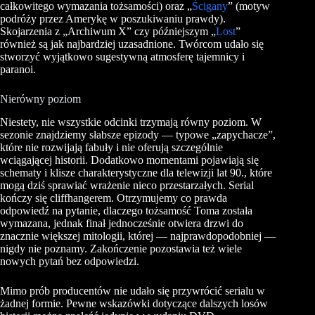
całkowitego wymazania tożsamości) oraz „
Ścigany
” (motyw
podróży przez Amerykę w poszukiwaniu prawdy).
Skojarzenia z „Archiwum X” czy późniejszym „
Lost
”
również są jak najbardziej uzasadnione. Twórcom udało się
stworzyć wyjątkowo sugestywną atmosferę tajemnicy i
paranoi.
Nierówny poziom
Niestety, nie wszystkie odcinki trzymają równy poziom. W
sezonie znajdziemy słabsze epizody — typowe „zapychacze”,
które nie rozwijają fabuły i nie oferują szczególnie
wciągającej historii. Dodatkowo momentami pojawiają się
schematy i klisze charakterystyczne dla telewizji lat 90., które
mogą dziś sprawiać wrażenie nieco przestarzałych. Serial
kończy się cliffhangerem. Otrzymujemy co prawda
odpowiedź na pytanie, dlaczego tożsamość Toma została
wymazana, jednak finał jednocześnie otwiera drzwi do
znacznie większej mitologii, której — najprawdopodobniej —
nigdy nie poznamy. Zakończenie pozostawia też wiele
nowych pytań bez odpowiedzi.
Mimo prób producentów nie udało się przywrócić serialu w
żadnej formie. Pewne wskazówki dotyczące dalszych losów