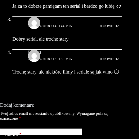
Ja za to dobrze pamiętam ten serial i bardzo go lubię 🙂
Jola
18 MAJA 2018 / 14 H 44 MIN
ODPOWIEDZ
Dobry serial, ale troche stary
Robert
25 MAJA 2018 / 13 H 50 MIN
ODPOWIEDZ
Trochę stary, ale niektóre filmy i seriale są jak wino 🙂
Dodaj komentarz
Twój adres email nie zostanie opublikowany.
Wymagane pola są
oznaczone
*
Nazwa
*