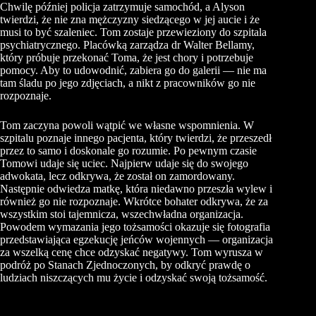
Chwilę później policja zatrzymuje samochód, a Alyson
twierdzi, że nie zna mężczyzny siedzącego w jej aucie i że
musi to być szaleniec. Tom zostaje przewieziony do szpitala
psychiatrycznego. Placówką zarządza dr Walter Bellamy,
który próbuje przekonać Toma, że jest chory i potrzebuje
pomocy. Aby to udowodnić, zabiera go do galerii — nie ma
tam śladu po jego zdjęciach, a nikt z pracowników go nie
rozpoznaje.
Tom zaczyna powoli wątpić we własne wspomnienia. W
szpitalu poznaje innego pacjenta, który twierdzi, że przeszedł
przez to samo i doskonale go rozumie. Po pewnym czasie
Tomowi udaje się uciec. Najpierw udaje się do swojego
adwokata, lecz odkrywa, że został on zamordowany.
Następnie odwiedza matkę, która niedawno przeszła wylew i
również go nie rozpoznaje. Wkrótce bohater odkrywa, że za
wszystkim stoi tajemnicza, wszechwładna organizacja.
Powodem wymazania jego tożsamości okazuje się fotografia
przedstawiająca egzekucję jeńców wojennych — organizacja
za wszelką cenę chce odzyskać negatywy. Tom wyrusza w
podróż po Stanach Zjednoczonych, by odkryć prawdę o
ludziach niszczących mu życie i odzyskać swoją tożsamość.