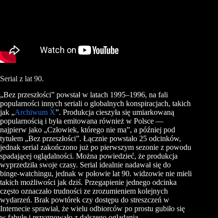
Serial z lat 90.
„Bez przeszłości” powstał w latach 1995–1996, na fali
popularności innych seriali o globalnych konspiracjach, takich
jak „
Archiwum X
”. Produkcja cieszyła się umiarkowaną
popularnością i była emitowana również w Polsce —
najpierw jako „Człowiek, którego nie ma”, a później pod
tytułem „Bez przeszłości”. Łącznie powstało 25 odcinków,
jednak serial zakończono już po pierwszym sezonie z powodu
spadającej oglądalności. Można powiedzieć, że produkcja
wyprzedziła swoje czasy. Serial idealnie nadawał się do
binge-watchingu, jednak w połowie lat 90. widzowie nie mieli
takich możliwości jak dziś. Przegapienie jednego odcinka
często oznaczało trudności ze zrozumieniem kolejnych
wydarzeń. Brak powtórek czy dostępu do streszczeń w
Internecie sprawiał, że wielu odbiorców po prostu gubiło się
w fabule i rezygnowało z dalszego oglądania.