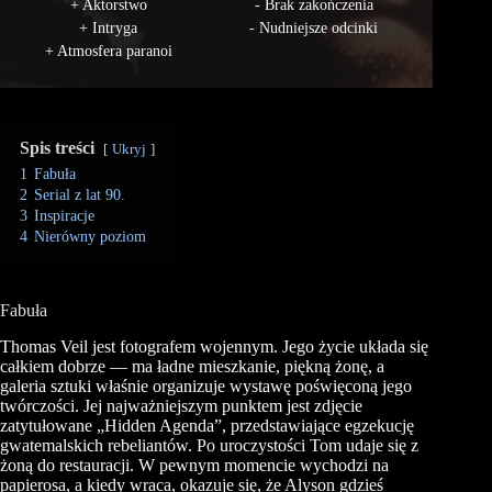
Aktorstwo
Brak zakończenia
Intryga
Nudniejsze odcinki
Atmosfera paranoi
Spis treści
Ukryj
1
Fabuła
2
Serial z lat 90.
3
Inspiracje
4
Nierówny poziom
Fabuła
Thomas Veil jest fotografem wojennym. Jego życie układa się
całkiem dobrze — ma ładne mieszkanie, piękną żonę, a
galeria sztuki właśnie organizuje wystawę poświęconą jego
twórczości. Jej najważniejszym punktem jest zdjęcie
zatytułowane „Hidden Agenda”, przedstawiające egzekucję
gwatemalskich rebeliantów. Po uroczystości Tom udaje się z
żoną do restauracji. W pewnym momencie wychodzi na
papierosa, a kiedy wraca, okazuje się, że Alyson gdzieś