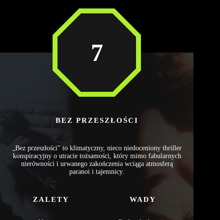
7
BEZ PRZESZŁOŚCI
„Bez przeszłości” to klimatyczny, nieco niedoceniony thriller
konspiracyjny o utracie tożsamości, który mimo fabularnych
nierówności i urwanego zakończenia wciąga atmosferą
paranoi i tajemnicy.
ZALETY
WADY