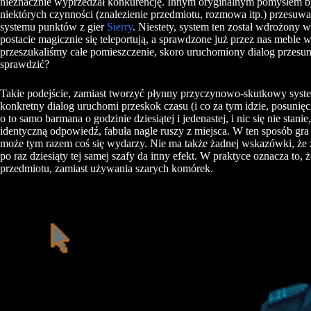
nieznacznie wyprzedzał konkurencję. Innym oryginalnym pomysłem 
niektórych czynności (znalezienie przedmiotu, rozmowa itp.) przesuw
systemu punktów z gier
Sierry
. Niestety, system ten został wdrożony
postacie magicznie się teleportują, a sprawdzone już przez nas meble 
przeszukaliśmy całe pomieszczenie, skoro uruchomiony dialog przesun
sprawdzić?
Takie podejście, zamiast tworzyć płynny przyczynowo-skutkowy syst
konkretny dialog uruchomi przeskok czasu (i co za tym idzie, posunię
o to samo barmana o godzinie dziesiątej i jedenastej, i nic się nie sta
identyczną odpowiedź, fabuła nagle ruszy z miejsca. W ten sposób gr
może tym razem coś się wydarzy. Nie ma także żadnej wskazówki, że 
po raz dziesiąty tej samej szafy da inny efekt. W praktyce oznacza to,
przedmiotu, zamiast używania szarych komórek.