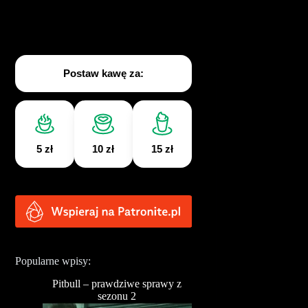
Postaw kawę za:
5 zł
10 zł
15 zł
Popularne wpisy:
Pitbull – prawdziwe sprawy z
sezonu 2