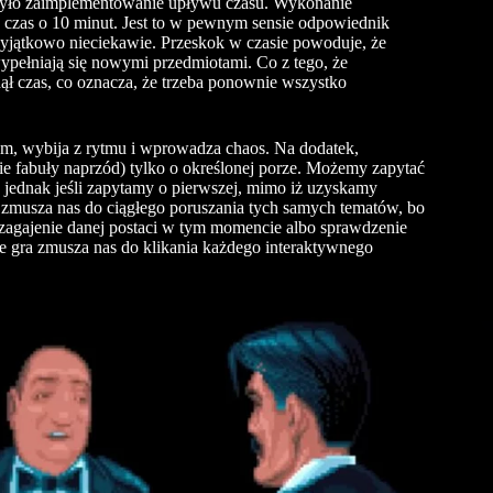
było zaimplementowanie upływu czasu. Wykonanie
a czas o 10 minut. Jest to w pewnym sensie odpowiednik
 wyjątkowo nieciekawie. Przeskok w czasie powoduje, że
wypełniają się nowymi przedmiotami. Co z tego, że
ął czas, co oznacza, że trzeba ponownie wszystko
em, wybija z rytmu i wprowadza chaos. Na dodatek,
cie fabuły naprzód) tylko o określonej porze. Możemy zapytać
nie, jednak jeśli zapytamy o pierwszej, mimo iż uzyskamy
a zmusza nas do ciągłego poruszania tych samych tematów, bo
zagajenie danej postaci w tym momencie albo sprawdzenie
 że gra zmusza nas do klikania każdego interaktywnego