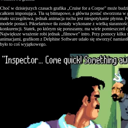
Choć w dzisiejszych czasach grafika „Cruise for a Corpse” może budzi
całkiem imponująca. Tła są bitmapowe, a główna postać stworzona w gr
mało szczegółowa, jednak animacja ruchu jest niespotykanie płynna. 
modele postaci. Pikselartowe tła zostały wykonane z wielką starannośc
konkurencji. Statek, po którym się poruszamy, ma wiele pomieszczeń do 
Największe wrażenie robi jednak „filmowe” intro. Przy pomocy kilku 
animacjami, grafikom z Delphine Software udało się stworzyć namias
było to coś wyjątkowego.