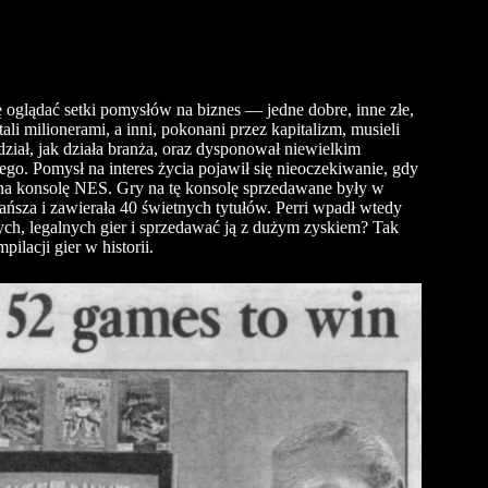
ję oglądać setki pomysłów na biznes — jedne dobre, inne złe,
tali milionerami, a inni, pokonani przez kapitalizm, musieli
dział, jak działa branża, oraz dysponował niewielkim
go. Pomysł na interes życia pojawił się nieoczekiwanie, gdy
 na konsolę NES. Gry na tę konsolę sprzedawane były w
ańsza i zawierała 40 świetnych tytułów. Perri wpadł wtedy
h, legalnych gier i sprzedawać ją z dużym zyskiem? Tak
ilacji gier w historii.