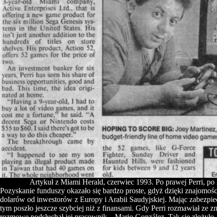
Artykuł z Miami Herald, czerwiec 1993. Po prawej Perri, p
Pozyskanie funduszy okazało się bardzo proste, gdyż dzięki znajomoś
dolarów od inwestorów z Europy i Arabii Saudyjskiej. Mając zabezp
tym poszło jeszcze szybciej niż z finansami. Gdy Perri rozmawiał ze 
rozmowę podsłuchał jej pracownik – Mario González. Tak się złożyło, 