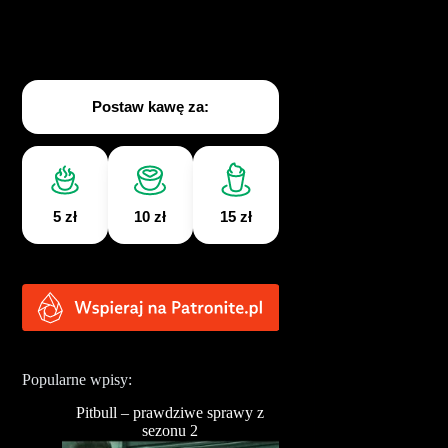
Postaw kawę za:
5 zł
10 zł
15 zł
Popularne wpisy:
Pitbull – prawdziwe sprawy z
sezonu 2