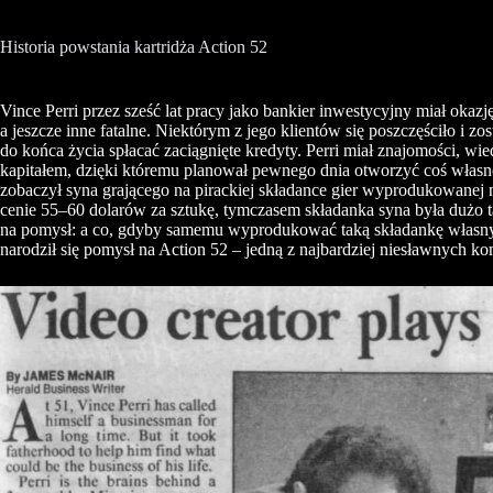
Historia powstania kartridża Action 52
Vince Perri przez sześć lat pracy jako bankier inwestycyjny miał okaz
a jeszcze inne fatalne. Niektórym z jego klientów się poszczęściło i zos
do końca życia spłacać zaciągnięte kredyty. Perri miał znajomości, wie
kapitałem, dzięki któremu planował pewnego dnia otworzyć coś własne
zobaczył syna grającego na pirackiej składance gier wyprodukowanej
cenie 55–60 dolarów za sztukę, tymczasem składanka syna była dużo t
na pomysł: a co, gdyby samemu wyprodukować taką składankę własnyc
narodził się pomysł na Action 52 – jedną z najbardziej niesławnych komp