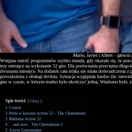
Mario, Javier i Albert – główni
Wstępna radość programistów szybko minęła, gdy okazało się, że prac
trzy miesiące na wykonanie 52 gier. Dla porównania przeciętna długoś
dwunastu miesięcy. Na dodatek cała trójka nie miała doświadczenia z
przeszkolona z obsługi devkita. Sytuacja wyglądała bardzo źle: niewi
gier w czasie, w którym trudno było ukończyć jedną. Wiadomo było, 
Spis treści
Ukryj
1
Crunch
2
Perła w koronie Action 52 – The Cheetahmen
3
Reklama Action 52
4
…and now…The Cheetahman 2
5
Action Gamemaster