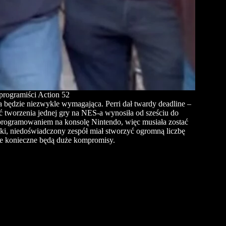
 programiści Action 52
a będzie niezwykle wymagająca. Perri dał twardy deadline –
ć tworzenia jednej gry na NES-a wynosiła od sześciu do
 programowaniem na konsolę Nintendo, więc musiała zostać
elki, niedoświadczony zespół miał stworzyć ogromną liczbę
że konieczne będą duże kompromisy.