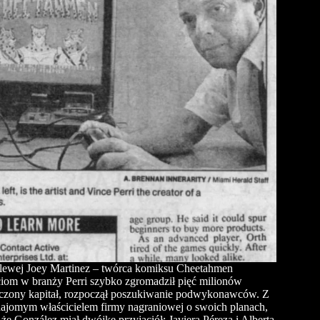
o lewej Joey Martinez – twórca komiksu Cheetahmen
ciom w branży Perri szybko zgromadził pięć milionów
ieczony kapitał, rozpoczął poszukiwanie podwykonawców. Z
znajomym właścicielem firmy nagraniowej o swoich planach,
że González miał dwójkę przyjaciół: Javiera Péreza i Alberta