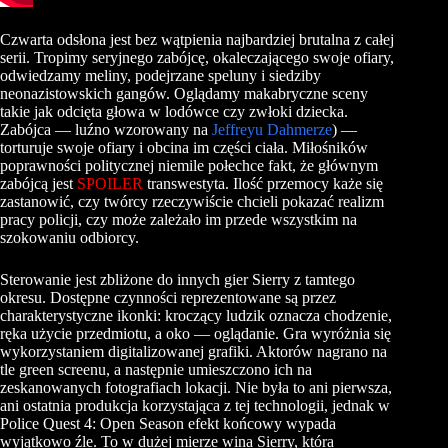
Czwarta odsłona jest bez wątpienia najbardziej brutalna z całej
serii. Tropimy seryjnego zabójcę, okaleczającego swoje ofiary,
odwiedzamy meliny, podejrzane speluny i siedziby
neonazistowskich gangów. Oglądamy makabryczne sceny
takie jak odcięta głowa w lodówce czy zwłoki dziecka.
Zabójca — luźno wzorowany na
Jeffreyu Dahmerze
) —
torturuje swoje ofiary i obcina im części ciała. Miłośników
poprawności politycznej niemile połechce fakt, że głównym
zabójcą jest
SPOILER
transwestyta. Ilość przemocy każe się
zastanowić, czy twórcy rzeczywiście chcieli pokazać realizm
pracy policji, czy może zależało im przede wszystkim na
szokowaniu odbiorcy.
Sterowanie jest zbliżone do innych gier Sierry z tamtego
okresu. Dostępne czynności reprezentowane są przez
charakterystyczne ikonki: kroczący ludzik oznacza chodzenie,
ręka użycie przedmiotu, a oko — oglądanie. Gra wyróżnia się
wykorzystaniem digitalizowanej grafiki. Aktorów nagrano na
tle green screenu, a następnie umieszczono ich na
zeskanowanych fotografiach lokacji. Nie była to ani pierwsza,
ani ostatnia produkcja korzystająca z tej technologii, jednak w
Police Quest 4: Open Season efekt końcowy wypada
wyjątkowo źle. To w dużej mierze wina Sierry, która