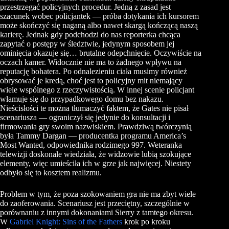
przestrzegać policyjnych procedur. Jedną z zasad jest
szacunek wobec policjantek — próba dotykania ich kursorem
może skończyć się naganą albo nawet skargą kończącą naszą
karierę. Jednak gdy podchodzi do nas reporterka chcąca
zapytać o postępy w śledztwie, jedynym sposobem jej
ominięcia okazuje się… brutalne odepchnięcie. Oczywiście na
oczach kamer. Widocznie nie ma to żadnego wpływu na
reputację bohatera. Po odnalezieniu ciała musimy również
obrysować je kredą, choć jest to policyjny mit niemający
wiele wspólnego z rzeczywistością. W innej scenie policjant
włamuje się do przypadkowego domu bez nakazu.
Nieścisłości te można tłumaczyć faktem, że Gates nie pisał
scenariusza — ograniczył się jedynie do konsultacji i
firmowania gry swoim nazwiskiem. Prawdziwą twórczynią
była Tammy Dargan — producentka programu America’s
Most Wanted, odpowiednika rodzimego 997. Weteranka
telewizji doskonale wiedziała, że widzowie lubią szokujące
elementy, więc umieściła ich w grze jak najwięcej. Niestety
odbyło się to kosztem realizmu.
Problem w tym, że poza szokowaniem gra nie ma zbyt wiele
do zaoferowania. Scenariusz jest przeciętny, szczególnie w
porównaniu z innymi dokonaniami Sierry z tamtego okresu.
W
Gabriel Knight: Sins of the Fathers
krok po kroku