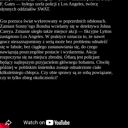
F. Gates — byłego szefa policji z Los Angeles, twórcę
słynnych oddziałów SWAT.
Gra porzuca świat wykreowany w poprzednich odsłonach.
Zamiast Sonny’ego Bondsa wcielamy się w detektywa Johna
Careya. Zmianie uległo także miejsce akcji — fikcyjne Lytton
zastąpiono Los Angeles. W praktyce oznacza to, że nawet
gracz niezaznajomiony z serią może bez problemu odnaleźć
się w fabule, bez ciągłego zastanawiania się, do czego
nawiązują poszczególne postacie i wydarzenia. Akcja
rozpoczyna się na miejscu zbrodni. Ofiarą jest policjant
będący najlepszym przyjacielem głównego bohatera. Chwilę
później w pobliskim śmietniku zostaje odnalezione ciało
kilkuletniego chłopca. Czy obie sprawy są ze sobą powiązane,
czy to tylko zbieg okoliczności?