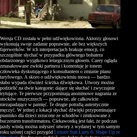
Wersja CD została w pełni udźwiękowiona. Aktorzy głosowi
wykonują swoje zadanie poprawnie, ale bez większych
fajerwerków. W ich interpretacjach brakuje emocji, co
szczególnie słychać w przypadku głównego bohatera
obdarzonego wyjątkowo letargicznym głosem. Carey ogląda
zmasakrowane zwłoki partnera i komentuje je tonem
człowieka dyskutującego z konsultantem o zmianie planu
taryfowego. A skoro o udźwiękowieniu mowa — bardzo
słabo wypada również ścieżka dźwiękowa. Utwory można
podzielić na dwie kategorie: dające się słuchać i zwyczajnie
irytujące. Te pierwsze przypominają anonimowe nagrania ze
stocków muzycznych — poprawne, ale całkowicie
niezapadające w pamięć. Te drugie potrafią autentycznie
męczyć. W jednej z lokacji słychać dźwięki przypominające
pianinko dla dzieci zrzucone ze schodów i zmiksowane z
buczeniem transformatora. Ciekawostką jest fakt, że podczas
jazdy windą można usłyszeć utwory z wydanej w tym samym
roku szóstej części przygód
Leisure Suit Larry 6: Shape Up or