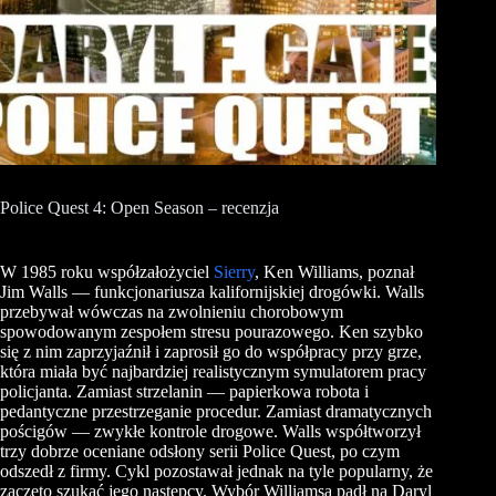
Police Quest 4: Open Season – recenzja
W 1985 roku współzałożyciel
Sierry
, Ken Williams, poznał
Jim Walls — funkcjonariusza kalifornijskiej drogówki. Walls
przebywał wówczas na zwolnieniu chorobowym
spowodowanym zespołem stresu pourazowego. Ken szybko
się z nim zaprzyjaźnił i zaprosił go do współpracy przy grze,
która miała być najbardziej realistycznym symulatorem pracy
policjanta. Zamiast strzelanin — papierkowa robota i
pedantyczne przestrzeganie procedur. Zamiast dramatycznych
pościgów — zwykłe kontrole drogowe. Walls współtworzył
trzy dobrze oceniane odsłony serii Police Quest, po czym
odszedł z firmy. Cykl pozostawał jednak na tyle popularny, że
zaczęto szukać jego następcy. Wybór Williamsa padł na Daryl