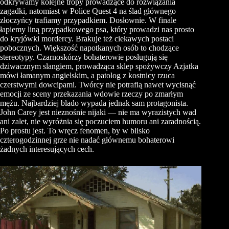
odkrywamy kolejne tropy prowadzące do rozwiązania
zagadki, natomiast w Police Quest 4 na ślad głównego
złoczyńcy trafiamy przypadkiem. Dosłownie. W finale
łapiemy liną przypadkowego psa, który prowadzi nas prosto
do kryjówki mordercy. Brakuje też ciekawych postaci
pobocznych. Większość napotkanych osób to chodzące
stereotypy. Czarnoskórzy bohaterowie posługują się
dziwacznym slangiem, prowadząca sklep spożywczy Azjatka
mówi łamanym angielskim, a patolog z kostnicy rzuca
czerstwymi dowcipami. Twórcy nie potrafią nawet wycisnąć
emocji ze sceny przekazania wdowie rzeczy po zmarłym
mężu. Najbardziej blado wypada jednak sam protagonista.
John Carey jest nieznośnie nijaki — nie ma wyrazistych wad
ani zalet, nie wyróżnia się poczuciem humoru ani zaradnością.
Po prostu jest. To wręcz fenomen, by w blisko
czterogodzinnej grze nie nadać głównemu bohaterowi
żadnych interesujących cech.