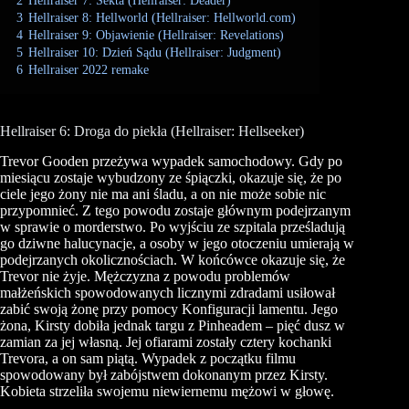
2
Hellraiser 7: Sekta (Hellraiser: Deader)
3
Hellraiser 8: Hellworld (Hellraiser: Hellworld.com)
4
Hellraiser 9: Objawienie (Hellraiser: Revelations)
5
Hellraiser 10: Dzień Sądu (Hellraiser: Judgment)
6
Hellraiser 2022 remake
Hellraiser 6: Droga do piekła (Hellraiser: Hellseeker)
Trevor Gooden przeżywa wypadek samochodowy. Gdy po
miesiącu zostaje wybudzony ze śpiączki, okazuje się, że po
ciele jego żony nie ma ani śladu, a on nie może sobie nic
przypomnieć. Z tego powodu zostaje głównym podejrzanym
w sprawie o morderstwo. Po wyjściu ze szpitala prześladują
go dziwne halucynacje, a osoby w jego otoczeniu umierają w
podejrzanych okolicznościach. W końcówce okazuje się, że
Trevor nie żyje. Mężczyzna z powodu problemów
małżeńskich spowodowanych licznymi zdradami usiłował
zabić swoją żonę przy pomocy Konfiguracji lamentu. Jego
żona, Kirsty dobiła jednak targu z Pinheadem – pięć dusz w
zamian za jej własną. Jej ofiarami zostały cztery kochanki
Trevora, a on sam piątą. Wypadek z początku filmu
spowodowany był zabójstwem dokonanym przez Kirsty.
Kobieta strzeliła swojemu niewiernemu mężowi w głowę.