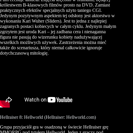
królestwem B-klasowych filmów prosto na DVD. Zamiast
praktycznych efektów specjalnych użyto taniego CGI.
Jedynym pozytywnym aspektem tej odsłony jest aktorstwo w
wykonaniu Kari Wuher (Sliders). Jest to jedna z najlepiej
zagranych postaci kobiecych w całym cyklu. Jedynym małym
zgrzytem jest uroda Kari – jej zadbana cera i nienaganna
figura nie pasują do wizerunku kobiety nadużywającej
wszelkich możliwych używek. Zastrzeżenia można mieć
także do scenariusza, który niemal całkowicie ignoruje
dotychczasową mitologię.
Hellraiser 8: Hellworld (Hellraiser: Hellworld.com)
Grupa przyjaciół gra w osadzoną w świecie Hellraiser grę
MMORPG pod tytułem Hellworld. Jeden z graczy pod