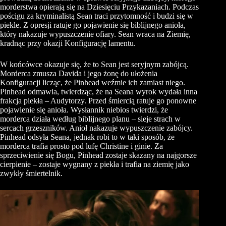
morderstwa opierają się na Dziesięciu Przykazaniach. Podczas
pościgu za kryminalistą Sean traci przytomność i budzi się w
piekle. Z opresji ratuje go pojawienie się biblijnego anioła,
który nakazuje wypuszczenie ofiary. Sean wraca na Ziemię,
kradnąc przy okazji Konfigurację lamentu.
W końcówce okazuje się, że to Sean jest seryjnym zabójcą.
Morderca zmusza Davida i jego żonę do ułożenia
Konfiguracji licząc, że Pinhead weźmie ich zamiast niego.
Pinhead odmawia, twierdząc, że na Seana wyrok wydała inna
frakcja piekła – Audytorzy. Przed śmiercią ratuje go ponowne
pojawienie się anioła. Wysłannik niebios twierdzi, że
morderca działa według biblijnego planu – sieje strach w
sercach grzeszników. Anioł nakazuje wypuszczenie zabójcy.
Pinhead odsyła Seana, jednak robi to w taki sposób, że
morderca trafia prosto pod lufę Christine i ginie. Za
sprzeciwienie się Bogu, Pinhead zostaje skazany na najgorsze
cierpienie – zostaje wygnany z piekła i trafia na ziemię jako
zwykły śmiertelnik.