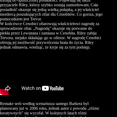
trafiają do opuszczonej posiadłości. Pojawiają się także
przyjaciele Riley, którzy szybko zostają zamordowani. Cała
posiadłość okazuje się jedną wielką pułapką, a jej właściciel
mordercą poszukujących ofiar dla Cenobitów. Co gorsza, jego
pomocnikiem jest Trevor.
W końcówce Cenobici ofiarowują właścicielowi nagrodę za
sprowadzenie ofiar. „Nagrodą” okazuje się porwanie do
piekła przez Lewiatana i zamiana w Cenobita. Riley zabija
Trevora, niejako składając go w ofierze. W nagrodę Cenobici
oferują jej możliwość przywrócenia brata do życia. Riley
jednak odmawia, wiedząc, że kryje się za tym podstęp.
Remake serii według scenariusza samego Barkera był
planowany już w 2006 roku, jednak autor z powodu „różnic
kreatywnych” się wycofał. W kolejnych latach różni