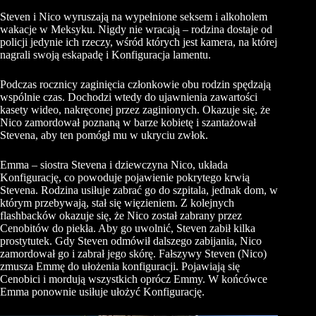
Steven i Nico wyruszają na wypełnione seksem i alkoholem
wakacje w Meksyku. Nigdy nie wracają – rodzina dostaje od
policji jedynie ich rzeczy, wśród których jest kamera, na której
nagrali swoją eskapadę i Konfiguracja lamentu.
Podczas rocznicy zaginięcia członkowie obu rodzin spędzają
wspólnie czas. Dochodzi wtedy do ujawnienia zawartości
kasety wideo, nakręconej przez zaginionych. Okazuje się, że
Nico zamordował poznaną w barze kobietę i szantażował
Stevena, aby ten pomógł mu w ukryciu zwłok.
Emma – siostra Stevena i dziewczyna Nico, układa
Konfigurację, co powoduje pojawienie pokrytego krwią
Stevena. Rodzina usiłuje zabrać go do szpitala, jednak dom, w
którym przebywają, stał się więzieniem. Z kolejnych
flashbacków okazuje się, że Nico został zabrany przez
Cenobitów do piekła. Aby go uwolnić, Steven zabił kilka
prostytutek. Gdy Steven odmówił dalszego zabijania, Nico
zamordował go i zabrał jego skórę. Fałszywy Steven (Nico)
zmusza Emmę do ułożenia konfiguracji. Pojawiają się
Cenobici i mordują wszystkich oprócz Emmy. W końcówce
Emma ponownie usiłuje ułożyć Konfigurację.