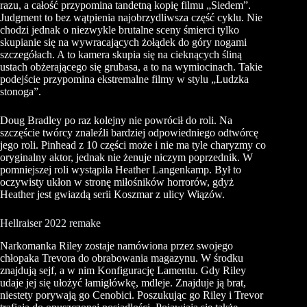
razu, a całość przypomina tandetną kopię filmu „Siedem”.
Judgment to bez wątpienia najobrzydliwsza część cyklu. Nie
chodzi jednak o niezwykle brutalne sceny śmierci tylko
skupianie się na wywracających żołądek do góry nogami
szczegółach. A to kamera skupia się na cieknących śliną
ustach obżerającego się grubasa, a to na wymiocinach. Takie
podejście przypomina ekstremalne filmy w stylu „Ludzka
stonoga”.
Doug Bradley po raz kolejny nie powrócił do roli. Na
szczęście twórcy znaleźli bardziej odpowiedniego odtwórcę
jego roli. Pinhead z 10 części może i nie ma tyle charyzmy co
oryginalny aktor, jednak nie żenuje niczym poprzednik. W
pomniejszej roli wystąpiła Heather Langenkamp. Był to
oczywisty ukłon w stronę miłośników horrorów, gdyż
Heather jest gwiazdą serii Koszmar z ulicy Wiązów.
Hellraiser 2022 remake
Narkomanka Riley zostaje namówiona przez swojego
chłopaka Trevora do obrabowania magazynu. W środku
znajdują sejf, a w nim Konfigurację Lamentu. Gdy Riley
udaje jej się ułożyć łamigłówkę, mdleje. Znajduje ją brat,
niestety porywają go Cenobici. Poszukując go Riley i Trevor