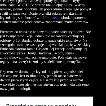
scenarzyści podrzucali swoje pomysły, jednak te były
odrzucane. W 2013 Barker po raz kolejny ogłosił własny
remake, jednak podobnie jak poprzednim razem jego pomysł
spalił na panewce. Dopiero wielki sukces remaku innej
legendarnej serii horrorów –
Halloween
, obudził ponowne
zainteresowanie producentów zapomnianą marką horrorów.
Pierwsze co rzuca się w oczy to o wiele większy budżet. Nie
jest to superprodukcja, jednak nie ma tandety cechującej
odsłony 5-10. Bardzo dobrze wypada także aktorstwo. Na
szczególne uznanie zasługuje tutaj wcielająca się w żeńskiego
Pinheada aktorka Jamie Clayton. Jej kreacja dorównuje tej
stworzonej przez Douga Bradleya. Twórcy remaku
zmodyfikowali nieznacznie mitologię. Pojawiają się nowe
reguły – na szczęście zmiany są delikatne i przemyślane.
Czy remake dorównuje legendarnej pierwszej odsłonie?
Niestety nie. Jest to film dobry, jednak nieco słabszy od
dwóch pierwszych części. Na szczęście przebija niemal
wszystkie pozostałe i jest świetnym otwarciem dla dalszego
rozwijania mitologii.