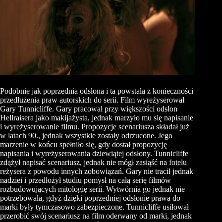
Podobnie jak poprzednia odsłona i ta powstała z konieczności
przedłużenia praw autorskich do serii. Film wyreżyserował
Gary Tunnicliffe. Gary pracował przy większości odsłon
Hellraisera jako makijażysta, jednak marzyło mu się napisanie
i wyreżyserowanie filmu. Propozycje scenariusza składał już
w latach 90., jednak wszystkie zostały odrzucone. Jego
marzenie w końcu spełniło się, gdy dostał propozycję
napisania i wyreżyserowania dziewiątej odsłony. Tunnicliffe
zdążył napisać scenariusz, jednak nie mógł zasiąść na fotelu
reżysera z powodu innych zobowiązań. Gary nie tracił jednak
nadziei i przedłożył studiu pomysł na całą serię filmów
rozbudowujących mitologię serii. Wytwórnia go jednak nie
potrzebowała, gdyż dzięki poprzedniej odsłonie prawa do
marki były tymczasowo zabezpieczone. Tunnicliffe usiłował
przerobić swój scenariusz na film oderwany od marki, jednak