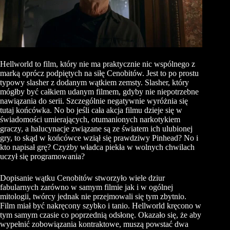
Hellworld to film, który nie ma praktycznie nic wspólnego z
marką oprócz podpiętych na siłę Cenobitów. Jest to po prostu
typowy slasher z dodanym wątkiem zemsty. Slasher, który
mógłby być całkiem udanym filmem, gdyby nie niepotrzebne
nawiązania do serii. Szczególnie negatywnie wyróżnia się
tutaj końcówka. No bo jeśli cała akcja filmu dzieje się w
świadomości umierających, otumanionych narkotykiem
graczy, a halucynacje związane są ze światem ich ulubionej
gry, to skąd w końcówce wziął się prawdziwy Pinhead? No i
kto napisał grę? Czyżby władca piekła w wolnych chwilach
uczył się programowania?
Dopisanie wątku Cenobitów stworzyło wiele dziur
fabularnych zarówno w samym filmie jak i w ogólnej
mitologii, twórcy jednak nie przejmowali się tym zbytnio.
Film miał być nakręcony szybko i tanio. Hellworld kręcono w
tym samym czasie co poprzednią odsłonę. Okazało się, że aby
wypełnić zobowiązania kontraktowe, muszą powstać dwa