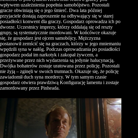
wpływem uzależnienia popełnia samobójstwo. Pozostali
gracze obwiniają się o jego śmierć. Dwa lata później
przyjaciele dostają zaproszenie na odbywający się w starej
posiadłości konwent dla graczy. Gospodarz oprowadza ich po
dworze. Uczestnicy imprezy, którzy oddalają się od reszty
grupy, są systematycznie mordowani. W końcówce okazuje
się, że gospodarz jest ojcem samobójcy. Mężczyzna
postanowił zemścić się na graczach, którzy w jego mniemaniu
wpędzili syna w nałóg. Podczas oprowadzania po posiadłości
gospodarz podał im narkotyk i zakopał żywcem, a
przeżywane przez nich wydarzenia są jedynie halucynacją.
Dwójka bohaterów zostaje uratowana przez policję. Pozostali
nie żyją – zginęli w swoich trumnach. Okazuje się, że policję
zawiadomił duch syna mordercy. W tym samym czasie
gospodarz otwiera prawdziwą Konfigurację lamentu i zostaje
zamordowany przez Pinheada.