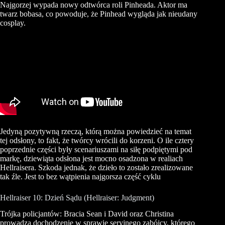
Najgorzej wypada nowy odtwórca roli Pinheada. Aktor ma
twarz bobasa, co powoduje, że Pinhead wygląda jak nieudany
cosplay.
Jedyną pozytywną rzeczą, którą można powiedzieć na temat
tej odsłony, to fakt, że twórcy wrócili do korzeni. O ile cztery
poprzednie części były scenariuszami na siłę podpiętymi pod
markę, dziewiąta odsłona jest mocno osadzona w realiach
Hellraisera. Szkoda jednak, że dzieło to zostało zrealizowane
tak źle. Jest to bez wątpienia najgorsza część cyklu
Hellraiser 10: Dzień Sądu (Hellraiser: Judgment)
Trójka policjantów: Bracia Sean i David oraz Christina
prowadzą dochodzenie w sprawie seryjnego zabójcy, którego