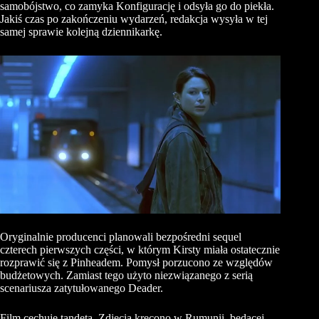
samobójstwo, co zamyka Konfigurację i odsyła go do piekła.
Jakiś czas po zakończeniu wydarzeń, redakcja wysyła w tej
samej sprawie kolejną dziennikarkę.
Oryginalnie producenci planowali bezpośredni sequel
czterech pierwszych części, w którym Kirsty miała ostatecznie
rozprawić się z Pinheadem. Pomysł porzucono ze względów
budżetowych. Zamiast tego użyto niezwiązanego z serią
scenariusza zatytułowanego Deader.
Film cechuje tandeta. Zdjęcia kręcono w Rumunii, będącej