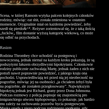
Scena, w której
Ransom
wytyka palcem kolejnych członków
rodziny, mówiąc:
eat
shit
, została zmieniona w ostatnim
momencie. Oryginalnie miał on każdemu powiedzieć, żeby
szedł się
pierdo&^
*. Reżyser zorientował się, że z taką ilością
„
fucków
„
film dostanie wyższą kategorię wiekową, co może
się odbić na przychodach.
Rasizm
Rodzina
Thrombey
chce uchodzić za postępową i
nowoczesną, jednak niemal na każdym kroku pokazują, że są
podszytymi fałszem obrzydliwymi hipokrytami. Członkowie
rodziny publicznie zachwalają Martę, jednak żaden z nich nie
potrafi nawet poprawnie powiedzieć, z jakiego kraju ona
pochodzi. Usprawiedliwiają też przed nią jej nieobecność na
pogrzebie, mówiąc jej na osobności
„
ja
chciałem żebyś
była
na pogrzebie, ale zostałem przegłosowany”. Największym
hipokrytą jednak jest Richard, grany przez Dona Johnsona.
Podczas rozmowy z policją popisuje się znajomością pro
imigranckiego utworu hiphopowego, co pokazuje, jak bardzo
mu zależy na zachowaniu pozorów bycia postępowym.
Maska opada z niego podczas rodzinnego spotkania, gdy