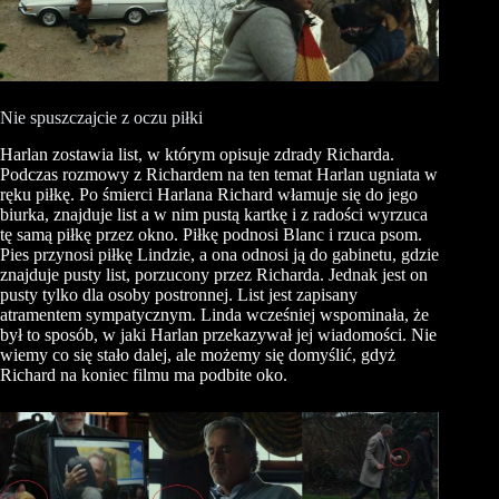
Nie spuszczajcie z oczu piłki
Harlan
zostawia list, w którym opisuje zdrady Richarda.
Podczas rozmowy z Richardem na ten temat
Harlan
ugniata w
ręku piłkę. Po śmierci
Harlana
Richard włamuje się do jego
biurka, znajduje list a w nim pustą kartkę i z radości wyrzuca
tę samą piłkę przez okno. Piłkę podnosi Blanc i rzuca psom.
Pies przynosi piłkę Lindzie, a ona odnosi ją do gabinetu, gdzie
znajduje pusty list, porzucony przez Richarda. Jednak jest on
pusty tylko dla osoby postronnej. List jest zapisany
atramentem sympatycznym. Linda wcześniej wspominała, że
był to sposób, w jaki
Harlan
przekazywał jej wiadomości. Nie
wiemy co się stało dalej,
ale możemy się domyślić, gdyż
Richard na koniec filmu ma podbite oko.