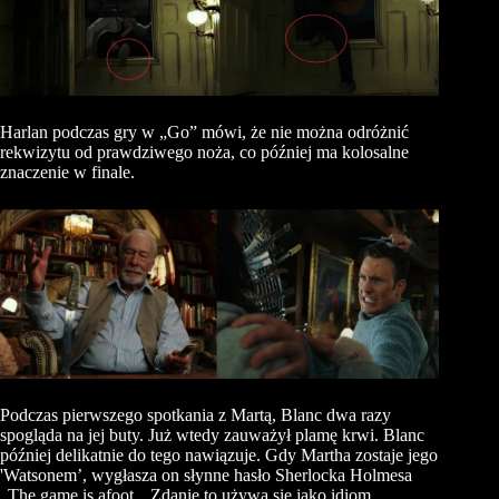
Harlan
podczas gry w „Go” mówi, że nie można odróżnić
rekwizytu od prawdziwego noża, co później ma kolosalne
znaczenie w finale.
Podczas pierwszego spotkania z Martą, Blanc dwa razy
spogląda na jej buty. Już wtedy zauważył plamę krwi. Blanc
później delikatnie do tego nawiązuje. Gdy Martha zostaje jego
'Watsonem’, wygłasza on słynne hasło Sherlocka Holmesa
„
The
game
is
afoot
„. Zdanie to używa się jako idiom