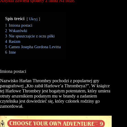
Artykuł zawiera spoliery z filmu Na noże.
Spis treści
Ukryj
1
Imiona postaci
2
Wskazówki
3
Nie spuszczajcie z oczu piłki
4
Rasizm
5
Cameo Josepha Gordona Levitta
6
Inne
Imiona postaci
Nazwisko
Harlan
Thrombey
pochodzi z popularnej gry
paragrafowej „Kto zabił Harlowe’a Thrombeya?”. W książce
tej
Harlowe
Thrombey
jest bogatym potentatem, który umiera
otruty arszenikiem podanym mu w brandy a zadaniem
czytelnika jest dowiedzieć się, który członek rodziny go
zamordował.