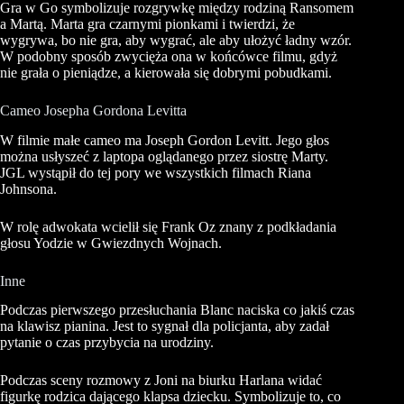
Gra w Go symbolizuje rozgrywkę między rodziną
Ransomem
a Martą. Marta gra czarnymi pionkami i twierdzi, że
wygrywa, bo nie gra, aby wygrać, ale aby ułożyć ładny wzór.
W podobny sposób zwycięża ona w końcówce filmu, gdyż
nie grała o pieniądze, a kierowała się dobrymi pobudkami.
Cameo Josepha Gordona
Levitta
W filmie małe
cameo
ma Joseph Gordon
Levitt
. Jego głos
można usłyszeć z laptopa oglądanego przez siostrę Marty.
JGL
wystąpił do tej pory we wszystkich filmach
Riana
Johnsona.
W rolę adwokata wcielił się Frank Oz znany z podkładania
głosu
Yodzie
w Gwiezdnych Wojnach.
Inne
Podczas pierwszego przesłuchania Blanc naciska co jakiś czas
na klawisz pianina. Jest to sygnał dla policjanta, aby zadał
pytanie o czas przybycia na urodziny.
Podczas sceny rozmowy z Joni na biurku
Harlana
widać
figurkę rodzica dającego klapsa dziecku. Symbolizuje to, co