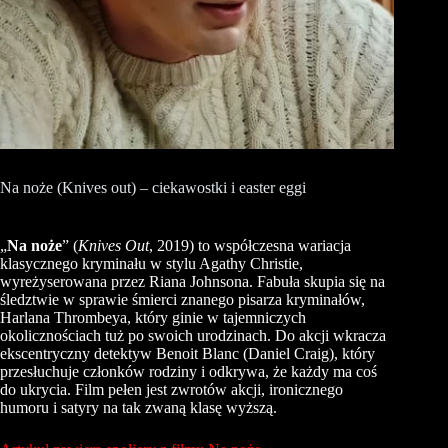
Na noże (Knives out) – ciekawostki i easter eggi
„
Na noże
” (
Knives Out
, 2019) to współczesna wariacja
klasycznego kryminału w stylu Agathy Christie,
wyreżyserowana przez Riana Johnsona. Fabuła skupia się na
śledztwie w sprawie śmierci znanego pisarza kryminałów,
Harlana Thrombeya, który ginie w tajemniczych
okolicznościach tuż po swoich urodzinach. Do akcji wkracza
ekscentryczny detektyw Benoit Blanc (Daniel Craig), który
przesłuchuje członków rodziny i odkrywa, że każdy ma coś
do ukrycia. Film pełen jest zwrotów akcji, ironicznego
humoru i satyry na tak zwaną klasę wyższą.