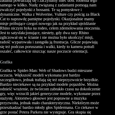
zadania powtarzają się i zaczynamy mieć dość robienia tego
samego w kółko. Nudę związaną z zadaniami pomogą nam
zwalczyć pojedynki z bossami. Te są pomysłowe i
dynamiczne. Walka z
Wolverine
,
Vulture
czy pościg za Black
Cat to naprawdę pamiętne pojedynki. Okazjonalnie mamy
misje próbujące czegoś nowego jak na przykład ujeżdżanie
Rhino
niczym byka na rodeo, celem zdemolowania otoczenia.
Jest to satysfakcjonujące, niestety, gdy dwa razy
Rhino
zgliczował
się w ścianie i nie można było ukończyć misji,
radość wyparowała i zastąpiła ją frustracja.
Glicze
pojawiają
się też podczas poruszania i walki, kiedy to kamera potrafi
oszaleć, całkowicie niszcząc nasze poczucie orientacji.
Grafika
Grafika w Spider-Man: Web of Shadows budzi mieszane
uczucia. Większość modeli wykonana jest bardzo
szczegółowo, jednak trafiają się też nieprzyzwoicie brzydkie.
Bardzo nieciekawe są na przykład modele pojazdów. Można
odnieść wrażenie, że twórcom zabrakło czasu na dokończenie
gry, więc wrzucili jakieś generyczne modele, wykonane przez
stażystę. Aktorstwo głosowe jest poprawne a muzyka
przyzwoita, jednak mało charakterystyczna. Niektórym może
przeszkadzać bardzo młody głos Spidermana. Co ciekawe w
grze postać Petera Parkera nie występuje. Gra skupia się