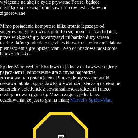
wyłącznie na akcji a życie prywatne Petera, będące
nieodłączną częścią komiksów i filmów jest całkowicie
zignorowane.
Mimo posiadania komputera kilkukrotnie lepszego od
sugerowanego, gra wciąż potrafiła się przyciąć. Na dodatek,
przez większość gry towarzyszył mi bardzo duży screen
tearing
, którego nie dało się zlikwidować ustawieniami. Jak na
piętnastoletnią grę Spider-Man: Web of Shadows radzi sobie
bardzo kiepsko.
Spider-Man: Web of Shadows to jedna z ciekawszych gier z
pajączkiem i jednocześnie gra z chyba najbardziej
zmarnowanym potencjałem. Bardzo dobry system walki,
ciekawa fabuła i spora dawka
grywalności
staczają na ekranie
śmiertelny pojedynek z powtarzalnością,
gliczami
i nieco
niedopracowaną grafiką. Można zagrać, jednak bez
oczekiwania, że jest to gra na miarę
Marvel’s Spider-Man
.