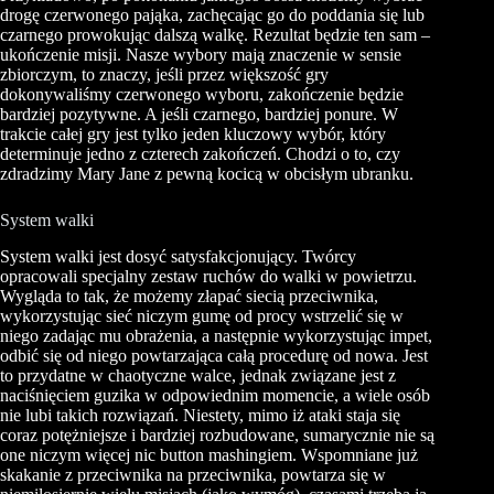
drogę czerwonego pająka, zachęcając go do poddania się lub
czarnego prowokując dalszą walkę. Rezultat będzie ten sam –
ukończenie misji. Nasze wybory mają znaczenie w sensie
zbiorczym, to znaczy, jeśli przez większość gry
dokonywaliśmy czerwonego wyboru, zakończenie będzie
bardziej pozytywne. A jeśli czarnego, bardziej ponure. W
trakcie całej gry jest tylko jeden kluczowy wybór, który
determinuje jedno z czterech zakończeń. Chodzi o to, czy
zdradzimy Mary Jane z pewną kocicą w obcisłym ubranku.
System walki
System walki jest dosyć satysfakcjonujący. Twórcy
opracowali specjalny zestaw ruchów do walki w powietrzu.
Wygląda to tak, że możemy złapać siecią przeciwnika,
wykorzystując sieć niczym gumę od procy wstrzelić się w
niego zadając mu obrażenia, a następnie wykorzystując impet,
odbić się od niego powtarzająca całą procedurę od nowa. Jest
to przydatne w chaotyczne walce, jednak związane jest z
naciśnięciem guzika w odpowiednim momencie, a wiele osób
nie lubi takich rozwiązań. Niestety, mimo iż ataki staja się
coraz potężniejsze i bardziej rozbudowane, sumarycznie nie są
one niczym więcej nic button
mashingiem
. Wspomniane już
skakanie z przeciwnika na przeciwnika, powtarza się w