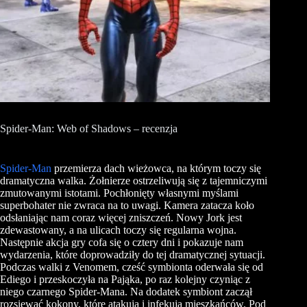
Spider-Man: Web of Shadows – recenzja
Spider-Man
przemierza dach wieżowca, na którym toczy się
dramatyczna walka. Żołnierze ostrzeliwują się z tajemniczymi
zmutowanymi istotami. Pochłonięty własnymi myślami
superbohater nie zwraca na to uwagi. Kamera
zatacza koło
odsłaniając nam coraz więcej zniszczeń.
Nowy Jork jest
zdewastowany, a na ulicach toczy się regularna wojna.
Następnie akcja gry cofa się o cztery dni i pokazuje nam
wydarzenia, które doprowadziły do tej dramatycznej sytuacji.
Podczas walki z
Venomem
, cześć symbionta oderwała się od
Ediego
i przeskoczyła na Pająka, po raz kolejny czyniąc z
niego czarnego Spider-Mana. Na dodatek symbiont zaczął
rozsiewać kokony, które atakują i infekują mieszkańców. Pod