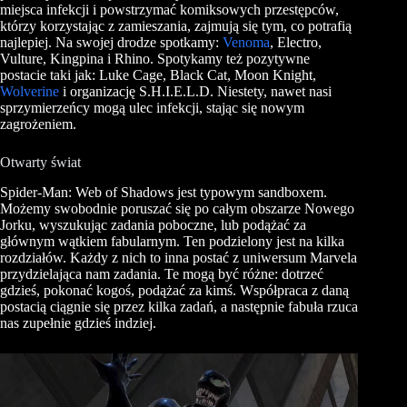
miejsca infekcji i powstrzymać komiksowych przestępców,
którzy korzystając z zamieszania, zajmują się tym, co potrafią
najlepiej. Na swojej drodze spotkamy:
Venoma
,
Electro
,
Vulture
,
Kingpina
i
Rhino
. Spotykamy też pozytywne
postacie taki jak: Luke Cage, Black Cat, Moon
Knight
,
Wolverine
i organizację S.H.I.E.L.D. Niestety, nawet nasi
sprzymierzeńcy mogą ulec infekcji, stając się nowym
zagrożeniem.
Otwarty świat
Spider-Man: Web of Shadows jest typowym
sandboxem.
M
ożemy swobodnie poruszać się po całym obszarze Nowego
Jorku, wyszukując zadania poboczne, lub podążać za
głównym wątkiem fabularnym. Ten podzielony jest na kilka
rozdziałów. Każdy z nich to inna postać z uniwersum
Marvela
przydzielająca nam zadania. Te mogą być różne: dotrzeć
gdzieś, pokonać kogoś, podążać za kimś. Współpraca z daną
postacią ciągnie się przez kilka zadań, a następnie fabuła rzuca
nas zupełnie gdzieś indziej.