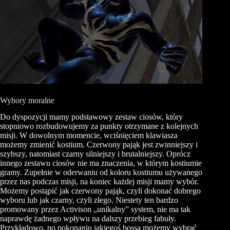
Wybory moralne
Do dyspozycji mamy podstawowy zestaw ciosów, który
stopniowo rozbudowujemy za punkty otrzymane z kolejnych
misji. W dowolnym momencie, wciśnięciem klawiasza
możemy zmienić kostium. Czerwony pająk jest zwinniejszy i
szybszy, natomiast czarny silniejszy i brutalniejszy. Oprócz
innego zestawu ciosów nie ma znaczenia, w którym kostiumie
gramy. Zupełnie w oderwaniu od koloru kostiumu używanego
przez nas podczas misji, na koniec każdej misji mamy wybór.
Możemy postąpić jak czerwony pająk, czyli dokonać dobrego
wyboru lub jak czarny, czyli złego. Niestety ten bardzo
promowany przez
Activison
„unikalny” system, nie ma tak
naprawdę żadnego wpływu na dalszy przebieg fabuły.
Przykładowo, po pokonaniu jakiegoś bossa możemy wybrać