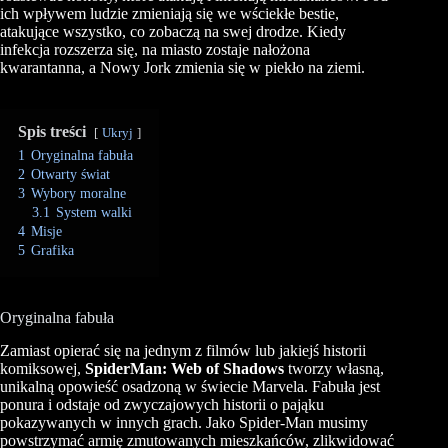
ich wpływem ludzie zmieniają się we wściekłe bestie,
atakujące wszystko, co zobaczą na swej drodze. Kiedy
infekcja rozszerza się, na miasto zostaje nałożona
kwarantanna, a Nowy Jork zmienia się w piekło na ziemi.
Spis treści
Ukryj
1
Oryginalna fabuła
2
Otwarty świat
3
Wybory moralne
3.1
System walki
4
Misje
5
Grafika
Oryginalna fabuła
Zamiast opierać się na jednym z filmów lub jakiejś historii
komiksowej,
Spider
Man: Web of
Shadows
tworzy własną,
unikalną opowieść osadzoną w świecie
Marvela
. Fabuła jest
ponura i odstaje od zwyczajowych historii o pająku
pokazywanych w innych grach. Jako Spider-Man musimy
powstrzymać armię zmutowanych mieszkańców, zlikwidować