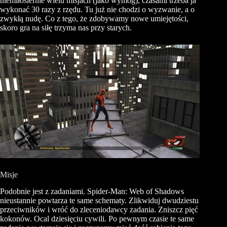
niemiłosiernie wielu misjach (jako wymóg), czasami trzeba ja
wykonać 30 razy z rzędu. Tu już nie chodzi o wyzwanie, a o
zwykłą nudę. Co z tego, że zdobywamy nowe umiejętości,
skoro gra na siłę trzyma nas przy starych.
Misje
Podobnie jest z zadaniami. Spider-Man: Web of Shadows
nieustannie powtarza te same schematy. Zlikwiduj dwudziestu
przeciwników i wróć do zleceniodawcy zadania. Zniszcz pięć
kokonów. Ocal dziesięciu cywili. Po pewnym czasie te same