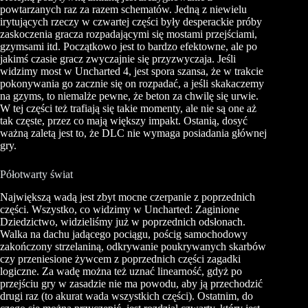
powtarzanych raz za razem schematów. Jedną z niewielu
irytujących rzeczy w czwartej części były desperackie próby
zaskoczenia gracza rozpadającymi się mostami przejściami,
gzymsami itd. Początkowo jest to bardzo efektowne, ale po
jakimś czasie gracz zwyczajnie się przyzwyczaja. Jeśli
widzimy most w Uncharted 4, jest spora szansa, że w trakcie
pokonywania go zacznie się on rozpadać, a jeśli skakaczemy
na gzyms, to niemalże pewne, że beton za chwilę się urwie.
W tej części też trafiają się takie momenty, ale nie są one aż
tak częste, przez co mają większy impakt. Ostanią, dosyć
ważną zaletą jest to, że DLC nie wymaga posiadania głównej
gry.
Półotwarty świat
Największą wadą jest zbyt mocne czerpanie z poprzednich
części. Wszystko, co widzimy w Uncharted: Zaginione
Dziedzictwo, widzieliśmy już w poprzednich odsłonach.
Walka na dachu jadącego pociągu, pościg samochodowy
zakończony strzelaniną, odkrywanie poukrywanych skarbów
czy przeniesione żywcem z poprzednich części zagadki
logiczne. Za wadę można też uznać linearność, gdyż po
przejściu gry w zasadzie nie ma powodu, aby ją przechodzić
drugi raz (to akurat wada wszystkich części). Ostatnim, do