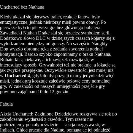
Uncharted bez Nathana
Kiedy ukazał się pierwszy trailer, reakcje fanów, były
entuzjastyczne, jednak niektórzy mieli pewne obawy. Po
pierwsze była to pierwsza gra bez głównego bohatera.
Zawadiacki Nathan Drake stał się przecież symbolem serii.
Dodatkowo słowo
DLC
w dzisiejszych czasach kojarzy się z
wyłudzaniem pieniędzy od graczy. Na szczęście
Naughty
Dog wyszło obronną ręką z zadania stworzenia godnej
kontynuacji. Bardzo szybko zapominamy o braku Nathana.
Bohaterki są ciekawe, a ich związek rozwija się w
interesujący sposób.
Grywalności
też nie brakuje, a lokacje są
jak zwykle przepiękne. Oczywiście zawartości jest mniej niż
w
Uncharted
4
, gdyż do dyspozycji mamy jedynie dziewięć
misji, jednak gra kosztuje zaledwie połowę ceny normalnej
gry. W zależności od naszych umiejętności przejście gry
powinno zająć nam 10 do 12 godzin.
Fabuła
Akcja Uncharted: Zaginione Dziedzictwo rozgrywa się rok po
zakończeniu wydarzeń z czwórki. Tym razem nie
podróżujemy po całym świecie — akcja rozgrywa się w
Indiach.
Chloe
pracuje dla
Nadine
, pomagając jej odnaleźć