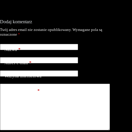
Dodaj komentarz
Twój adres email nie zostanie opublikowany.
Wymagane pola są
oznaczone
*
Nazwa
*
Adres e-mail
*
Witryna internetowa
Dodaj komentarz
*