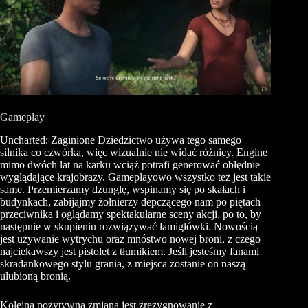
Gameplay
Uncharted: Zaginione Dziedzictwo używa tego samego
silnika co czwórka, więc wizualnie nie widać różnicy. Engine
mimo dwóch lat na karku wciąż potrafi generować obłędnie
wyglądające krajobrazy.
Gameplayowo
wszystko też jest takie
same. Przemierzamy dżunglę, wspinamy się po skałach i
budynkach, zabijajmy żołnierzy depczącego nam po piętach
przeciwnika i oglądamy spektakularne sceny akcji, po to, by
następnie w skupieniu rozwiązywać łamigłówki. Nowością
jest używanie wytrychu oraz mnóstwo nowej broni, z czego
najciekawszy jest pistolet z tłumikiem. Jeśli jesteśmy fanami
skradankowego
stylu grania, z miejsca zostanie on naszą
ulubioną bronią.
Kolejną pozytywną zmianą jest zrezygnowanie z