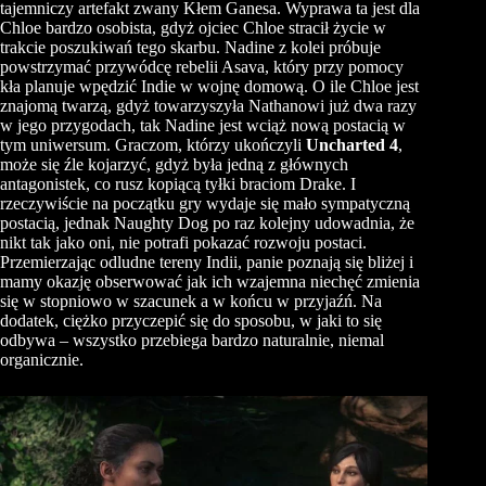
tajemniczy artefakt zwany Kłem
Ganesa
. Wyprawa ta jest dla
Chloe
bardzo osobista, gdyż ojciec
Chloe
stracił życie w
trakcie poszukiwań tego skarbu.
Nadine
z kolei próbuje
powstrzymać przywódcę rebelii
Asava
, który przy pomocy
kła planuje wpędzić Indie w wojnę domową. O ile
Chloe
jest
znajomą twarzą, gdyż towarzyszyła Nathanowi już dwa razy
w jego przygodach, tak
Nadine
jest wciąż nową postacią w
tym uniwersum. Graczom, którzy ukończyli
Uncharted
4
,
może się źle kojarzyć, gdyż była jedną z głównych
antagonistek, co rusz kopiącą tyłki braciom Drake. I
rzeczywiście na początku gry wydaje się mało sympatyczną
postacią, jednak
Naughty
Dog po raz kolejny udowadnia, że
nikt tak jako oni, nie potrafi pokazać rozwoju postaci.
Przemierzając odludne tereny Indii, panie poznają się bliżej i
mamy okazję obserwować jak ich wzajemna niechęć zmienia
się w stopniowo w szacunek a w końcu w przyjaźń. Na
dodatek, ciężko przyczepić się do sposobu, w jaki to się
odbywa – wszystko przebiega bardzo naturalnie, niemal
organicznie.