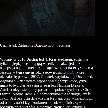
Uncharted: Zaginione Dziedzictwo – recenzja
Wydany w 2016
Uncharted
4: Kres złodzieja
, został nie
tylko najlepiej ocenioną grą w serii, ale także jedną z
najlepszych (a dla niektórych najlepszą) gier na PlayStation 4.
Jeszcze w tym samym roku zapowiedziano
DLC
, które
ukazało się połowie 2017. Dodatek zatytułowany Uncharted:
Zaginione Dziedzictwo zapowiadał się wyjątkowo, gdyż
miała to
być
pierwsza gra w serii bez Nathana Drake’a.
Zamiast niego sterujemy postaciami pobocznymi serii:
Chloe
Frazer i
Nadine
Ross.
Chloe
zadebiutowała w drugiej części
cyklu
. Jest ona byłą dziewczyną Nathana oraz w zależoności
od okoliczności jego konkurentką, lub wspólniczką w
poszukiwaniu skarbów. Natomiast
Nadine
jest jednym z