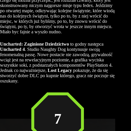
czego się można przyczepić, jest rozdział czwarty, który jest
skonstruowany niczym najgorsze misje typu
fedex
. Jeździmy
po otwartej mapie, odkrywając kolejne świątynie, które wiodą
nas do kolejnych świątyni, tylko po to, by z niej wrócić do
miejsc, w których już byliśmy, po to, by znowu wrócić do
świątyni, po ty, by otworzyć wrota w jeszcze innym miejscu.
Miało byc fajnie a wyszło nudno.
Uncharted: Zaginione Dziedzictwo
to godny następca
Uncharted
4
. Studio
Naughty
Dog kontynuuje swoją
fenomenalną passę. Nowe postacie nie zawodzą,
grywalność
wciąż jest na rewelacyjnym poziomie, a grafika wyciska
wszystkie soki, z podstarzałych komponentów PlayStation 4.
Jednak co najważniejsze,
Lost Legacy
pokazuje, że da się
stworzyć dobre
DLC
po kupnie którego, gracz nie poczuje się
oszukany.
7