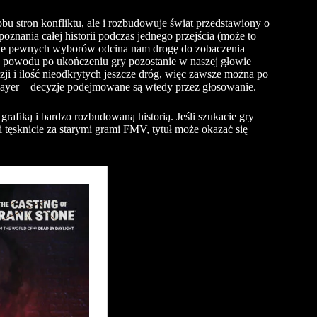
bu stron konfliktu, ale i rozbudowuje świat przedstawiony o
oznania całej historii podczas jednego przejścia (może to
nanie pewnych wyborów odcina nam drogę do zobaczenia
o powodu po ukończeniu gry pozostanie w naszej głowie
ji i ilość nieodkrytych jeszcze dróg, więc zawsze można po
player – decyzje podejmowane są wtedy przez głosowanie.
grafiką i bardzo rozbudowaną historią. Jeśli szukacie gry
gę i tęsknicie za starymi grami FMV, tytuł może okazać się