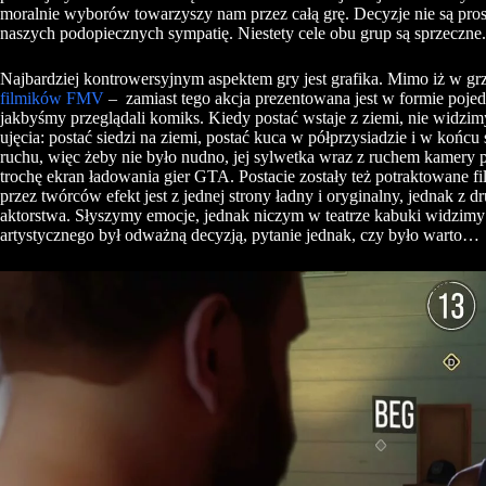
moralnie wyborów towarzyszy nam przez całą grę. Decyzje nie są pros
naszych podopiecznych sympatię. Niestety cele obu grup są sprzeczne.
Najbardziej kontrowersyjnym aspektem gry jest grafika. Mimo iż w g
filmików FMV
– zamiast tego akcja prezentowana jest w formie pojed
jakbyśmy przeglądali komiks. Kiedy postać wstaje z ziemi, nie widzim
ujęcia: postać siedzi na ziemi, postać kuca w półprzysiadzie i w koń
ruchu, więc żeby nie było nudno, jej sylwetka wraz z ruchem kamery 
trochę ekran ładowania gier GTA. Postacie zostały też potraktowane f
przez twórców efekt jest z jednej strony ładny i oryginalny, jednak z 
aktorstwa. Słyszymy emocje, jednak niczym w teatrze kabuki widzimy
artystycznego był odważną decyzją, pytanie jednak, czy było warto…