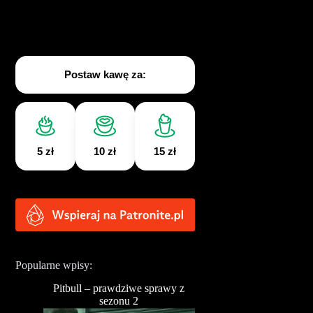
Postaw kawę za:
5 zł
10 zł
15 zł
Popularne wpisy:
Pitbull – prawdziwe sprawy z
sezonu 2