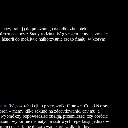
ierzy trafiają do położonego na odludziu hotelu.
odróżująca przez Stany rodzina. W grze sterujemy na zmianę
 historii do możliwie najkorzystniejszego finału, w którym
ream
. Większość akcji to przerywniki filmowe. Co jakiś czas
 broń – mamy kilka sekund na zdecydowanie, czy mu ją
 wybrać czy odpowiedzieć obelgą, przemilczeć, czy obrócić
Czasami wybór nie ma natychmiastowych reperkusji, jednak w
 momencie. Takie dokonywanie, nierzadko trudnych