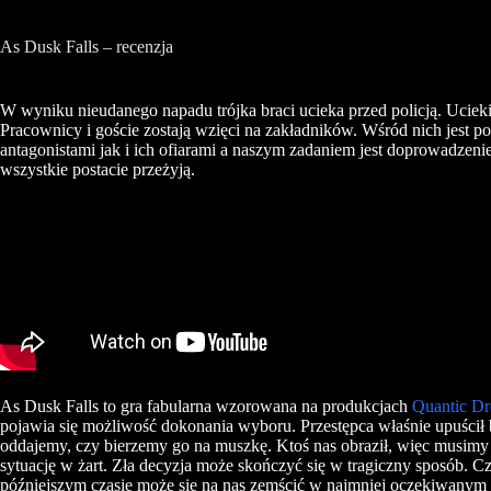
As Dusk Falls – recenzja
W wyniku nieudanego napadu trójka braci ucieka przed policją. Uciekin
Pracownicy i goście zostają wzięci na zakładników. Wśród nich jest p
antagonistami jak i ich ofiarami a naszym zadaniem jest doprowadzenie
wszystkie postacie przeżyją.
As Dusk Falls to gra fabularna wzorowana na produkcjach
Quantic D
pojawia się możliwość dokonania wyboru. Przestępca właśnie upuścił
oddajemy, czy bierzemy go na muszkę. Ktoś nas obraził, więc musimy
sytuację w żart. Zła decyzja może skończyć się w tragiczny sposób. 
późniejszym czasie może się na nas zemścić w najmniej oczekiwanym