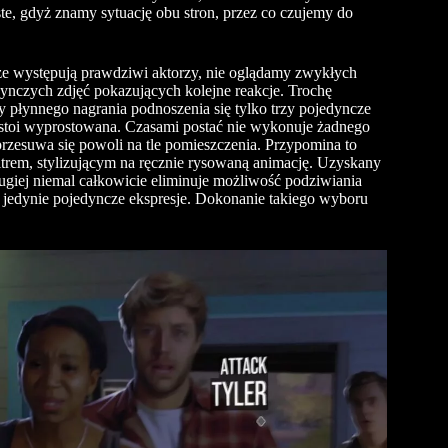
te, gdyż znamy sytuację obu stron, przez co czujemy do
rze występują prawdziwi aktorzy, nie oglądamy zwykłych
ynczych zdjęć pokazujących kolejne reakcje. Trochę
y płynnego nagrania podnoszenia się tylko trzy pojedyncze
cu stoi wyprostowana. Czasami postać nie wykonuje żadnego
przesuwa się powoli na tle pomieszczenia. Przypomina to
iltrem, stylizującym na ręcznie rysowaną animację. Uzyskany
drugiej niemal całkowicie eliminuje możliwość podziwiania
 jedynie pojedyncze ekspresje. Dokonanie takiego wyboru