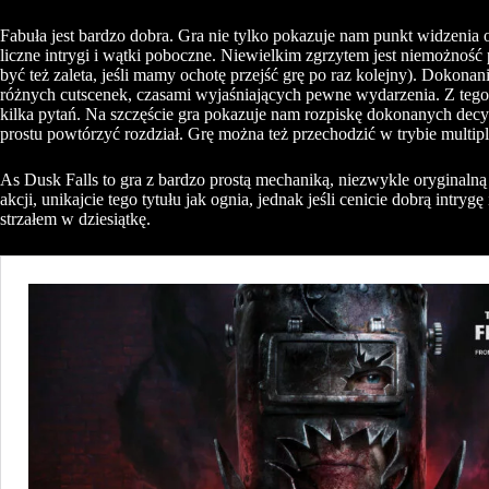
Fabuła jest bardzo dobra. Gra nie tylko pokazuje nam punkt widzenia o
liczne intrygi i wątki poboczne. Niewielkim zgrzytem jest niemożność p
być też zaleta, jeśli mamy ochotę przejść grę po raz kolejny). Doko
różnych cutscenek, czasami wyjaśniających pewne wydarzenia. Z teg
kilka pytań. Na szczęście gra pokazuje nam rozpiskę dokonanych decyz
prostu powtórzyć rozdział. Grę można też przechodzić w trybie multi
As Dusk Falls to gra z bardzo prostą mechaniką, niezwykle oryginalną 
akcji, unikajcie tego tytułu jak ognia, jednak jeśli cenicie dobrą intry
strzałem w dziesiątkę.