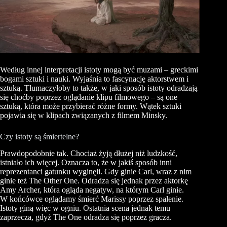
Według innej interpretacji istoty mogą być muzami – greckimi
bogami sztuki i nauki. Wyjaśnia to fascynację aktorstwem i
sztuką. Tłumaczyłoby to także, w jaki sposób istoty odradzają
się choćby poprzez oglądanie klipu filmowego – są one
sztuką, która może przybierać różne formy. Wątek sztuki
pojawia się w klipach związanych z filmem Minsky.
Czy istoty są śmiertelne?
Prawdopodobnie tak. Chociaż żyją dłużej niż ludzkość,
istniało ich więcej. Oznacza to, że w jakiś sposób inni
reprezentanci gatunku wyginęli. Gdy ginie Carl, wraz z nim
ginie też The Other One. Odradza się jednak przez aktorkę
Amy Archer, która ogląda negatyw, na którym Carl ginie.
W końcówce oglądamy śmierć Marissy poprzez spalenie.
Istoty giną więc w ogniu. Ostatnia scena jednak temu
zaprzecza, gdyż The One odradza się poprzez gracza.