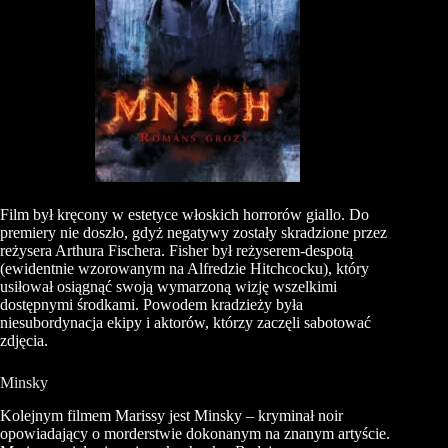
Film był kręcony w estetyce włoskich horrorów giallo. Do
premiery nie doszło, gdyż negatywy zostały skradzione przez
reżysera Arthura Fischera. Fisher był reżyserem-despotą
(ewidentnie wzorowanym na Alfredzie Hitchcocku), który
usiłował osiągnąć swoją wymarzoną wizję wszelkimi
dostępnymi środkami. Powodem kradzieży była
niesubordynacja ekipy i aktorów, którzy zaczęli sabotować
zdjęcia.
Minsky
Kolejnym filmem Marissy jest Minsky – kryminał noir
opowiadający o morderstwie dokonanym na znanym artyście.