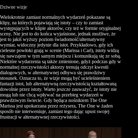
Dziwne wizje
Wielokrotnie zamiast normalnych wydarzeń pokazane są
klipy, na których pojawiają się istoty – czy to zamiast
występujących w klipie aktorów, czy też w formie oryginalnej
sceny. Nie jest to do końca wyjaśnione, jednak możliwe, że
jest to jakiś wyższy poziom świadomość/alternatywny
wymiar, widoczny jedynie dla istot. Przykładowo, gdy ich
cielesne powłoki grają w scenie (Marissa i Carl), istoty widzą
się nawzajem w tym samym miejscu i komunikują się ze sobą.
Niektóre wydarzenia są także zmienione, gdyż podczas gdy w
normalnej rzeczywistości aktorzy trenują odczyt kwestii
dialogowych, w alternatywnej odbywa się prawdziwy
stosunek. Oznacza to, że wizje mogą być ucieleśnieniem
fantazji istot, lub alternatywną rzeczywistością kształtowaną
dowolnie przez istoty. Warto jeszcze zauważyć, że istoty nie
mogą lub nie chcą wpływać na przebieg wydarzeń w
prawdziwym świecie. Gdy będąca nośnikiem The One
Marissa jest upokarzana przez reżysera, The One w żaden
sposób nie interweniuje, zamiast tego dając upust swojej
frustracji w alternatywnej rzeczywistości.