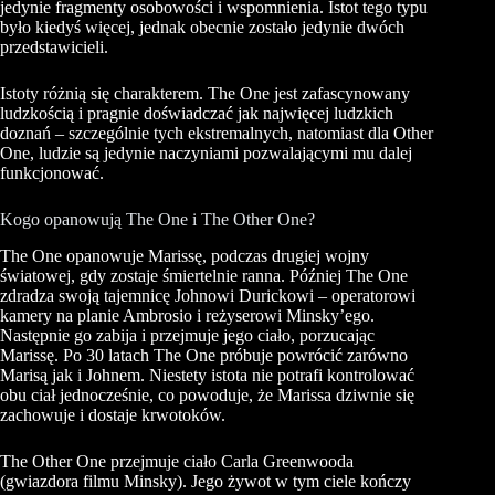
jedynie fragmenty osobowości i wspomnienia. Istot tego typu
było kiedyś więcej, jednak obecnie zostało jedynie dwóch
przedstawicieli.
Istoty różnią się charakterem. The One jest zafascynowany
ludzkością i pragnie doświadczać jak najwięcej ludzkich
doznań – szczególnie tych ekstremalnych, natomiast dla Other
One, ludzie są jedynie naczyniami pozwalającymi mu dalej
funkcjonować.
Kogo opanowują The One i The Other One?
The One opanowuje Marissę, podczas drugiej wojny
światowej, gdy zostaje śmiertelnie ranna. Później The One
zdradza swoją tajemnicę Johnowi Durickowi – operatorowi
kamery na planie Ambrosio i reżyserowi Minsky’ego.
Następnie go zabija i przejmuje jego ciało, porzucając
Marissę. Po 30 latach The One próbuje powrócić zarówno
Marisą jak i Johnem. Niestety istota nie potrafi kontrolować
obu ciał jednocześnie, co powoduje, że Marissa dziwnie się
zachowuje i dostaje krwotoków.
The Other One przejmuje ciało Carla Greenwooda
(gwiazdora filmu Minsky). Jego żywot w tym ciele kończy