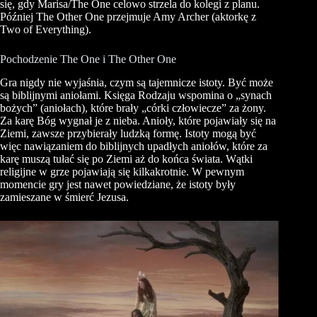
się, gdy Marisa/The One celowo strzela do kolegi z planu.
Później The Other One przejmuje Amy Archer (aktorkę z
Two of Everything).
Pochodzenie The One i The Other One
Gra nigdy nie wyjaśnia, czym są tajemnicze istoty. Być może
są biblijnymi aniołami. Księga Rodzaju wspomina o „synach
bożych” (aniołach), które brały „córki człowiecze” za żony.
Za karę Bóg wygnał je z nieba. Anioły, które pojawiały się na
Ziemi, zawsze przybierały ludzką formę. Istoty mogą być
więc nawiązaniem do biblijnych upadłych aniołów, które za
karę muszą tułać się po Ziemi aż do końca świata. Wątki
religijne w grze pojawiają się kilkakrotnie. W pewnym
momencie gry jest nawet powiedziane, że istoty były
zamieszane w śmierć Jezusa.