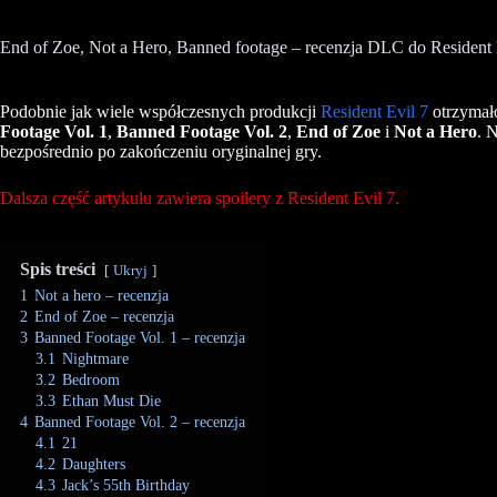
End of Zoe, Not a Hero, Banned footage – recenzja DLC do Resident 
Podobnie jak wiele współczesnych produkcji
Resident Evil 7
otrzymał
Footage
Vol. 1
,
Banned
Footage
Vol. 2
,
End of Zoe
i
Not a Hero
. 
bezpośrednio po zakończeniu oryginalnej gry.
Dalsza część artykułu zawiera spoilery z Resident Evil 7.
Spis treści
Ukryj
1
Not a hero – recenzja
2
End of Zoe – recenzja
3
Banned Footage Vol. 1 – recenzja
3.1
Nightmare
3.2
Bedroom
3.3
Ethan Must Die
4
Banned Footage Vol. 2 – recenzja
4.1
21
4.2
Daughters
4.3
Jack’s 55th Birthday