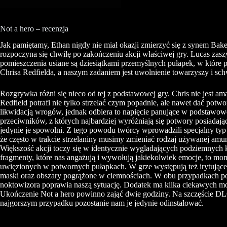
Not a hero – recenzja
Jak pamiętamy,
Ethan
nigdy nie miał okazji zmierzyć się z synem Bak
rozpoczyna się chwilę po zakończeniu akcji właściwej gry. Lucas zaszy
pomieszczenia usiane są dziesiątkami przemyślnych pułapek, w które 
Chrisa
Redfielda,
a naszym zadaniem jest uwolnienie towarzyszy i schw
Rozgrywka różni się nieco od tej z podstawowej gry. Chris nie jest a
Redfield potrafi nie tylko strzelać czym popadnie, ale nawet dać po
likwidacją wrogów, jednak odbiera to napięcie panujące w podstawow
przeciwników, z których najbardziej wyróżniają się potwory posiadając
jedynie je spowolni. Z tego powodu twórcy wprowadzili specjalny typ 
że często w trakcie strzelaniny musimy zmieniać rodzaj używanej amun
Większość akcji toczy się w identycznie wygladających podziemnych 
fragmenty, które nas angażują i wywołują jakiekolwiek emocje, to m
uwięzionych w potwornych pułapkach. W grze występują też irytujące 
maski oraz obszary pogrążone w ciemnościach. W obu przypadkach po
noktowizora poprawia naszą sytuację. Dodatek ma kilka ciekawych mo
Ukończenie Not a hero powinno zająć
dwie
godziny. Na szczęście
DL
najgorszym przypadku pozostanie nam je jedynie odinstalować.