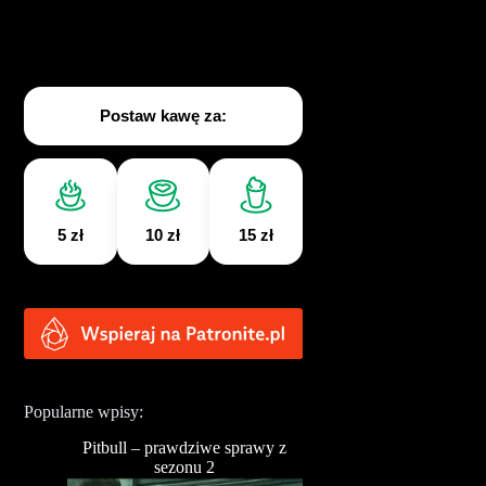
Postaw kawę za:
5 zł
10 zł
15 zł
Popularne wpisy:
Pitbull – prawdziwe sprawy z
sezonu 2