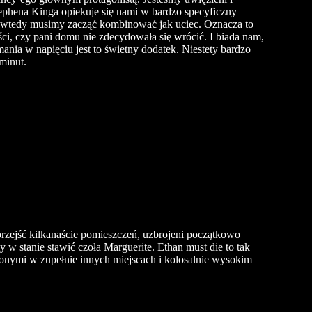
ephena Kinga opiekuje się nami w bardzo specyficzny
y wtedy musimy zacząć kombinować jak uciec. Oznacza to
ści, czy pani domu nie zdecydowała się wrócić. I biada nam,
ania w napięciu jest to świetny dodatek. Niestety bardzo
minut.
rzejść kilkanaście pomieszczeń, uzbrojeni początkowo
y w stanie stawić czoła
Marguerite
. Ethan must die to tak
żonymi w zupełnie innych miejscach i kolosalnie wysokim