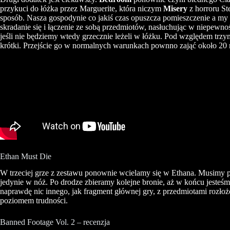
przykuci do łóżka przez
Marguerite
, która niczym
Misery
z horroru St
sposób. Nasza gospodynie co jakiś czas opuszcza pomieszczenie a m
skradanie się i łączenie ze sobą przedmiotów, nasłuchując w niepewno
jeśli nie będziemy wtedy grzecznie leżeli w łóżku. Pod względem trzym
krótki. Przejście go w normalnych warunkach pownno zająć około 20 
Ethan
Must
Die
W trzeciej grze z zestawu ponownie wcielamy się w
Ethana
. Musimy p
jedynie w nóż. Po drodze zbieramy kolejne bronie, aż w końcu jesteśm
naprawdę nic innego, jak fragment głównej gry, z przedmiotami rozło
poziomem trudności.
Banned
Footage
Vol. 2 – recenzja