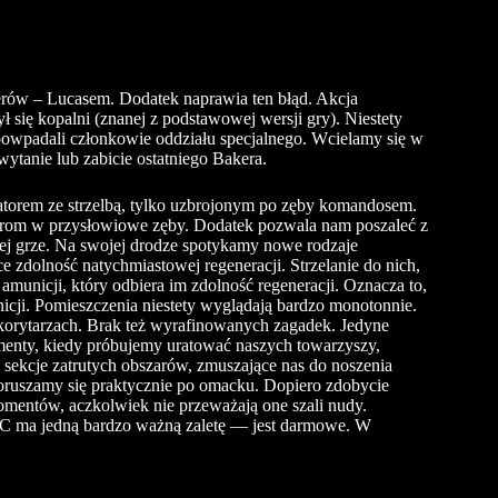
erów – Lucasem. Dodatek naprawia ten błąd. Akcja
ł się kopalni (znanej z podstawowej wersji gry). Niestety
powpadali członkowie oddziału specjalnego. Wcielamy się w
ytanie lub zabicie ostatniego Bakera.
matorem ze strzelbą, tylko uzbrojonym po zęby komandosem.
tworom w przysłowiowe zęby. Dodatek pozwala nam poszaleć z
ej grze. Na swojej drodze spotykamy nowe rodzaje
e zdolność natychmiastowej regeneracji. Strzelanie do nich,
amunicji, który odbiera im zdolność regeneracji. Oznacza to,
icji. Pomieszczenia niestety wyglądają bardzo monotonnie.
korytarzach. Brak też wyrafinowanych zagadek. Jedyne
omenty, kiedy próbujemy uratować naszych towarzyszy,
sekcje zatrutych obszarów, zmuszające nas do noszenia
ruszamy się praktycznie po omacku. Dopiero zdobycie
mentów, aczkolwiek nie przeważają one szali nudy.
C
ma jedną bardzo ważną zaletę — jest darmowe. W