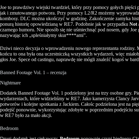
Joe to prawdziwy wiejski twardziel, który przy pomocy gołych pięści 
jak i zmutowanego potwora. Przy pomocy
L2
/
R2
możemy wyprowadzać
kombosy
.
DLC
można ukończyć w godzinę. Zakończenie zamyka hist
ponurą historię opowiedzianą w RE7. Podobnie jak w przypadku
Not 
czarnego humoru. Nie sposób się nie uśmiechnąć pod nosem, gdy Joe g
nazywając ich „spleśniałymy skur****ami”.
Dziwi nieco decyzja o wprowadzeniu nowego reprezentanta rodziny. 
końcu to ona była ona uczestniczką wszystkich wydarzeń, więc miałob
głos Joe. Spece od castingu, naprawdę nie mógli znaleźć kogoś w ba
Banned
Footage
Vol. 1 – recenzja
Nightmare
Dodatek Banned Footage Vol. 1 podzielony jest na trzy osobne gry. P
wydarzeniach, które widzieliśmy w
RE7
. Jako kamerzysta
Clancy
Jarv
potworów i kolejne spotkania z Jackiem. Całośc podzielona jest na 
podejść ponownie, wykorzystując zdobyte w poprzednim podejściu sur
w RE7 było za mało akcji.
Bedroom
Drugi dodatek jest ciekawszy.
Bedroom
ponownie czyni biednego
Cl