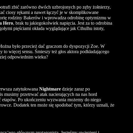
potrafi zbić zarówno dwóch uzbrojonych po zęby żołnierzy,
 ciosy rękami a nawet łączyć je w skomplikowane
orię rodziny Bakerów i wprowadza odrobinę optymizmu w
a Hero
, brak tu jakiegokolwiek napięcia. Jest za to odrobina
ołymi pięściami okłada wyglądające jak Cthulhu istoty,
Można było przecież dać graczom do dyspozycji Zoe.
W
y to więcej sensu.
Śmieszy też głos aktora podkładającego
rdziej odpowiednim wieku?
ierwsza zatytułowana
Nightmare
dzieje zaraz po
is musimy przetrwać atak nacierających na nas hord
pięć etapów. Po ukończeniu wyzwania możemy do niego
owce. Dodatek ten może się spodobać tym, którzy uznali, że
ancy
’ego głównym protagonistą. Jesteśmy uwięzieni i