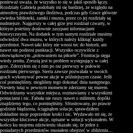
ponieważ uważa, że wszystko to się w jakiś sposób łączy.
Rozdziały Gabriela podobały mi się bardziej, ze względu na
atmosferę prawdziwego śledztwa, podczas gdy Grace głównie
zwiedza biblioteki, zamki i muzea, przez co jej rozdziały są
nudniejsze. Najgorszy w całej grze jest rozdział czwarty, w
którym jesteśmy dosłownie zasypani informacjami
historycznymi. Na dodatek w tym samym rozdziale musimy
odwiedzić dwa muzea, w których należy kliknąć każdy
przedmiot. Nawet taki który nie wnosi nic do historii, ani
nawet nie podnosi punktacji. Wszystko oczywiście z
obowiązkowym „polowaniem na piksele”. Frustracja sięga
wtedy zenitu. Zresztą jest to problem występujący w całej
grze. Zderzyłem się z nim po raz pierwszy w połowie
rozdziału pierwszego. Sierra zawsze pozwalała w swoich
grach wykonywać pewne akcje w późniejszym czasie. Jeśli
coś pominęliśmy, mogliśmy tego dokonać dnia następnego.
Niestety tutaj w pewnym momencie zderzamy się murem.
Odwiedzamy wszystkie miejsca, rozmawiamy z wszystkimi
postaciami i nic. Fabuła nie ruszy nawet o milimetr, dopóki
znajdziemy tego, co pominęliśmy. Sfrustrowany, po prawie
godzinie błądzenia, ściągnąłem solucje, sprawdziłem
dokładnie moje poprzednie kroki i nic. Wydawało mi się, że
wszystkie kluczowe akcje, opisane w solucji wykonałem. W
końcu ku mojemu zdziwieniu okazało się, że jeden z
posiadanych przedmiotów musiałem obejrzeć w zbliżeniu…