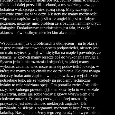
siedzących naprzeciw siebie postaci. Jednak zanim to nastąpi,
filmik leci dalej przez kilka sekund, a my widzimy naszego
bohatera walczącego z niezręczną ciszą. Mały szczegół a
strasznie rzuca się w w oczy. Niestety nie mamy możliwości
włączenia napisów, więc jeśli nasz angielski jest na słabym
poziomie, możemy mieć problem ze zrozumieniem niektórych
dialogów. Dodatkowym utrudnieniem jest fakt, iż część
aktorów mówi z silnym niemieckim akcentem.
Wspomniałem już o problemach z utknięciem – na tę okazję
w grze zaimplementowano system podpowiedzi, niestety jest
on mało użyteczny. Pojawia się tylko na mapie i powoduje, że
lokacje, w których mamy jeszcze coś do wykonania mrugają.
System jednak nie rozróżnia kolejności, w jakiej mamy
wykonać zadania, wiec może nam się podświetlać lokacja, w
której nie mamy w tej chwili nic do zrobienia. Kolejna uwaga
dotyczy braku auto zapisu – wiem, prawdziwy wyjadacz nie
potrzebuje tego, ale ze względy na problemy techniczne
byłaby to mile widziana opcja. Gra potrafiła zwiesić się kilka
razy, bez żadnego powodu (i jak na złość było to w rozdziale
czwartym, gdzie już sobie włosy z głowy wyrywałem o te
cholerne muzea). Ostatnią rzeczą, do której można się
przyczepić jest absurdalność niektórych zagadek. Dla
przykładu, w sklepie z zegarami, możemy w kupić zegar z
kukułką. Następnie możemy tego zegara użyć do wywabienia