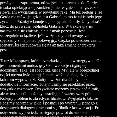
przybyła niezaproszona, od wejścia ma pretensje do Gerdy
(osoba opiekująca się zamkiem), nie reaguje ani na grzeczne
słowa, ani wyciągniętą w powitaniu rękę. Ma też pretensje, że
Gerda nie mówi jej gdzie jest Gabriel, mimo iż takie było jego
życzenie. Później włamuje się do sypialni Gerdy, żeby ukraść
klucz do prywatnej biblioteki Gabriela. W trakcie gry jej
nastawienie się zmienia, ale niesmak pozostaje. Jest
szczególnie uciążliwe, jeśli weźmiemy pod uwagę, że
spędzamy z nią ponad połowę gry. Ciężko powiedzieć czemu
scenarzyści zdecydowali się na aż taką zmianę charakteru
postaci.
Teraz kilka spraw, które przeszkadzają nam w rozgrywce. Gra
jest momentami nudna, gdyż konwersacje ciągną się
godzinami. Taka jest specyfika gier FMV, ale w poprzedniej
części można było pomijać mniej ważne dialogi dzięki
kolorom wypowiedzi. Żółty – ważne dla fabuły, białe –
dodatkowe informacje. Tutaj musimy się przeklikać przez
wszystkie rozmowy. Oczywiście możemy przewinąć filmik,
ale w ten sposób możemy utracić jakiś ważny szczegół.
Kolejny problem to zła edycja filmików. Wygląda to tak, że
siedzimy naprzeciw jakiejś postaci i po wybraniu jednego z
dostępnych dialogów uruchomi się filmik z konwersacją. Po
usłyszeniu wypowiedzi następuje powrót do widoku