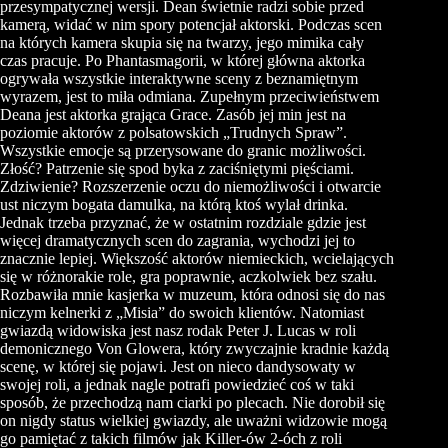
przesympatycznej wersji. Dean świetnie radzi sobie przed
kamerą, widać w nim spory potencjał aktorski. Podczas scen
na których kamera skupia się na twarzy, jego mimika cały
czas pracuje. Po Phantasmagorii, w której główna aktorka
ogrywała wszystkie interaktywne sceny z beznamiętnym
wyrazem, jest to miła odmiana. Zupełnym przeciwieństwem
Deana jest aktorka grająca Grace. Zasób jej min jest na
poziomie aktorów z polsatowskich „Trudnych Spraw”.
Wszystkie emocje są przerysowane do granic możliwości.
Złość? Patrzenie się spod byka z zaciśniętymi pięściami.
Zdziwienie? Rozszerzenie oczu do niemożliwości i otwarcie
ust niczym bogata damulka, na którą ktoś wylał drinka.
Jednak trzeba przyznać, że w ostatnim rozdziale gdzie jest
więcej dramatycznych scen do zagrania, wychodzi jej to
znacznie lepiej. Większość aktorów niemieckich, wcielających
się w różnorakie role, gra poprawnie, aczkolwiek bez szału.
Rozbawiła mnie kasjerka w muzeum, która odnosi się do nas
niczym kelnerki z „Misia” do swoich klientów. Natomiast
gwiazdą widowiska jest nasz rodak Peter J. Lucas w roli
demonicznego Von Glowera, który zwyczajnie kradnie każdą
scenę, w której się pojawi. Jest on nieco dandysowaty w
swojej roli, a jednak nagle potrafi powiedzieć coś w taki
sposób, że przechodzą nam ciarki po plecach. Nie dorobił się
on nigdy status wielkiej gwiazdy, ale uważni widzowie mogą
go pamiętać z takich filmów jak Killer-ów 2-óch z roli