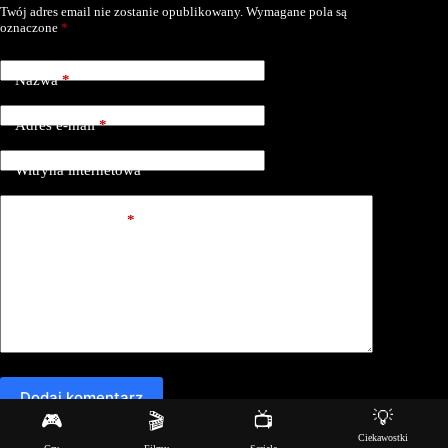
Twój adres email nie zostanie opublikowany.
Wymagane pola są
oznaczone
*
Nazwa
*
Adres e-mail
*
Witryna internetowa
Dodaj komentarz
*
Dodaj komentarz
💡
🎮
🎬
📺
Ciekawostki