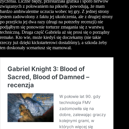
życzenia. Liczne błędy, przestarzała grafika i sporo nerwów
związanych z polowaniem na piksele, powodują, że mam
bardzo ambiwalentne uczucia wobec tej gry. Z jednej strony
jestem zadowolony z faktu jej ukończenia, ale z drugiej strony
po przejściu jej dwa razy (drugi na potrzeby recenzji) nie
podjąłbym się ponownie torturze zmagania się z warstwą
techniczną. Druga część Gabriela aż się prosi się o porządny
remake. Kto wie, może kiedyś się doczekamy (nie takie
rzeczy już dzięki kickstarterowi dostaliśmy), a szkoda żeby
ten doskonały scenariusz się marnował.