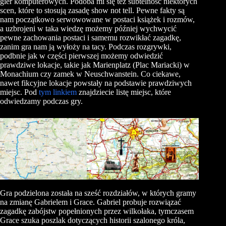
gier komputerowych. Podoba mi się też subtelność niektórych
scen, które to stosują zasadę show not tell. Pewne fakty są
nam początkowo serwowowane w postaci książek i rozmów,
a uzbrojeni w taka wiedzę możemy później wychwycić
pewne zachowania postaci i samemu rozwikłać zagadkę,
zanim gra nam ją wyłoży na tacy. Podczas rozgrywki,
podbnie jak w części pierwszej możemy odwiedzić
prawdziwe lokacje, takie jak Marienplatz (Plac Mariacki) w
Monachium czy zamek w Neuschwanstein. Co ciekawe,
nawet fikcyjne lokacje powstały na podstawie prawdziwych
miejsc. Pod
tym linkiem
znajdziecie listę miejsc, które
odwiedzamy podczas gry.
Gra podzielona została na sześć rozdziałów, w których gramy
na zmianę Gabrielem i Grace. Gabriel probuje rozwiązać
zagadkę zabójstw popełnionych przez wilkołaka, tymczasem
Grace szuka poszlak dotyczących historii szalonego króla,