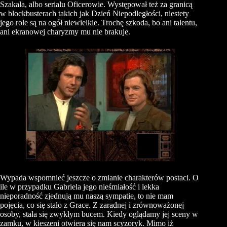
Szakala, albo serialu Oficerowie. Występował też za granicą
w blockbusterach takich jak Dzień Niepodległości, niestety
jego role są na ogół niewielkie. Trochę szkoda, bo ani talentu,
ani ekranowej charyzmy mu nie brakuje.
Wypada wspomnieć jeszcze o zmianie charakterów postaci. O
ile w przypadku Gabriela jego nieśmiałość i lekka
nieporadność zjednują mu naszą sympatie, to nie mam
pojęcia, co się stało z Grace. Z zaradnej i zrównoważonej
osoby, stała się zwykłym bucem. Kiedy oglądamy jej sceny w
zamku, w kieszeni otwiera się nam scyzoryk. Mimo iż