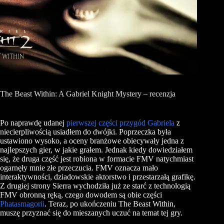
The Beast Within: A Gabriel Knight Mystery – recenzja
Po naprawdę udanej
pierwszej części przygód Gabriela
z
niecierpliwością usiadłem do dwójki. Poprzeczka była
ustawiono wysoko, a oceny branżowe obiecywały jedna z
najlepszych gier, w jakie grałem. Jednak kiedy dowiedziałem
się, że druga część jest robiona w formacie FMV natychmiast
ogarnęły mnie złe przeczucia. FMV oznacza mało
interaktywności, dziadowskie aktorstwo i przestarzałą grafikę.
Z drugiej strony Sierra wychodziła już ze starć z technologią
FMV obronną ręką, czego dowodem są obie części
Phatasmagorii
. Teraz, po ukończeniu The Beast Within,
muszę przyznać się do mieszanych uczuć na temat tej gry.