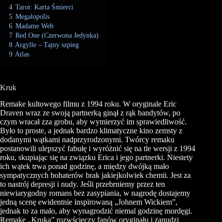
4
Tarot: Karta Śmierci
5
Megalopolis
6
Madame Web
7
Red One (Czerwona Jedynka)
8
Argylle – Tajny szpieg
9
Atlas
Kruk
Remake kultowego filmu z 1994 roku. W oryginale Eric
Draven wraz ze swoją partnerką ginął z rąk bandytów, po
czym wracał zza grobu, aby wymierzyć im sprawiedliwość.
Było to proste, a jednak bardzo klimatyczne kino zemsty z
dodanymi wątkami nadprzyrodzonymi. Twórcy remaku
postanowili ulepszyć fabułę i wyróżnić się na tle wersji z 1994
roku, skupiając się na związku Erica i jego partnerki. Niestety
ich wątek trwa ponad godzinę, a między dwójką mało
sympatycznych bohaterów brak jakiejkolwiek chemii. Jest za
to nastrój depresji i nudy. Jeśli przebrniemy przez ten
niewiarygodny romans bez zasypiania, w nagrodę dostajemy
jedną scenę ewidentnie inspirowaną „Johnem Wickiem”,
jednak to za mało, aby wynagrodzić niemal godzinę mordęgi.
Remake „Kruka” rozwścieczy fanów oryginału i zanudzi