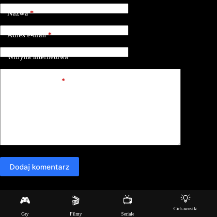
Nazwa
*
Adres e-mail
*
Witryna internetowa
Dodaj komentarz
*
Dodaj komentarz
💡
🎮
🎬
📺
Copyright © 2026 - Motyw WordPress stworzony przez
Ciekawostki
Gry
Filmy
Seriale