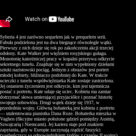
Syberia 4 jest zarówno sequelem jak w prequelem serii.
Fabuła podzielona jest na dwa biegnące równolegle wątki.
Pierwszy z nich dzieje się rok po zakończeniu akcji trzeciej
odsłony. Kate Walker jest więźniem rosyjskiego gułagu.
Monotonię katorżniczej pracy w kopalni przerywa odkrycie
sekretnego tunelu. Znajduje się w nim wypełniony dziełami
sztuki nazistowski pociąg. Jednym z obrazów jest portret
młodej kobiety, bliźniaczo podobniej do Kate. W trakcie
ucieczki z tunelu współwięźniarka Kate zostaje zastrzelona.
Jej ostaniem życzeniem jest odkrycie, kim jest tajemnicza
postać z portretu. Kate udaje się uciec. Kobieta ma zamiar
dotrzymać słowa umierającej przyjaciółce i poznać historię
swojego sobowtóra. Drugi wątek dzieje się 1937, w
przededniu wojny. Główną bohaterką jest kobieta z portretu
— utalentowana pianistka Dana Roze. Bohaterka mieszka w
Vaghen (fikcyjne miasto położone gdzieś pomiędzy Austrią,
Szwajcarią i Niemcami). Jej kariera staje pod znakiem
zapytania, gdy w Europie zaczynają rządzić faszyści
(vagheńczycy są odpowiednikiem żydów z czasów II wojny).