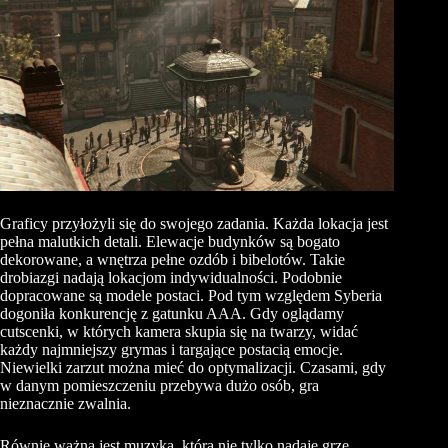
Graficy przyłożyli się do swojego zadania. Każda lokacja jest
pełna malutkich detali. Elewacje budynków są bogato
dekorowane, a wnętrza pełne ozdób i bibelotów. Takie
drobiazgi nadają lokacjom indywidualności. Podobnie
dopracowane są modele postaci. Pod tym względem Syberia
dogoniła konkurencję z gatunku AAA. Gdy oglądamy
cutscenki, w których kamera skupia się na twarzy, widać
każdy najmniejszy grymas i targające postacią emocje.
Niewielki zarzut można mieć do optymalizacji. Czasami, gdy
w danym pomieszczeniu przebywa dużo osób, gra
nieznacznie zwalnia.
Równie ważna jest muzyka, która nie tylko nadaje grze