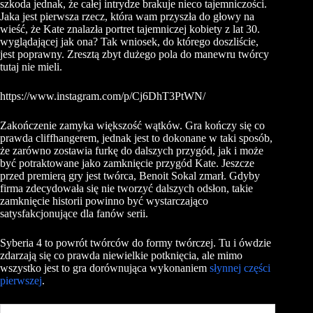
szkoda jednak, że całej intrydze brakuje nieco tajemniczości.
Jaka jest pierwsza rzecz, która wam przyszła do głowy na
wieść, że Kate znalazła portret tajemniczej kobiety z lat 30.
wyglądającej jak ona? Tak wniosek, do którego doszliście,
jest poprawny. Zresztą zbyt dużego pola do manewru twórcy
tutaj nie mieli.
https://www.instagram.com/p/Cj6DhT3PtWN/
Zakończenie zamyka większość wątków. Gra kończy się co
prawda cliffhangerem, jednak jest to dokonane w taki sposób,
że zarówno zostawia furkę do dalszych przygód, jak i może
być potraktowane jako zamknięcie przygód Kate. Jeszcze
przed premierą gry jest twórca, Benoit Sokal zmarł. Gdyby
firma zdecydowała się nie tworzyć dalszych odsłon, takie
zamknięcie historii powinno być wystarczająco
satysfakcjonujące dla fanów serii.
Syberia 4 to powrót twórców do formy twórczej. Tu i ówdzie
zdarzają się co prawda niewielkie potknięcia, ale mimo
wszystko jest to gra dorównująca wykonaniem
słynnej części
pierwszej
.