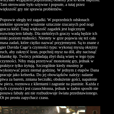
Tam sterowanie było sztywne i popsute, a tutaj przez
większość gry nie sprawia problemów.
Poprawie uległy też zagadki. W poprzednich odsłonach
niektóre sprawiały wrażenie sztucznie rzucanych pod nogi
gracza kłód. Tutaj większość zagadek jest logicznym
rozwinięciem fabuły. Dla niektórych graczy wadą będzie ich
niski poziom trudności. Niestety w grze pojawia się też cała
masa zadań, które ciężko nazwać przyjemnymi. Są to znane z
gier Davida Cage’a czynności typu: wykonaj myszą okrężny
ruch, aby zakręcić kran, popchnij mysz na dół, aby nacisnąć
klamkę itp. Twórcy pokładają zbyt dużą wiarę w tego typu
czynności. Niby mają przerywać monotonię gry, jednak w
praktyce tylko irytują. Szczególnie kiedy musimy je
wykonywać przez niemal godzinę. W jednym z etapów Dana
pracuje jako kelnerka. Do jej obowiązków należy: nalanie
piwa za barem, zmiana beczułki, obsłużenie gości, napalenie
w piecu, rozmowa z klientami i zagranie na pianinie. Każda z
tych czynności jest czasochłonna, jednak w żaden sposób nie
posuwa fabuły ani nie rozbudowuje świata przedstawionego.
Ot po prostu zapychacz czasu.