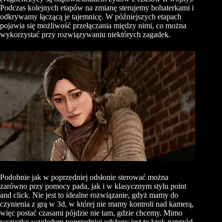
Podczas kolejnych etapów na zmianę sterujemy bohaterkami i
odkrywamy łączącą je tajemnicę. W późniejszych etapach
pojawia się możliwość przełączania między nimi, co można
wykorzystać przy rozwiązywaniu niektórych zagadek.
Podobnie jak w poprzedniej odsłonie sterować można
zarówno przy pomocy pada, jak i w klasycznym stylu point
and click. Nie jest to idealne rozwiązanie, gdyż mamy do
czynienia z grą w 3d, w której nie mamy kontroli nad kamerą,
więc postać czasami pójdzie nie tam, gdzie chcemy. Mimo
wszystko względem poprzedniej odsłony jest to krok naprzód.