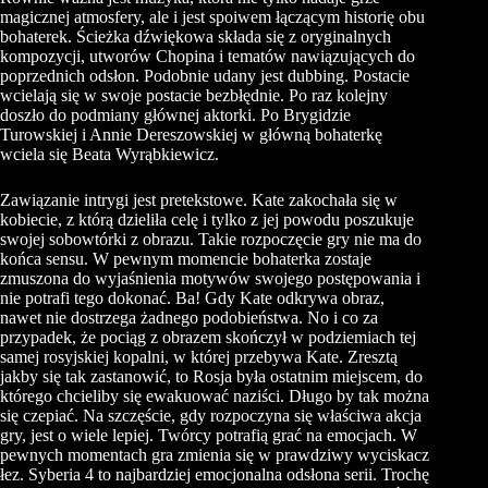
magicznej atmosfery, ale i jest spoiwem łączącym historię obu
bohaterek. Ścieżka dźwiękowa składa się z oryginalnych
kompozycji, utworów Chopina i tematów nawiązujących do
poprzednich odsłon. Podobnie udany jest dubbing. Postacie
wcielają się w swoje postacie bezbłędnie. Po raz kolejny
doszło do podmiany głównej aktorki. Po Brygidzie
Turowskiej i Annie Dereszowskiej w główną bohaterkę
wciela się Beata Wyrąbkiewicz.
Zawiązanie intrygi jest pretekstowe. Kate zakochała się w
kobiecie, z którą dzieliła celę i tylko z jej powodu poszukuje
swojej sobowtórki z obrazu. Takie rozpoczęcie gry nie ma do
końca sensu. W pewnym momencie bohaterka zostaje
zmuszona do wyjaśnienia motywów swojego postępowania i
nie potrafi tego dokonać. Ba! Gdy Kate odkrywa obraz,
nawet nie dostrzega żadnego podobieństwa. No i co za
przypadek, że pociąg z obrazem skończył w podziemiach tej
samej rosyjskiej kopalni, w której przebywa Kate. Zresztą
jakby się tak zastanowić, to Rosja była ostatnim miejscem, do
którego chcieliby się ewakuować naziści. Długo by tak można
się czepiać. Na szczęście, gdy rozpoczyna się właściwa akcja
gry, jest o wiele lepiej. Twórcy potrafią grać na emocjach. W
pewnych momentach gra zmienia się w prawdziwy wyciskacz
łez. Syberia 4 to najbardziej emocjonalna odsłona serii. Trochę