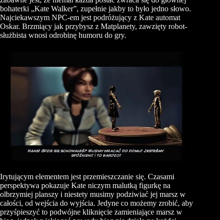
bohaterki „Kate Walker”, zupełnie jakby to było jedno słowo.
Najciekawszym NPC-em jest podróżujący z Kate automat
Oskar. Brzmiący jak przybysz z Matplanety, zawzięty robot-
służbista wnosi odrobinę humoru do gry.
Irytującym elementem jest przemieszczanie się. Czasami
perspektywa pokazuje Kate niczym malutką figurkę na
olbrzymiej planszy i niestety musimy podziwiać jej marsz w
całości, od wejścia do wyjścia. Jedyne co możemy zrobić, aby
przyśpieszyć to podwójne kliknięcie zamieniające marsz w