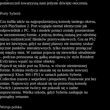
pomieszczeń towarzyszą nam jedynie dźwięki otoczenia.
Porty Syberii
Gra trafiła także na najpopularniejszą konsolę tamtego okresu,
czyli PlayStation 2. Port wygląda niemal identycznie jak
odpowiednik z PC. Tła i modele postaci zostały przeniesione
w niezmienionej formie, a jedyną drobną zmianą jest odrobinę
niższa rozdzielczość filmików przerywnikowych. Gra na PS2
jest też łatwiejsza, gdyż na danej planszy nie musimy szukać
ręcznie punktów interaktywnych, tylko możemy przełączać
się między nimi. W zamian pojawia się niewielkie utrudnienie
– podczas poruszania się gałką analogową (w stylu Resident
Evil) łatwo wpaść na różne obiekty.
Pojawił się także port na Xboxa, w równie niemienionej
formie. Kolejna reedycja ukazała się na konsole nowszej
generacji Xbox 360 i PS3 w ramach pakietu Syberia
Collection (razem z sequelem i prequelem). Ponownie jest bez
zmian. Najnowszy port ukazał się na przenośną konsolę
Switch i ponownie twórcy nie pokusili się o żadne
usprawnienia. Wielka szkoda, gdyż Syberia zasługuje na
porządny remaster.
Wersja polska