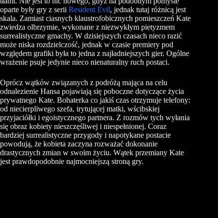
tłami. Nie jest to nic nowego, gdyż na podobnym pomyśle
oparte były gry z serii
Resident Evil
, jednak tutaj różnicą jest
skala. Zamiast ciasnych klaustrofobicznych pomieszczeń Kate
zwiedza olbrzymie, wykonane z niezwykłym pietyzmem
surrealistyczne gmachy. W dzisiejszych czasach nieco razić
może niska rozdzielczość, jednak w czasie premiery pod
względem grafiki była to jedna z najładniejszych gier. Ogólne
wrażenie psuje jedynie nieco nienaturalny ruch postaci.
Oprócz wątków związanych z podróżą mająca na celu
odnalezienie Hansa pojawiają się poboczne dotyczące życia
prywatnego Kate. Bohaterka co jakiś czas otrzymuje telefony:
od niecierpliwego szefa, irytującej matki, wścibskiej
przyjaciółki i egoistycznego partnera. Z rozmów tych wyłania
się obraz kobiety nieszczęśliwej i niespełnionej. Coraz
bardziej surrealistyczne przygody i napotykane postacie
powodują, że kobieta zaczyna rozważać dokonanie
drastycznych zmian w swoim życiu. Wątek przemiany Kate
jest prawdopodobnie najmocniejszą stroną gry.