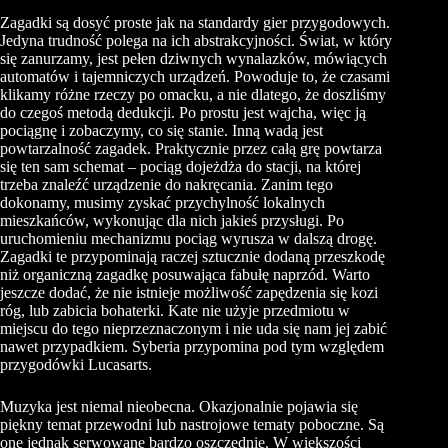
Zagadki są dosyć proste jak na standardy gier przygodowych.
Jedyna trudność polega na ich abstrakcyjności. Świat, w który
się zanurzamy, jest pełen dziwnych wynalazków, mówiących
automatów i tajemniczych urządzeń. Powoduje to, że czasami
klikamy różne rzeczy po omacku, a nie dlatego, że doszliśmy
do czegoś metodą dedukcji. Po prostu jest wajcha, więc ją
pociągnę i zobaczymy, co się stanie. Inną wadą jest
powtarzalność zagadek. Praktycznie przez całą grę powtarza
się ten sam schemat – pociąg dojeżdża do stacji, na której
trzeba znaleźć urządzenie do nakręcania. Zanim tego
dokonamy, musimy zyskać przychylność lokalnych
mieszkańców, wykonując dla nich jakieś przysługi. Po
uruchomieniu mechanizmu pociąg wyrusza w dalszą drogę.
Zagadki te przypominają raczej sztucznie dodaną przeszkodę
niż organiczną zagadkę posuwająca fabułę naprzód. Warto
jeszcze dodać, że nie istnieje możliwość zapędzenia się kozi
róg, lub zabicia bohaterki. Kate nie użyje przedmiotu w
miejscu do tego nieprzeznaczonym i nie uda się nam jej zabić
nawet przypadkiem. Syberia przypomina pod tym względem
przygodówki Lucasarts.
Muzyka jest niemal nieobecna. Okazjonalnie pojawia się
piękny temat przewodni lub nastrojowe tematy poboczne. Są
one jednak serwowane bardzo oszczędnie. W większości