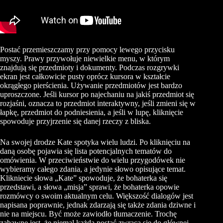
Postać przemieszczamy przy pomocy lewego przycisku
myszy. Prawy przywołuje niewielkie menu, w którym
znajdują się przedmioty i dokumenty. Podczas rozgrywki
ekran jest całkowicie pusty oprócz kursora w kształcie
okrągłego pierścienia. Używanie przedmiotów jest bardzo
uproszczone. Jeśli kursor po najechaniu na jakiś przedmiot się
rozjaśni, oznacza to przedmiot interaktywny, jeśli zmieni się w
łapkę, przedmiot do podniesienia, a jeśli w lupę, kliknięcie
spowoduje przyjrzenie się danej rzeczy z bliska.
Na swojej drodze Kate spotyka wielu ludzi. Po kliknięciu na
daną osobę pojawia się lista potencjalnych tematów do
omówienia. W przeciwieństwie do wielu przygodówek nie
wybieramy całego zdania, a jedynie słowo opisujące temat.
Klikniecie słowa „Kate” spowoduje, że bohaterka się
przedstawi, a słowa „misja” sprawi, że bohaterka opowie
rozmówcy o swoim aktualnym celu. Większość dialogów jest
napisana poprawnie, jednak zdarzają się także zdania dziwne i
nie na miejscu. Być może zawiodło tłumaczenie. Trochę
zabawne jest, że niemal każda postać zwraca się do głównej