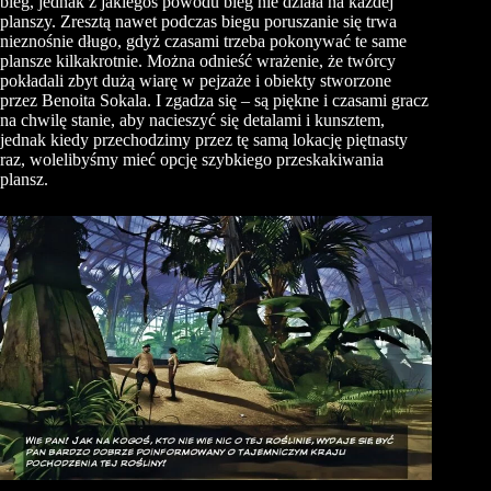
bieg, jednak z jakiegoś powodu bieg nie działa na każdej
planszy. Zresztą nawet podczas biegu poruszanie się trwa
nieznośnie długo, gdyż czasami trzeba pokonywać te same
plansze kilkakrotnie. Można odnieść wrażenie, że twórcy
pokładali zbyt dużą wiarę w pejzaże i obiekty stworzone
przez Benoita Sokala. I zgadza się – są piękne i czasami gracz
na chwilę stanie, aby nacieszyć się detalami i kunsztem,
jednak kiedy przechodzimy przez tę samą lokację piętnasty
raz, wolelibyśmy mieć opcję szybkiego przeskakiwania
plansz.