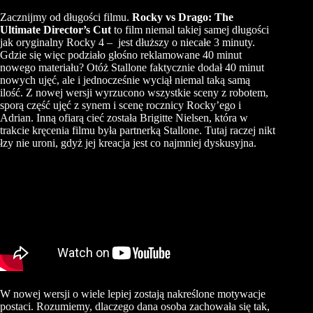
Zacznijmy od długości filmu.
Rocky vs Drago: The
Ultimate Director’s Cut
to film niemal takiej samej długości
jak oryginalny Rocky 4 – jest dłuższy o niecałe 3 minuty.
Gdzie się więc podziało głośno reklamowane 40 minut
nowego materiału? Otóż Stallone faktycznie dodał 40 minut
nowych ujęć, ale i jednocześnie wyciął niemal taką samą
ilość. Z nowej wersji wyrzucono wszystkie sceny z robotem,
sporą część ujęć z synem i scenę rocznicy Rocky’ego i
Adrian. Inną ofiarą cieć została Brigitte Nielsen, która w
trakcie kręcenia filmu była partnerką Stallone. Tutaj raczej nikt
łzy nie uroni, gdyż jej kreacja jest co najmniej dyskusyjna.
W nowej wersji o wiele lepiej zostają nakreślone motywacje
postaci. Rozumiemy, dlaczego dana osoba zachowała się tak,