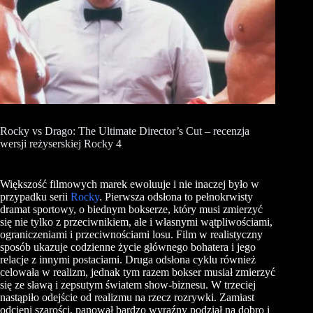
Rocky vs Drago: The Ultimate Director’s Cut – recenzja
wersji reżyserskiej Rocky 4
Większość filmowych marek ewoluuje i nie inaczej było w
przypadku serii
Rocky
. Pierwsza odsłona to pełnokrwisty
dramat sportowy, o biednym bokserze, który musi zmierzyć
się nie tylko z przeciwnikiem, ale i własnymi wątpliwościami,
ograniczeniami i przeciwnościami losu. Film w realistyczny
sposób ukazuje codzienne życie głównego bohatera i jego
relacje z innymi postaciami. Druga odsłona cyklu również
celowała w realizm, jednak tym razem bokser musiał zmierzyć
się ze sławą i zepsutym światem show-biznesu. W trzeciej
nastąpiło odejście od realizmu na rzecz rozrywki. Zamiast
odcieni szarości, panował bardzo wyraźny podział na dobro i