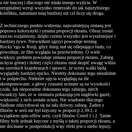
a nie inaczej i dlaczego nie miała innego wyjścia. W
oryginalnej wersji wszystko zmierzało do jak najszybszego
konfliktu, natomiast tutaj bardziej niż cel liczy się droga.
Z technicznego punktu widzenia, najważniejszą zmianą jest
poprawa kolorystyki i zmiana proporcji ekranu. Obraz został
mocno rozjaśniony, dzięki czemu wszystko jest wyraźniejsze i
bardziej żywe. Niewielkim zgrzyt powoduje trening
Rocky’ego w Rosji, gdyż śnieg stał się oślepiająco biały, co
powoduje, że film wygląda na prześwietlony. O wiele
większy problem powoduje zmiana proporcji ekranu. Zabieg
ucięcia górnej i dolnej części ekranu miał skupić uwagę widza
na szerokich krajobrazach i sprawić, że sceny walki będą
wyglądały bardziej epicko. Niestety dokonano tego nieudolnie
i w pośpiechu. Niektóre ujęcia wyglądają na źle
skomponowane, a głowy czasami ucinane są na wysokości
czoła. Jak nieporadnie dokonano tego zabiegu, niech
świadczy fakt, że w montażu pokazującym nagłówki gazet,
większość z nich została ucięta. Nie wiadomo dlaczego
Stallone zdecydował się na taki dziwny zabieg. Żaden z
filmów w serii nie był kręcony w proporcji 2.39:1, z
wyjątkiem spin-offów serii, czyli filmów Creed 1 i 2. Tamte
filmy były jednak kręcone z myślą o takiej proporcji ekranu, a
nie docinane w postprodukcji więc efekt jest o niebo lepszy.