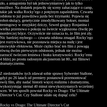
zło, a antagonista był tak jednowymiarowy jak to tylko
możliwe. Na dodatek pojawiły się sceny zahaczające o camp,
takie jak walka Rocky’ego z potężnym zapaśnikiem. Czwarta
odsłona to już prawdziwa jazda bez trzymanki. Pojawia się
robot-służący, genetycznie zmodyfikowany bokser, montaż
treningowy w rosyjskiej dziczy, Szwed grający Rosjanina i
wielka przemowa o pokoju na świecie wygłoszona chwilę po
morderczej bójce. Oczywiście nie oznacza to, że film jest zły.
Nic bardziej mylnego — czwarta odsłona zmagań Rocky’ego
jest rozrywkowa, nie pozostawia miejsca na nudę i jest
niezwykle efektowna. Może ciężko brać ten film z powagą
równą dwóm pierwszym odsłonom, jednak nie można
zarzucić twórcom lenistwa i braku kreatywności. Rocky’emu
4 bliżej po prostu radosnym akcjonerom lat 80., niż filmowi
dramatycznemu.
Z niedostatków tych zdawał sobie sprawę Sylwester Stallone,
gdyż po 26 latach od premiery postanowił przemontować
swój film, aby nadać historii więcej realizmu i dramatyzmu,
wykorzystując niemal 40 minut niewykorzystanych wcześniej
scen. W ten sposób powstał Rocky vs Drago: The Ultimate
Director’s Cut. Czy Stallone udało się dopiąć celu?
Rocky vs Drago: The Ultimate Director’s Cut