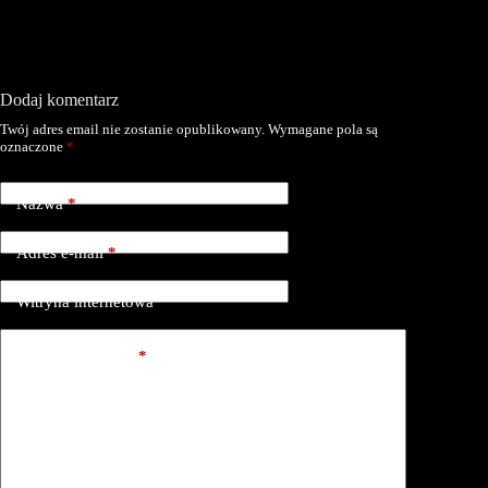
Dodaj komentarz
Twój adres email nie zostanie opublikowany.
Wymagane pola są
oznaczone
*
Nazwa
*
Adres e-mail
*
Witryna internetowa
Dodaj komentarz
*