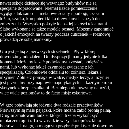
nawet sekcje dziejące się wewnątrz budynków nie są
specjalne dopracowane. Niemal każde pomieszczenie
wygląda tak samo — metalowe ściany i podłogi, czasami
łóżko, szafka, komputer i kilka drewnianych skrzyń do
zniszczenia. Wszystko pokryte kiepskiej jakości teksturami.
Słabo wykonane są także modele postaci. Możemy zapomnieć
o jakichś emocjach na twarzy podczas cutscenek – rozmowę
prowadzą ze sobą manekiny.
Gra jest jedną z pierwszych strzelanek TPP, w której
dowodzimy oddziałem. Do dyspozycji mamy jedynie kilka
komend. Możemy kazać podwładnym zostać, podążać za
nami, lub wykonać jakieś czynności związane z ich
specjalizacją. Członkowie oddziału to: żołnierz, lekarz i
inżynier. Żołnierz pomaga w walce, medyk leczy, a inżynier
jest przydatny przy naprawie napotykanych na każdym kroku
skrzynek z bezpiecznikami. Bez niego nie ruszymy naprzód,
więc wiele poziomów to de facto misje eskortowe.
W grze pojawiają się jedynie dwa rodzaje przeciwników.
Pierwszym są małe pajączki, które można zabić bronią palną.
Drugim zmutowani ludzie, których trzeba wykończyć
miotaczem ognia. To w zasadzie wszystko oprócz kilku
bossów. Jak na grę o mogącym przybrać praktycznie dowolny