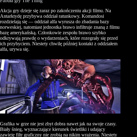
Fabuła gry The Thing
Akcja gry dzieje się zaraz po zakończeniu akcji filmu. Na
Antarktydę przybywa oddział ratunkowy. Komandosi
rozdzielają się — oddział alfa wyrusza do zbadania bazy
norweskiej, natomiast jednostka brawo infiltruje znaną z filmu
bazę amerykańską. Członkowie zespołu brawo szybko
odkrywają prawdę o wydarzeniach, które rozegrały się przed
ich przybyciem. Niestety chwilę później kontakt z oddziałem
alfa, urywa się.
Grafika w grze nie jest zbyt dobra nawet jak na swoje czasy.
Biały śnieg, wyznaczające kierunek świetliki i udający
zawieję filtr graficzny nie zrobią na nikim wrażenia. Niestety