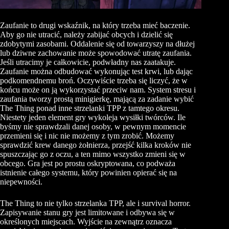
Zaufanie to drugi wskaźnik, na który trzeba mieć baczenie.
Aby go nie utracić, należy zabijać obcych i dzielić się
zdobytymi zasobami. Oddalenie się od towarzyszy na dłużej
lub dziwne zachowanie może spowodować utratę zaufania.
Jeśli utracimy je całkowicie, podwładny nas zaatakuje.
Zaufanie można odbudować wykonując test krwi, lub dając
podkomendnemu broń. Oczywiście trzeba się liczyć, że w
końcu może on ją wykorzystać przeciw nam. System stresu i
zaufania tworzy prostą minigierkę, mającą za zadanie wybić
The Thing ponad inne strzelanki TPP z tamtego okresu.
Niestety jeden element gry wykoleja wysiłki twórców. Ile
byśmy nie sprawdzali danej osoby, w pewnym momencie
przemieni się i nic nie możemy z tym zrobić. Możemy
sprawdzić krew danego żołnierza, przejść kilka kroków nie
spuszczając go z oczu, a ten mimo wszystko zmieni się w
obcego. Gra jest po prostu oskryptowana, co podważa
istnienie całego systemu, który powinien opierać się na
niepewności.
The Thing to nie tylko strzelanka TPP, ale i survival horror.
Zapisywanie stanu gry jest limitowane i odbywa się w
określonych miejscach. Wyjście na zewnątrz oznacza