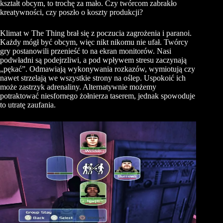
kształt obcym, to trochę za mało. Czy twórcom zabrakło
kreatywności, czy poszło o koszty produkcji?
Klimat w The Thing brał się z poczucia zagrożenia i paranoi.
Każdy mógł być obcym, więc nikt nikomu nie ufał. Twórcy
gry postanowili przenieść to na ekran monitorów. Nasi
podwładni są podejrzliwi, a pod wpływem stresu zaczynają
„pękać”. Odmawiają wykonywania rozkazów, wymiotują czy
nawet strzelają we wszystkie strony na oślep. Uspokoić ich
może zastrzyk adrenaliny. Alternatywnie możemy
potraktować niesfornego żołnierza taserem, jednak spowoduje
to utratę zaufania.