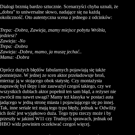
Dialogi brzmią bardzo sztucznie. Scenarzyści chyba uznali, że
„dobra” to uniwersalne słowo, nadające się na każdą
okoliczność. Oto autentyczna scena z jednego z odcinków:
Trepa: -Dobra, Zawieja, znamy miejsce pobytu Wróbla,
jedziesz?
Zawieja: -No
Trepa: -Dobra
Zawieja: -Dobra, mamo, ja muszę jechać..
Mama: -Dobra
Oprócz dużych błędów fabularnych pojawiają się także
pomniejsze. W jednej ze scen aktor przeładowuje broń,
mierząc ją w stojącego obok statystę. Czy montażysta
naprawdę był ślepy i nie zauważył czegoś takiego, czy we
wszystkich dublach aktor popełnił ten sam błąd, a reżyser nie
zwrócił mu nawet uwagi? Mamy też klasyka w postaci auta
jadącego w jedną stronę miasta i pojawiającego się po innej.
Tak, inne seriale też mają tego typu błędy, jednak w Odwilży
ich ilość jest wyjątkowo duża. Tego typu rzeczy może i by
przeszły w jakimś W11 czy Trudnych sprawach, jednak od
HBO widz powinien oczekiwać czegoś więcej.