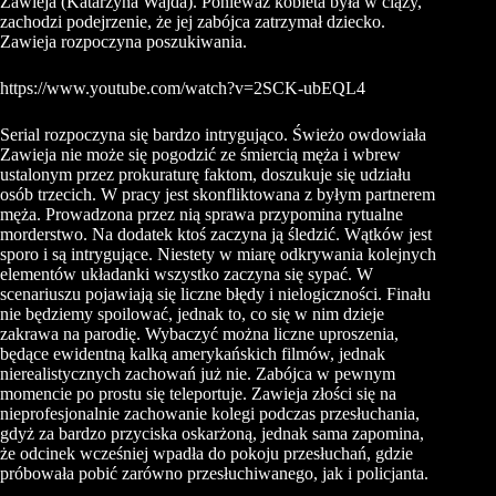
Zawieja (Katarzyna Wajda). Ponieważ kobieta była w ciąży,
zachodzi podejrzenie, że jej zabójca zatrzymał dziecko.
Zawieja rozpoczyna poszukiwania.
https://www.youtube.com/watch?v=2SCK-ubEQL4
Serial rozpoczyna się bardzo intrygująco. Świeżo owdowiała
Zawieja nie może się pogodzić ze śmiercią męża i wbrew
ustalonym przez prokuraturę faktom, doszukuje się udziału
osób trzecich. W pracy jest skonfliktowana z byłym partnerem
męża. Prowadzona przez nią sprawa przypomina rytualne
morderstwo. Na dodatek ktoś zaczyna ją śledzić. Wątków jest
sporo i są intrygujące. Niestety w miarę odkrywania kolejnych
elementów układanki wszystko zaczyna się sypać. W
scenariuszu pojawiają się liczne błędy i nielogiczności. Finału
nie będziemy spoilować, jednak to, co się w nim dzieje
zakrawa na parodię. Wybaczyć można liczne uproszenia,
będące ewidentną kalką amerykańskich filmów, jednak
nierealistycznych zachowań już nie. Zabójca w pewnym
momencie po prostu się teleportuje. Zawieja złości się na
nieprofesjonalnie zachowanie kolegi podczas przesłuchania,
gdyż za bardzo przyciska oskarżoną, jednak sama zapomina,
że odcinek wcześniej wpadła do pokoju przesłuchań, gdzie
próbowała pobić zarówno przesłuchiwanego, jak i policjanta.