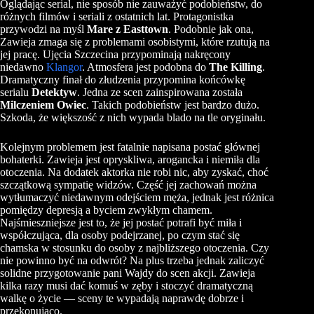
Oglądając serial, nie sposób nie zauważyć podobieństw, do
różnych filmów i seriali z ostatnich lat. Protagonistka
przywodzi na myśl
Mare z Easttown
. Podobnie jak ona,
Zawieja zmaga się z problemami osobistymi, które rzutują na
jej pracę. Ujęcia Szczecina przypominają nakręcony
niedawno
Klangor
. Atmosfera jest podobna do
The Killing
.
Dramatyczny finał do złudzenia przypomina końcówkę
serialu
Detektyw
. Jedna ze scen zainspirowana została
Milczeniem Owiec
. Takich podobieństw jest bardzo dużo.
Szkoda, że większość z nich wypada blado na tle oryginału.
Kolejnym problemem jest fatalnie napisana postać głównej
bohaterki. Zawieja jest opryskliwa, arogancka i niemiła dla
otoczenia. Na dodatek aktorka nie robi nic, aby zyskać, choć
szczątkową sympatię widzów. Część jej zachowań można
wytłumaczyć niedawnym odejściem męża, jednak jest różnica
pomiędzy depresją a byciem zwykłym chamem.
Najśmieszniejsze jest to, że jej postać potrafi być miła i
współczująca, dla osoby podejrzanej, po czym stać się
chamska w stosunku do osoby z najbliższego otoczenia. Czy
nie powinno być na odwrót? Na plus trzeba jednak zaliczyć
solidne przygotowanie pani Wajdy do scen akcji. Zawieja
kilka razy musi dać komuś w zęby i stoczyć dramatyczną
walkę o życie — sceny te wypadają naprawdę dobrze i
przekonująco.