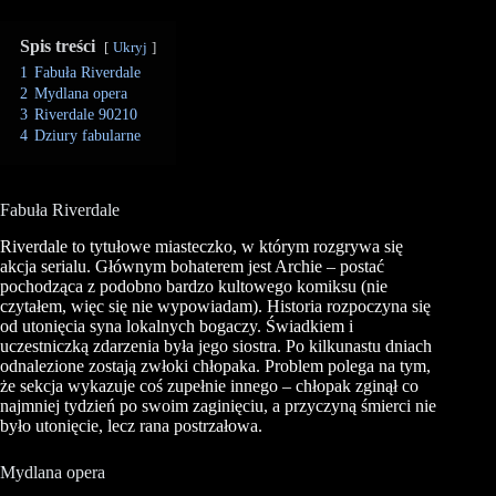
Spis treści
Ukryj
1
Fabuła Riverdale
2
Mydlana opera
3
Riverdale 90210
4
Dziury fabularne
Fabuła Riverdale
Riverdale to tytułowe miasteczko, w którym rozgrywa się
akcja serialu. Głównym bohaterem jest Archie – postać
pochodząca z podobno bardzo kultowego komiksu (nie
czytałem, więc się nie wypowiadam). Historia rozpoczyna się
od utonięcia syna lokalnych bogaczy. Świadkiem i
uczestniczką zdarzenia była jego siostra. Po kilkunastu dniach
odnalezione zostają zwłoki chłopaka. Problem polega na tym,
że sekcja wykazuje coś zupełnie innego – chłopak zginął co
najmniej tydzień po swoim zaginięciu, a przyczyną śmierci nie
było utonięcie, lecz rana postrzałowa.
Mydlana opera