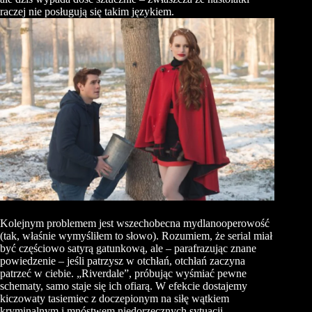
raczej nie posługują się takim językiem.
Kolejnym problemem jest wszechobecna mydlanooperowość
(tak, właśnie wymyśliłem to słowo). Rozumiem, że serial miał
być częściowo satyrą gatunkową, ale – parafrazując znane
powiedzenie – jeśli patrzysz w otchłań, otchłań zaczyna
patrzeć w ciebie. „Riverdale”, próbując wyśmiać pewne
schematy, samo staje się ich ofiarą. W efekcie dostajemy
kiczowaty tasiemiec z doczepionym na siłę wątkiem
kryminalnym i mnóstwem niedorzecznych sytuacji.