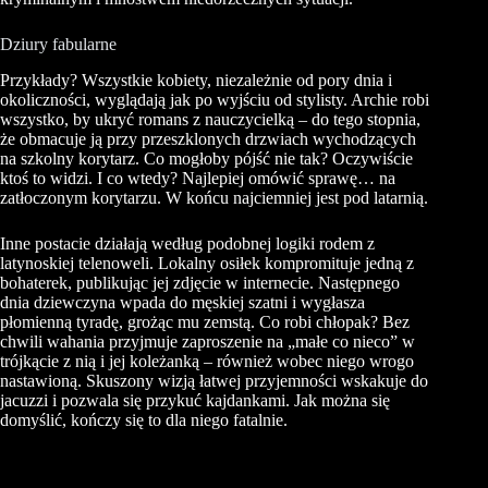
Dziury fabularne
Przykłady? Wszystkie kobiety, niezależnie od pory dnia i
okoliczności, wyglądają jak po wyjściu od stylisty. Archie robi
wszystko, by ukryć romans z nauczycielką – do tego stopnia,
że obmacuje ją przy przeszklonych drzwiach wychodzących
na szkolny korytarz. Co mogłoby pójść nie tak? Oczywiście
ktoś to widzi. I co wtedy? Najlepiej omówić sprawę… na
zatłoczonym korytarzu. W końcu najciemniej jest pod latarnią.
Inne postacie działają według podobnej logiki rodem z
latynoskiej telenoweli. Lokalny osiłek kompromituje jedną z
bohaterek, publikując jej zdjęcie w internecie. Następnego
dnia dziewczyna wpada do męskiej szatni i wygłasza
płomienną tyradę, grożąc mu zemstą. Co robi chłopak? Bez
chwili wahania przyjmuje zaproszenie na „małe co nieco” w
trójkącie z nią i jej koleżanką – również wobec niego wrogo
nastawioną. Skuszony wizją łatwej przyjemności wskakuje do
jacuzzi i pozwala się przykuć kajdankami. Jak można się
domyślić, kończy się to dla niego fatalnie.