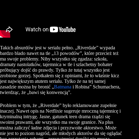
Takich absurdów jest w serialu pełno. „Riverdale” wypada
bardzo blado nawet na tle „13 powodów”, które przecież też
ma swoje problemy. Niby wszystko się zgadza: szkoła,
dramaty nastolatków, tajemnica w tle i szlachetny bohater
próbujący dojść do prawdy. Tylko że tutaj wszystko jest
zrobione gorzej. Spotkałem się z opiniami, że to właśnie kicz
jest największym atutem serialu. Tylko że na tej samej
zasadzie można by bronić „
Batmana
i Robina” Schumachera,
twierdząc, że „bawi się konwencją”.
Problem w tym, że „Riverdale” było reklamowane zupełnie
inaczej. Nawet opis na Netflixie sugeruje mroczną tajemnicę i
kryminalną intrygę. Jasne, gatunek teen drama rządzi się
swoimi prawami, ale wszystko ma swoje granice. Na plus
można zaliczyć ładne zdjęcia i przyzwoite aktorstwo. Może
nie jest to poziom nagród, ale młodych aktorów da się oglądać
bez zgrzytania zębami – przynajmniej dopóki nie muszą