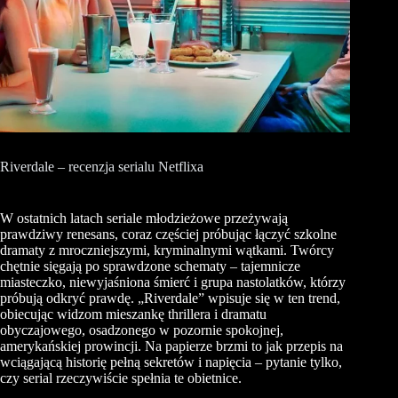
Riverdale – recenzja serialu Netflixa
W ostatnich latach seriale młodzieżowe przeżywają
prawdziwy renesans, coraz częściej próbując łączyć szkolne
dramaty z mroczniejszymi, kryminalnymi wątkami. Twórcy
chętnie sięgają po sprawdzone schematy – tajemnicze
miasteczko, niewyjaśniona śmierć i grupa nastolatków, którzy
próbują odkryć prawdę. „Riverdale” wpisuje się w ten trend,
obiecując widzom mieszankę thrillera i dramatu
obyczajowego, osadzonego w pozornie spokojnej,
amerykańskiej prowincji. Na papierze brzmi to jak przepis na
wciągającą historię pełną sekretów i napięcia – pytanie tylko,
czy serial rzeczywiście spełnia te obietnice.