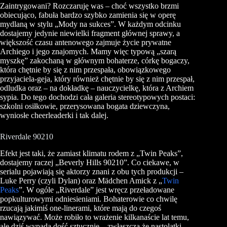
Zaintrygowani? Rozczaruję was – choć wszystko brzmi
obiecująco, fabuła bardzo szybko zamienia się w operę
mydlaną w stylu „Mody na sukces”. W każdym odcinku
dostajemy jedynie niewielki fragment głównej sprawy, a
większość czasu antenowego zajmuje życie prywatne
Archiego i jego znajomych. Mamy więc typową „szarą
myszkę” zakochaną w głównym bohaterze, córkę bogaczy,
która chętnie by się z nim przespała, obowiązkowego
przyjaciela-geja, który również chętnie by się z nim przespał,
odludka oraz – na dokładkę – nauczycielkę, która z Archiem
sypia. Do tego dochodzi cała galeria stereotypowych postaci:
szkolni osiłkowie, przerysowana bogata dziewczyna,
wyniosłe cheerleaderki i tak dalej.
Riverdale 90210
Efekt jest taki, że zamiast klimatu rodem z „Twin Peaks”,
dostajemy raczej „Beverly Hills 90210”. Co ciekawe, w
serialu pojawiają się aktorzy znani z obu tych produkcji –
Luke Perry (czyli Dylan) oraz Mädchen Amick z „
Twin
Peaks
”. W ogóle „Riverdale” jest wręcz przeładowane
popkulturowymi odniesieniami. Bohaterowie co chwilę
rzucają jakimiś one-linerami, które mają do czegoś
nawiązywać. Może robiło to wrażenie kilkanaście lat temu,
ale dziś wypada dość sztucznie – zwłaszcza że nastolatki