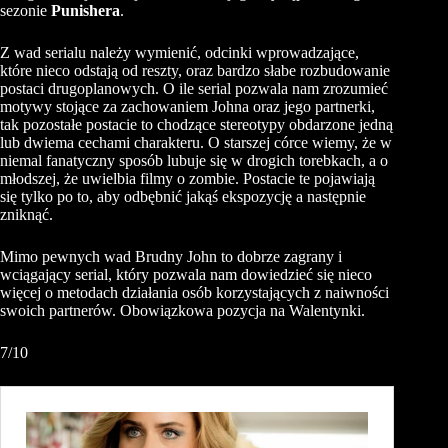
sezonie
Punishera
.
Z wad serialu należy wymienić, odcinki wprowadzające,
które nieco odstają od reszty, oraz bardzo słabe rozbudowanie
postaci drugoplanowych. O ile serial pozwala nam zrozumieć
motywy stojące za zachowaniem Johna oraz jego partnerki,
tak pozostałe postacie to chodzące stereotypy obdarzone jedną
lub dwiema cechami charakteru. O starszej córce wiemy, że w
niemal fanatyczny sposób lubuje się w drogich torebkach, a o
młodszej, że uwielbia filmy o zombie. Postacie te pojawiają
się tylko po to, aby odbębnić jakąś ekspozycję a następnie
zniknąć.
Mimo pewnych wad Brudny John to dobrze zagrany i
wciągający serial, który pozwala nam dowiedzieć się nieco
więcej o metodach działania osób korzystających z naiwności
swoich partnerów. Obowiązkowa pozycja na Walentynki.
7/10