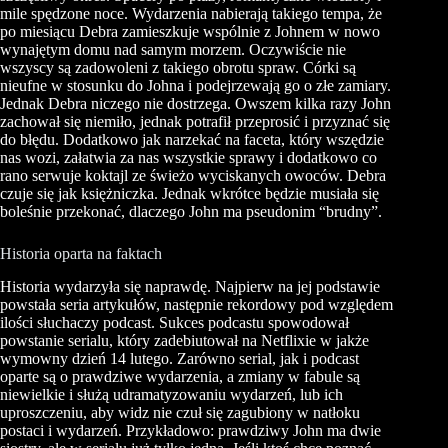
mile spędzone noce. Wydarzenia nabierają takiego tempa, że
po miesiącu Debra zamieszkuje wspólnie z Johnem w nowo
wynajętym domu nad samym morzem. Oczywiście nie
wszyscy są zadowoleni z takiego obrotu spraw. Córki są
nieufne w stosunku do Johna i podejrzewają go o złe zamiary.
Jednak Debra niczego nie dostrzega. Owszem kilka razy John
zachował się niemiło, jednak potrafił przeprosić i przyznać się
do błędu. Dodatkowo jak narzekać na faceta, który wszędzie
nas wozi, załatwia za nas wszystkie sprawy i dodatkowo co
rano serwuje koktajl ze świeżo wyciskanych owoców. Debra
czuje się jak księżniczka. Jednak wkrótce będzie musiała się
boleśnie przekonać, dlaczego John ma pseudonim “brudny”.
Historia oparta na faktach
Historia wydarzyła się naprawdę. Najpierw na jej podstawie
powstała seria artykułów, następnie rekordowy pod względem
ilości słuchaczy podcast. Sukces podcastu spowodował
powstanie serialu, który zadebiutował na Netflixie w jakże
wymowny dzień 14 lutego. Zarówno serial, jak i podcast
oparte są o prawdziwe wydarzenia, a zmiany w fabule są
niewielkie i służą udramatyzowaniu wydarzeń, lub ich
uproszczeniu, aby widz nie czuł się zagubiony w natłoku
postaci i wydarzeń. Przykładowo: prawdziwy John ma dwie