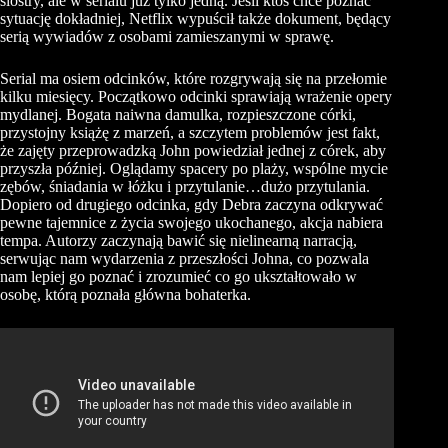
siostry, ale w serialu już tylko jedną. Jeśli ktoś chce poznać
sytuację dokładniej, Netflix wypuścił także dokument, będący
serią wywiadów z osobami zamieszanymi w sprawę.
Serial ma osiem odcinków, które rozgrywają się na przełomie
kilku miesięcy. Początkowo odcinki sprawiają wrażenie opery
mydlanej. Bogata naiwna damulka, rozpieszczone córki,
przystojny książę z marzeń, a szczytem problemów jest fakt,
że zajęty przeprowadzką John powiedział jednej z córek, aby
przyszła później. Oglądamy spacery po plaży, wspólne mycie
zębów, śniadania w łóżku i przytulanie…dużo przytulania.
Dopiero od drugiego odcinka, gdy Debra zaczyna odkrywać
pewne tajemnice z życia swojego ukochanego, akcja nabiera
tempa. Autorzy zaczynają bawić się nielinearną narracją,
serwując nam wydarzenia z przeszłości Johna, co pozwala
nam lepiej go poznać i zrozumieć co go ukształtowało w
osobę, którą poznała główna bohaterka.