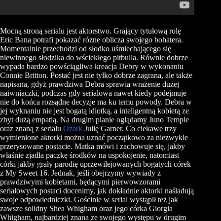
Mocną stroną serialu jest aktorstwo. Grający tytułową rolę
Eric Bana potrafi pokazać różne oblicza swojego bohatera.
Momentalnie przechodzi od słodko uśmiechającego się
niewinnego słodzika do wściekłego pitbulla. Równie dobrze
wypada bardzo powściągliwa kreacja Debry w wykonaniu
Connie Britton. Postać jest nie tylko dobrze zagrana, ale także
napisana, gdyż prawdziwa Debra sprawia wrażenie dużej
naiwniaczki, podczas gdy serialowa nawet kiedy podejmuje
nie do końca rozsądne decyzje ma ku temu powody. Debra w
jej wyknaniu nie jest bogatą idiotką, a inteligentną kobietą ze
zbyt dużą empatią. Na drugim planie oglądamy Juno Temple
oraz znaną z serialu
Ozark
Julię Garner. Co ciekawe trzy
wymienione aktorki można uznać początkowo za niezwykle
przerysowane postacie. Matka mówi i zachowuje się, jakby
właśnie zjadła paczkę środków na uspokojenie, natomiast
córki jakby grały parodię uprzewilejowanych bogatych córek
z My Sweet 16. Jednak, jeśli obejrzymy wywiady z
prawdziwymi kobietami, będącymi pierwowzorami
serialowych postaci docenimy, jak dokładnie aktorki naśladują
swoje odpowiedniczki. Gościnie w serial wystąpił też jak
zawsze solidny Shea Whigham oraz jego córka Giorgia
Whigham, najbardziej znana ze swojego występu w drugim