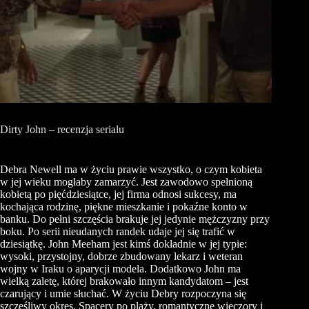
Dirty John – recenzja serialu
Debra Newell ma w życiu prawie wszystko, o czym kobieta
w jej wieku mogłaby zamarzyć. Jest zawodowo spełnioną
kobietą po pięćdziesiątce, jej firma odnosi sukcesy, ma
kochająca rodzinę, piękne mieszkanie i pokaźne konto w
banku. Do pełni szczęścia brakuje jej jedynie mężczyzny przy
boku. Po serii nieudanych randek udaje jej się trafić w
dziesiątkę. John Meeham jest kimś dokładnie w jej typie:
wysoki, przystojny, dobrze zbudowany lekarz i weteran
wojny w Iraku o aparycji modela. Dodatkowo John ma
wielką zaletę, której brakowało innym kandydatom – jest
czarujący i umie słuchać. W życiu Debry rozpoczyna się
szczęśliwy okres. Spacery po plaży, romantyczne wieczory i