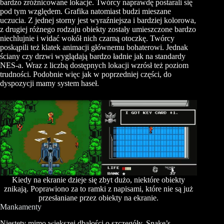
bardzo zróżnicowane lokacje. Twórcy naprawdę postarali się
pod tym względem. Grafika natomiast budzi mieszane
uczucia. Z jednej storny jest wyraźniejsza i bardziej kolorowa,
z drugiej różnego rodzaju obiekty zostały umieszczone bardzo
niechlujnie i widać wokół nich czarną otoczkę. Twórcy
poskąpili też klatek animacji głównemu bohaterowi. Jednak
ściany czy drzwi wyglądają bardzo ładnie jak na standardy
NES-a. Wraz z liczbą dostępnych lokacji wzrósł też poziom
trudności. Podobnie więc jak w poprzedniej części, do
dyspozycji mamy system haseł.
Kiedy na ekranie dzieje się zbyt dużo, niektóre obiekty
znikają. Poprawiono za to ramki z napisami, które nie są już
przesłaniane przez obiekty na ekranie.
Mankamenty
Niestety mimo większej dbałości o szczegóły, Snake’s