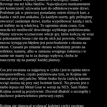
Revenge ma też kilka błędów. Największym mankamentem
jest konieczność używania kart do odblokowywanie drzwi.
Podobnie jak w pierwszej posiadamy osiem różnych kart, a
każda z nich jest unikalna. Za każdym razem, gdy próbujemy
otworzyć zamknięte drzwi, trzeba wypróbować każdą z nich,
aż trafimy na tą właściwą. To ogromna strata czasu. Gra
straciła też możliwość dowolnego szybkiego podróżowania.
Mamy sztywno wyznaczone sekcje gry, które kończą się wraz
z pokonaniem bossa i nie ma do nich już powrotu. Ostatnim
mocno irytującym błędem jest przechodzenie z ekranu na
ekran. Czasami po zmianie ekranu wchodzimy prosto na
reflektor, kamerę, albo w ramiona wrogiego żołnierza i w
sumie nie mamy na to za dużego wpływu, chyba że
nauczymy się na pamięć każdej planszy.
Gra jest uważana za najgorszą w cyklu i jest to opinia nieco
niesprawiedliwa, często podyktowana tym, że
Kojima
nie
maczał przy niej palców. Mimo braku bycia częścią kanonu
wciąż można się przy niej świetnie bawić. Na pewno jest o
niebo lepsza niż Metal
Gear
w wersji na
NES
. Sam
Hideo
Kojima
ocenił ją pozytywnie. Docenił dbałość o szczegóły i
duchowe pokrewieństwo pierwszej części.
Kojima
nie planował wydawać kolejnej części swojego