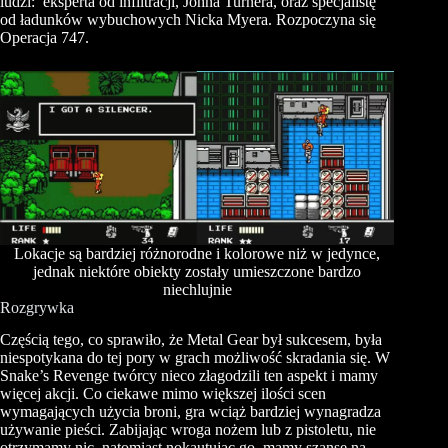
ludzi: eksperta od infiltracji, Johna Turnera, oraz specjalistę
od ładunków wybuchowych Nicka Myera. Rozpoczyna się
Operacja 747.
Lokacje są bardziej różnorodne i kolorowe niż w jedynce,
jednak niektóre obiekty zostały umieszczone bardzo
niechlujnie
Rozgrywka
Częścią tego, co sprawiło, że Metal Gear był sukcesem, była
niespotykana do tej pory w grach możliwość skradania się. W
Snake’s Revenge twórcy nieco złagodzili ten aspekt i mamy
więcej akcji. Co ciekawe mimo większej ilości scen
wymagających użycia broni, gra wciąż bardziej wynagradza
używanie pieści. Zabijając wroga nożem lub z pistoletu, nie
otrzymamy nic, natomiast nokautując go, mamy szansę na