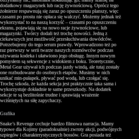
dodatkowy magazynek lub rację żywnościową. Oprócz tego
żołnierze respawnują się zaraz po opuszczeniu planszy, więc
czasami po prostu nie opłaca się walczyć. Możemy jednak też
wykorzystać to na naszą korzyść – czasami po opuszczeniu
ekranu, pojawiają się na nowo racje żywnościowe, lub
magazynki. Twórcy dodali też trochę nowości. Jedną z
ciekawszych jest możliwość przesłuchiwania dowódców.
Potrzebujemy do tego serum prawdy. Wprowadzono też po
raz pierwszy w serii twarze naszych rozmówców podczas
używania kodeka i ułatwiono jego obsługę. Innym nowym
pomysłem są sekwencje z widokiem z boku. Teoretycznie,
Metal Gear używał ich podczas jazdy windą, ale tutaj zostały
one rozbudowane do osobnych etapów. Musimy w nich
unikać min-pułapek, pływać pod wodą, lub czołgać się.
Trochę szkoda, że każda sekcja jest praktycznie taka sama i
wykorzystuje dokładnie te same przeszkody. Na dodatek
sekcje te są bezlitośnie trudne i sprawiają wrażenie
wciśniętych na siłę zapychaczy.
Grafika
Snake’s Revenge cechuje bardzo filmowa narracja. Mamy
typowe dla Kojimy (paradoksalnie) zwroty akcji, podwójnych
szpiegów i charakterystycznych bossów. Gra posiada też