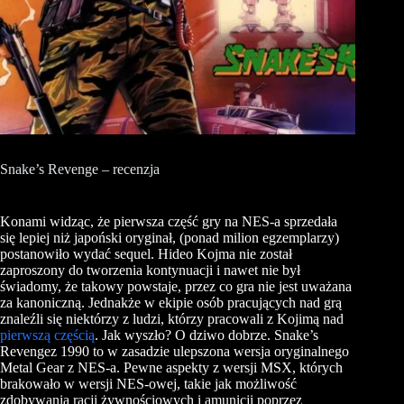
Snake’s Revenge – recenzja
Konami widząc, że pierwsza część gry na NES-a sprzedała
się lepiej niż japoński oryginał, (ponad milion egzemplarzy)
postanowiło wydać sequel. Hideo Kojma nie został
zaproszony do tworzenia kontynuacji i nawet nie był
świadomy, że takowy powstaje, przez co gra nie jest uważana
za kanoniczną. Jednakże w ekipie osób pracujących nad grą
znaleźli się niektórzy z ludzi, którzy pracowali z Kojimą nad
pierwszą częścią
. Jak wyszło? O dziwo dobrze. Snake’s
Revengez 1990 to w zasadzie ulepszona wersja oryginalnego
Metal Gear z
NES-a
. Pewne aspekty z wersji MSX, których
brakowało w wersji NES-owej, takie jak możliwość
zdobywania racji żywnościowych i amunicji poprzez