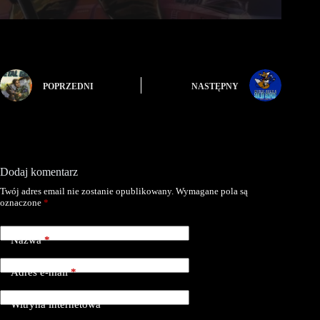
POPRZEDNI
NASTĘPNY
Dodaj komentarz
Twój adres email nie zostanie opublikowany.
Wymagane pola są
oznaczone
*
Nazwa
*
Adres e-mail
*
Witryna internetowa