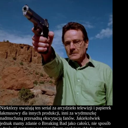
Niektórzy uważają ten serial za arcydzieło telewizji i papierek
lakmusowy dla innych produkcji, inni za wydmuszkę
nadmuchaną przesadną ekscytacją fanów. Jakiekolwiek
jednak mamy zdanie o Breaking Bad jako całości, nie sposób