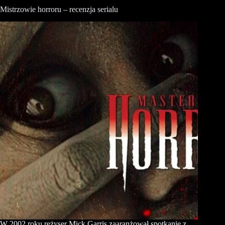
Mistrzowie horroru – recenzja serialu
W 2002 roku reżyser Mick Garris zaaranżował spotkanie z