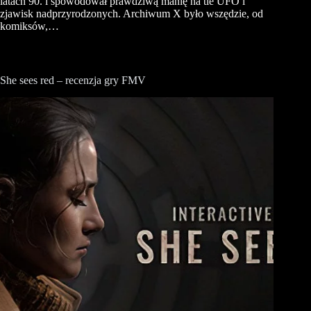
latach 90. i spowodował prawdziwą manię na tle UFO i
zjawisk nadprzyrodzonych. Archiwum X było wszędzie, od
komiksów,…
She sees red – recenzja gry FMV