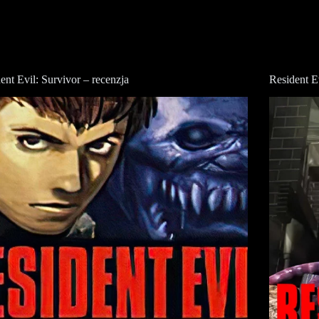
ent Evil: Survivor – recenzja
Resident E