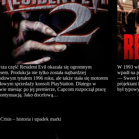
sza część Resident Evil okazała się ogromnym
W 1993 wi
sem. Produkcja nie tylko została najbardziej
wpadł na p
dowym tytułem 1996 roku, ale także stała się motorem
— Sweet Ho
owym sprzedaży konsoli PlayStation. Dlatego w
projektant
wie miesiąc po jej premierze, Capcom rozpoczął pracę
był typow
kontynuacją. Jako docelową…
Crisis – historia i upadek marki