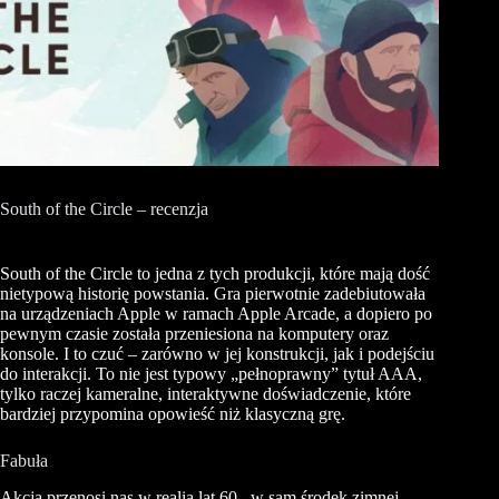
South of the Circle – recenzja
South of the Circle to jedna z tych produkcji, które mają dość
nietypową historię powstania. Gra pierwotnie zadebiutowała
na urządzeniach Apple w ramach Apple Arcade, a dopiero po
pewnym czasie została przeniesiona na komputery oraz
konsole. I to czuć – zarówno w jej konstrukcji, jak i podejściu
do interakcji. To nie jest typowy „pełnoprawny” tytuł AAA,
tylko raczej kameralne, interaktywne doświadczenie, które
bardziej przypomina opowieść niż klasyczną grę.
Fabuła
Akcja przenosi nas w realia lat 60., w sam środek zimnej