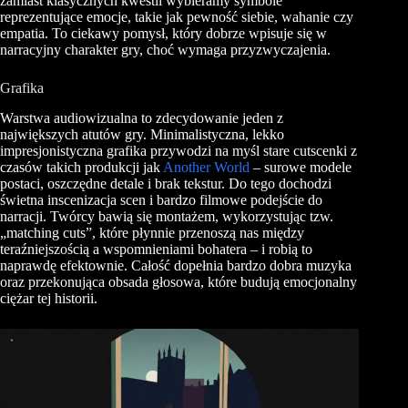
zamiast klasycznych kwestii wybieramy symbole
reprezentujące emocje, takie jak pewność siebie, wahanie czy
empatia. To ciekawy pomysł, który dobrze wpisuje się w
narracyjny charakter gry, choć wymaga przyzwyczajenia.
Grafika
Warstwa audiowizualna to zdecydowanie jeden z
największych atutów gry. Minimalistyczna, lekko
impresjonistyczna grafika przywodzi na myśl stare cutscenki z
czasów takich produkcji jak
Another World
– surowe modele
postaci, oszczędne detale i brak tekstur. Do tego dochodzi
świetna inscenizacja scen i bardzo filmowe podejście do
narracji. Twórcy bawią się montażem, wykorzystując tzw.
„matching cuts”, które płynnie przenoszą nas między
teraźniejszością a wspomnieniami bohatera – i robią to
naprawdę efektownie. Całość dopełnia bardzo dobra muzyka
oraz przekonująca obsada głosowa, które budują emocjonalny
ciężar tej historii.