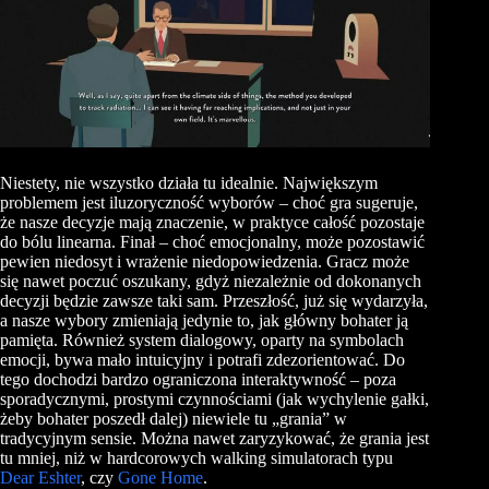
Niestety, nie wszystko działa tu idealnie. Największym
problemem jest iluzoryczność wyborów – choć gra sugeruje,
że nasze decyzje mają znaczenie, w praktyce całość pozostaje
do bólu linearna. Finał – choć emocjonalny, może pozostawić
pewien niedosyt i wrażenie niedopowiedzenia. Gracz może
się nawet poczuć oszukany, gdyż niezależnie od dokonanych
decyzji będzie zawsze taki sam. Przeszłość, już się wydarzyła,
a nasze wybory zmieniają jedynie to, jak główny bohater ją
pamięta. Również system dialogowy, oparty na symbolach
emocji, bywa mało intuicyjny i potrafi zdezorientować. Do
tego dochodzi bardzo ograniczona interaktywność – poza
sporadycznymi, prostymi czynnościami (jak wychylenie gałki,
żeby bohater poszedł dalej) niewiele tu „grania” w
tradycyjnym sensie. Można nawet zaryzykować, że grania jest
tu mniej, niż w hardcorowych walking simulatorach typu
Dear Eshter
, czy
Gone Home
.