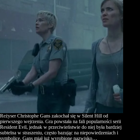
Reżyser Christophe Gans zakochał się w Silent Hill od
pierwszego wejrzenia. Gra powstała na fali popularności serii
Resident Evil, jednak w przeciwieństwie do niej była bardziej
subtelna w straszeniu, często bazując na niepowiedzeniach i
symbolice. Gans miał już wyrobione nazwisko…