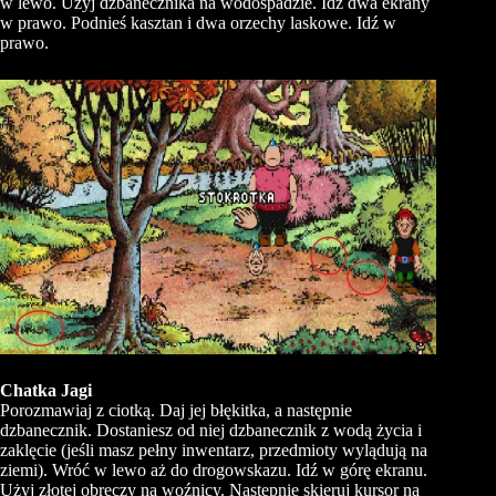
w lewo. Użyj dzbanecznika na wodospadzie. Idź dwa ekrany
w prawo. Podnieś kasztan i dwa orzechy laskowe. Idź w
prawo.
Chatka Jagi
Porozmawiaj z ciotką. Daj jej błękitka, a następnie
dzbanecznik. Dostaniesz od niej dzbanecznik z wodą życia i
zaklęcie (jeśli masz pełny inwentarz, przedmioty wylądują na
ziemi). Wróć w lewo aż do drogowskazu. Idź w górę ekranu.
Użyj złotej obręczy na woźnicy. Następnie skieruj kursor na