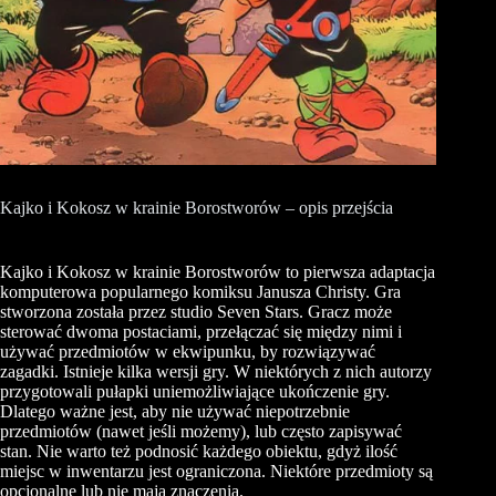
Kajko i Kokosz w krainie Borostworów – opis przejścia
Kajko i Kokosz w krainie Borostworów to pierwsza adaptacja
komputerowa popularnego komiksu Janusza Christy. Gra
stworzona została przez studio Seven Stars. Gracz może
sterować dwoma postaciami, przełączać się między nimi i
używać przedmiotów w ekwipunku, by rozwiązywać
zagadki. Istnieje kilka wersji gry. W niektórych z nich autorzy
przygotowali pułapki uniemożliwiające ukończenie gry.
Dlatego ważne jest, aby nie używać niepotrzebnie
przedmiotów (nawet jeśli możemy), lub często zapisywać
stan. Nie warto też podnosić każdego obiektu, gdyż ilość
miejsc w inwentarzu jest ograniczona. Niektóre przedmioty są
opcjonalne lub nie mają znaczenia.