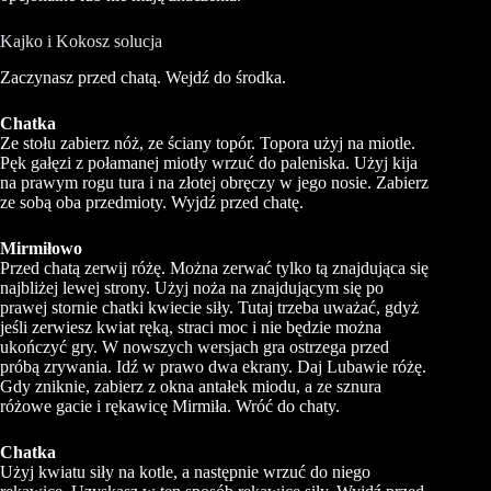
Kajko i Kokosz solucja
Zaczynasz przed chatą. Wejdź do środka.
Chatka
Ze stołu zabierz nóż, ze ściany topór. Topora użyj na miotle.
Pęk gałęzi z połamanej miotły wrzuć do paleniska. Użyj kija
na prawym rogu tura i na złotej obręczy w jego nosie. Zabierz
ze sobą oba przedmioty. Wyjdź przed chatę.
Mirmiłowo
Przed chatą zerwij różę. Można zerwać tylko tą znajdująca się
najbliżej lewej strony. Użyj noża na znajdującym się po
prawej stornie chatki kwiecie siły. Tutaj trzeba uważać, gdyż
jeśli zerwiesz kwiat ręką, straci moc i nie będzie można
ukończyć gry. W nowszych wersjach gra ostrzega przed
próbą zrywania. Idź w prawo dwa ekrany. Daj Lubawie różę.
Gdy zniknie, zabierz z okna antałek miodu, a ze sznura
różowe gacie i rękawicę Mirmiła. Wróć do chaty.
Chatka
Użyj kwiatu siły na kotle, a następnie wrzuć do niego