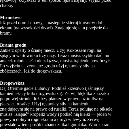
rękawicę. Uzyskasz w ten sposób rękawicę siły. Wyjdź przed
chatkę.
Mirmiłowo
Idź przed dom Lubawy, a następnie skieruj kursor w dół
ekranu (na wysokości drzwi). Znajduje się tam przejście do
bramy.
Brama grodu
Zabierz oparty o ścianę miecz. Użyj Kokoszem rogu na
śpiącym wartowniku trzy razy. Teraz musisz szybko dać mu
antałek miodu. Jeśli nie zdążysz, musisz trąbienie powtórzyć.
Po wyjściu na zewnątrz grodu użyj rękawicy siły na
zbójcerzach. Idź do drogowskazu.
Drogowskaz
Daj Ofermie gacie Lubawy. Podnieś krzesiwo (jaśniejszy
kamień leżący koło drogowskazu). Zerwij błękitka z krzaku
po prawej stronie. Idź trzy plansze w prawo, aż trafisz na
płaczącą rusałkę. Użyj rękawicy siły na kamieniu
znajdującym się na prawo od rusałki. Teraz polując na piksele,
musisz „złapać” kropelki wody i podlać nią kiełki — jeden w
prawym dolnym rogu ekranu a drugi w lewym. Zerwij
powstałe w ten sposób dzbanecznika i gumiaka. Wróć ekran