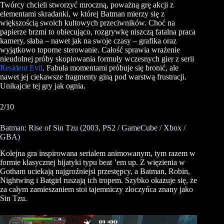
Twórcy chcieli stworzyć mroczną, poważną grę akcji z
elementami skradanki, w której Batman mierzy się z
większością swoich kultowych przeciwników. Choć na
papierze brzmi to obiecująco, rozgrywkę niszczą fatalna praca
kamery, słaba – nawet jak na swoje czasy – grafika oraz
wyjątkowo toporne sterowanie. Całość sprawia wrażenie
nieudolnej próby skopiowania formuły wczesnych gier z serii
Resident Evil
. Fabuła momentami próbuje się bronić, ale
nawet jej ciekawsze fragmenty giną pod warstwą frustracji.
Unikajcie tej gry jak ognia.
2/10
Batman: Rise of Sin Tzu (2003, PS2 / GameCube / Xbox /
GBA)
Kolejna gra inspirowana serialem animowanym, tym razem w
formie klasycznej bijatyki typu beat ’em up. Z więzienia w
Gotham uciekają najgroźniejsi przestępcy, a Batman, Robin,
Nightwing i Batgirl ruszają ich tropem. Szybko okazuje się, że
za całym zamieszaniem stoi tajemniczy złoczyńca znany jako
Sin Tzu.