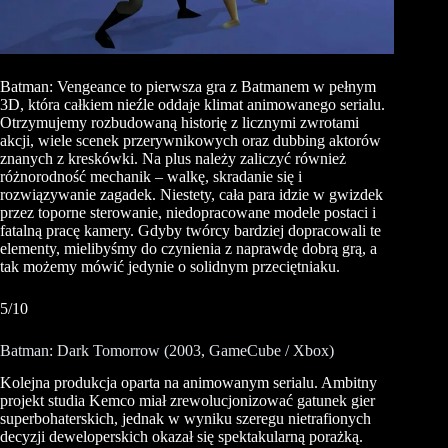
Batman: Vengeance to pierwsza gra z Batmanem w pełnym
3D, która całkiem nieźle oddaje klimat animowanego serialu.
Otrzymujemy rozbudowaną historię z licznymi zwrotami
akcji, wiele scenek przerywnikowych oraz dubbing aktorów
znanych z kreskówki. Na plus należy zaliczyć również
różnorodność mechanik – walkę, skradanie się i
rozwiązywanie zagadek. Niestety, cała para idzie w gwizdek
przez toporne sterowanie, niedopracowane modele postaci i
fatalną pracę kamery. Gdyby twórcy bardziej dopracowali te
elementy, mielibyśmy do czynienia z naprawdę dobrą grą, a
tak możemy mówić jedynie o solidnym przeciętniaku.
5/10
Batman: Dark Tomorrow (2003, GameCube / Xbox)
Kolejna produkcja oparta na animowanym serialu. Ambitny
projekt studia Kemco miał zrewolucjonizować gatunek gier
superbohaterskich, jednak w wyniku szeregu nietrafionych
decyzji deweloperskich okazał się spektakularną porażką.