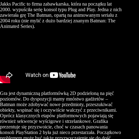
Jakks Pacific to firma zabawkarska, która na początku lat
2000. wypuściła serię konsol typu Plug and Play. Jedna z nich
zawierała grę The Batman, opartą na animowanym serialu z
2004 roku (nie mylić z dużo bardziej znanym Batman: The
Animated Series).
Gra jest dynamiczną platformówką 2D podzieloną na pięć
poziomów. Do dyspozycji mamy mnóstwo gadżetów –
Batman może zdobywać nowe przedmioty, przeszukiwać
obiekty, wspinać się i oczywiście walczyć z przeciwnikami.
Oprócz klasycznych etapów platformowych pojawiają się
również sekwencje wyścigowe i strzelankowe. Grafika
prezentuje się przyzwoicie, choć w czasach panowania
konsoli PlayStation 2 była już nieco przestarzała. Początkowo
problemem może być także przyzwyczajenie się do dość