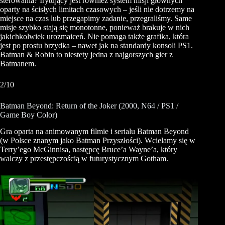
sterowania? Irytujący jest również system misji głównych
oparty na ścisłych limitach czasowych – jeśli nie dotrzemy na
miejsce na czas lub przegapimy zadanie, przegraliśmy. Same
misje szybko stają się monotonne, ponieważ brakuje w nich
jakichkolwiek urozmaiceń. Nie pomaga także grafika, która
jest po prostu brzydka – nawet jak na standardy konsoli PS1.
Batman & Robin to niestety jedna z najgorszych gier z
Batmanem.
2/10
Batman Beyond: Return of the Joker (2000, N64 / PS1 /
Game Boy Color)
Gra oparta na animowanym filmie i serialu Batman Beyond
(w Polsce znanym jako Batman Przyszłości). Wcielamy się w
Terry’ego McGinnisa, następcę Bruce’a Wayne’a, który
walczy z przestępczością w futurystycznym Gotham.