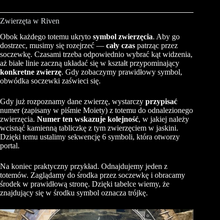
Zwierzęta w Riven
Obok każdego totemu ukryto
symbol zwierzęcia
. Aby go
dostrzec, musimy się rozejrzeć —
cały czas
patrząc przez
soczewkę. Czasami trzeba odpowiednio wybrać kąt widzenia,
aż białe linie zaczną układać się w kształt przypominający
konkretne zwierzę
. Gdy zobaczymy prawidłowy symbol,
obwódka soczewki zaświeci się.
Gdy już rozpoznamy dane zwierzę, wystarczy
przypisać
numer (zapisany w piśmie Moiety) z totemu do odnalezionego
zwierzęcia.
Numer ten wskazuje kolejność
, w jakiej należy
wcisnąć kamienną tabliczkę z tym zwierzęciem w jaskini.
Dzięki temu ustalimy sekwencję 6 symboli, która otworzy
portal.
Na koniec praktyczny przykład. Odnajdujemy jeden z
totemów. Zaglądamy do środka przez soczewkę i obracamy
środek w prawidłową stronę. Dzięki tabelce wiemy, że
znajdujący się w środku symbol oznacza trójkę.