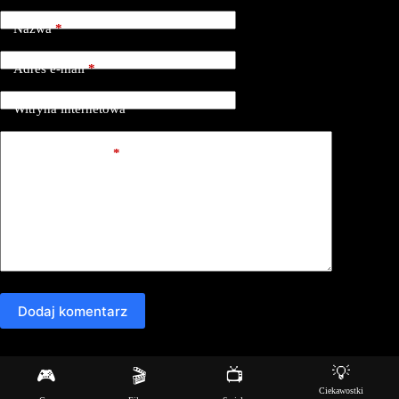
Nazwa
*
Adres e-mail
*
Witryna internetowa
Dodaj komentarz
*
Dodaj komentarz
💡
🎮
🎬
📺
Copyright © 2026 - Motyw WordPress stworzony przez
Ciekawostki