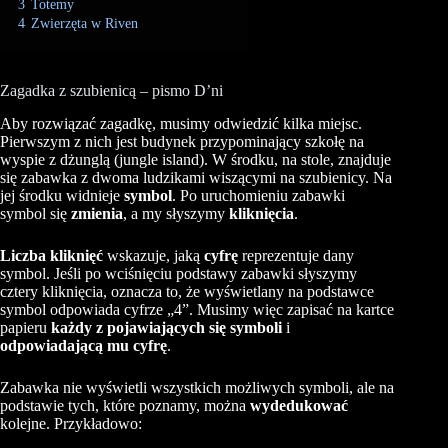
3
Totemy
4
Zwierzęta w Riven
Zagadka z szubienicą – pismo D’ni
Aby rozwiązać zagadkę, musimy odwiedzić kilka miejsc.
Pierwszym z nich jest budynek przypominający szkołę na
wyspie z dżunglą (jungle island). W środku, na stole, znajduje
się zabawka z dwoma ludzikami wiszącymi na szubienicy. Na
jej środku widnieje
symbol
. Po uruchomieniu zabawki
symbol się
zmienia
, a my słyszymy
kliknięcia
.
Liczba kliknięć
wskazuje, jaką
cyfrę
reprezentuje dany
symbol. Jeśli po wciśnięciu podstawy zabawki słyszymy
cztery kliknięcia, oznacza to, że wyświetlany na podstawce
symbol odpowiada cyfrze „4”. Musimy więc zapisać na kartce
papieru
każdy z pojawiających się symboli
i
odpowiadającą mu cyfrę
.
Zabawka nie wyświetli wszystkich możliwych symboli, ale na
podstawie tych, które poznamy, można
wydedukować
kolejne. Przykładowo: