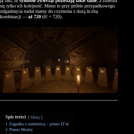
ją fakt, że
symbole zwierząt pozostają takie same
, a zmienia
się tylko ich kolejność. Mimo to przy próbie przypadkowego
odgadnięcia nadal mamy do czynienia z dużą liczbą
kombinacji —
aż 720
(6! = 720).
Spis treści
Ukryj
1
Zagadka z szubienicą – pismo D’ni
2
Pismo Moiety