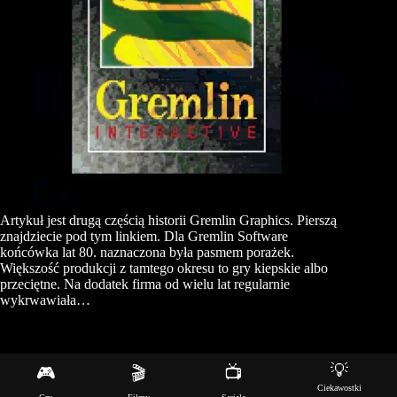
Artykuł jest drugą częścią historii Gremlin Graphics. Pierszą
znajdziecie pod tym linkiem. Dla Gremlin Software
końcówka lat 80. naznaczona była pasmem porażek.
Większość produkcji z tamtego okresu to gry kiepskie albo
przeciętne. Na dodatek firma od wielu lat regularnie
wykrwawiała…
💡
🎮
🎬
📺
Copyright © 2026 - Motyw WordPress stworzony przez
Ciekawostki