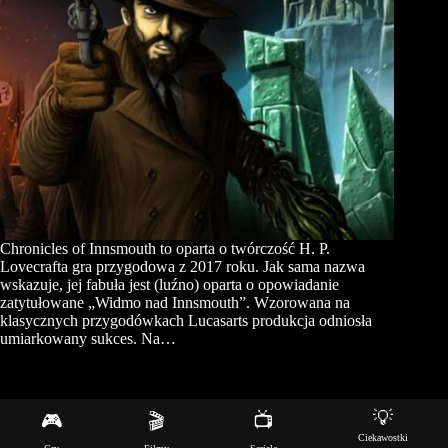
Chronicles of Innsmouth to oparta o twórczość H. P.
Lovecrafta gra przygodowa z 2017 roku. Jak sama nazwa
wskazuje, jej fabuła jest (luźno) oparta o opowiadanie
zatytułowane „Widmo nad Innsmouth”. Wzorowana na
klasycznych przygodówkach Lucasarts produkcja odniosła
umiarkowany sukces. Na…
💡
🎮
🎬
📺
Copyright © 2026 - Motyw WordPress stworzony przez
Ciekawostki