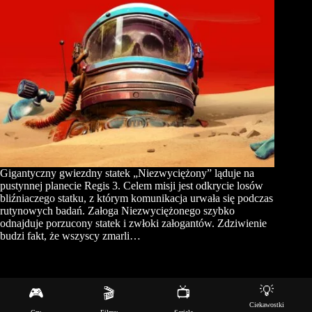
Gigantyczny gwiezdny statek „Niezwyciężony” ląduje na
pustynnej planecie Regis 3. Celem misji jest odkrycie losów
bliźniaczego statku, z którym komunikacja urwała się podczas
rutynowych badań. Załoga Niezwyciężonego szybko
odnajduje porzucony statek i zwłoki załogantów. Zdziwienie
budzi fakt, że wszyscy zmarli…
💡
🎮
🎬
📺
Copyright © 2026 - Motyw WordPress stworzony przez
Ciekawostki