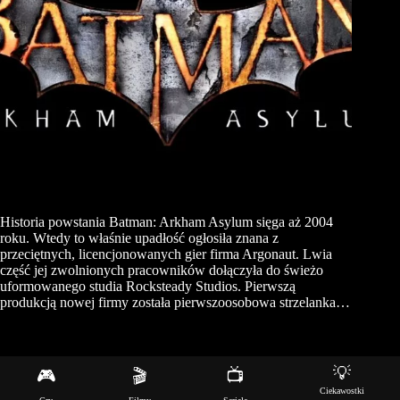
Historia powstania Batman: Arkham Asylum sięga aż 2004
roku. Wtedy to właśnie upadłość ogłosiła znana z
przeciętnych, licencjonowanych gier firma Argonaut. Lwia
część jej zwolnionych pracowników dołączyła do świeżo
uformowanego studia Rocksteady Studios. Pierwszą
produkcją nowej firmy została pierwszoosobowa strzelanka…
💡
🎮
🎬
📺
Copyright © 2026 - Motyw WordPress stworzony przez
Ciekawostki