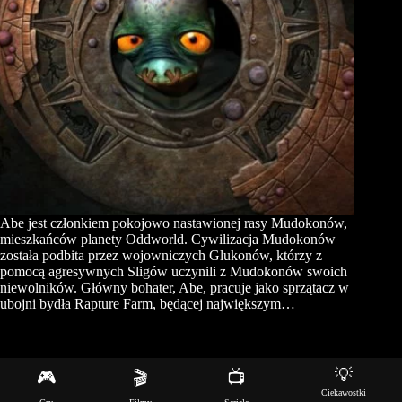
Abe jest członkiem pokojowo nastawionej rasy Mudokonów,
mieszkańców planety Oddworld. Cywilizacja Mudokonów
została podbita przez wojowniczych Glukonów, którzy z
pomocą agresywnych Sligów uczynili z Mudokonów swoich
niewolników. Główny bohater, Abe, pracuje jako sprzątacz w
ubojni bydła Rapture Farm, będącej największym…
💡
🎮
🎬
📺
Copyright © 2026 - Motyw WordPress stworzony przez
Ciekawostki