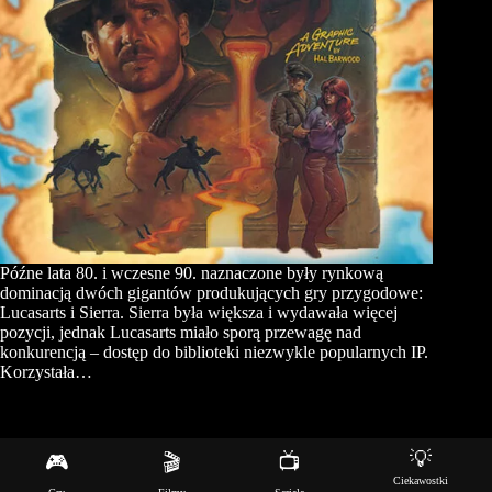
Późne lata 80. i wczesne 90. naznaczone były rynkową
dominacją dwóch gigantów produkujących gry przygodowe:
Lucasarts i Sierra. Sierra była większa i wydawała więcej
pozycji, jednak Lucasarts miało sporą przewagę nad
konkurencją – dostęp do biblioteki niezwykle popularnych IP.
Korzystała…
💡
🎮
🎬
📺
Copyright © 2026 - Motyw WordPress stworzony przez
Ciekawostki