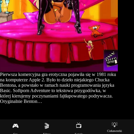
Pierwsza komercyjna gra erotyczna pojawiła się w 1981 roku
na komputerze Apple 2. Było to dzieło niejakiego Chucka
Bentona, a powstało w ramach nauki programowania języka
Basic. Softporn Adventure to tekstowa przygodówka, w
której kierujemy poczynaniami fajtłapowatego podrywacza.
Oryginalnie Benton…
💡
🎮
🎬
📺
Copyright © 2026 - Motyw WordPress stworzony przez
Ciekawostki