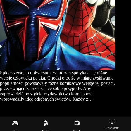
Spider-verse, to uniwersum, w którym spotykają się różne
wersje człowieka pająka. Chodzi o to, że w miarę zyskiwania
popularności powstawały różne komiksowe wersje tej postaci,
przeżywające zaprzeczające sobie przygody. Aby
zaprowadzić porządek, wydawnictwa komiksowe
wprowadziły ideę odrębnych światów. Każdy z…
💡
🎮
🎬
📺
Copyright © 2026 - Motyw WordPress stworzony przez
Ciekawostki