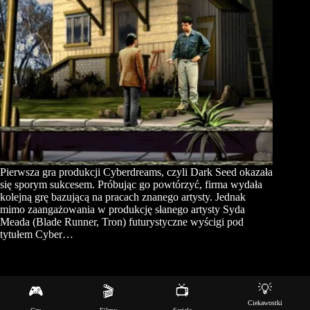
Pierwsza gra produkcji Cyberdreams, czyli Dark Seed okazała
się sporym sukcesem. Próbując go powtórzyć, firma wydała
kolejną grę bazującą na pracach znanego artysty. Jednak
mimo zaangażowania w produkcję słanego artysty Syda
Meada (Blade Runner, Tron) futurystyczne wyścigi pod
tytułem Cyber…
💡
🎮
🎬
📺
Copyright © 2026 - Motyw WordPress stworzony przez
Ciekawostki