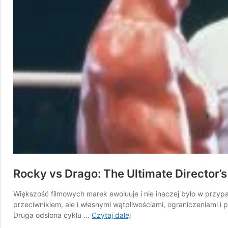
Rocky vs Drago: The Ultimate Director’s
Większość filmowych marek ewoluuje i nie inaczej było w przypa
przeciwnikiem, ale i własnymi wątpliwościami, ograniczeniami i 
Rocky
Druga odsłona cyklu …
Czytaj dalej
vs