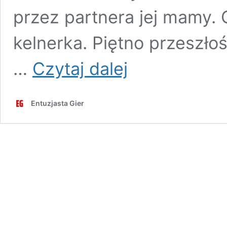
przez partnera jej mamy. 
kelnerka. Piętno przeszłoś
Intensywność
…
Czytaj dalej
–
recenzja
miniserialu
Entuzjasta Gier
z
1997